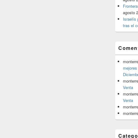
Frontera
agosto 
Israelís
tras el c
Coment
monterr
mejores 
Diciemb
monterr
Venta
monterr
Venta
monterr
monterr
Catego