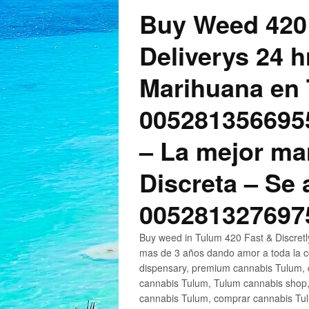
Buy Weed 420
Deliverys 24 
Marihuana en 
005281356695
– La mejor ma
Discreta – Se
005281327697
Buy weed in Tulum 420 Fast & Discret
mas de 3 años dando amor a toda la c
dispensary, premium cannabis Tulum, c
cannabis Tulum, Tulum cannabis shop,
cannabis Tulum, comprar cannabis Tul