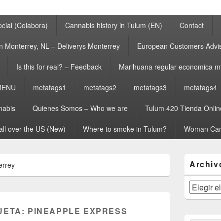
cial (Colabora)
Cannabis history in Tulum (EN)
Contact
n Monterrey, NL – Deliverys Monterrey
European Customers Adv
Is this for real? – Feedback
Marihuana regular economica m
MENU
metatags1
metatags2
metatags3
metatags4
nabis
Quienes Somos – Who we are
Tulum 420 Tienda Onlin
all over the US (New)
Where to smoke in Tulum?
Woman Can
El
Archiv
errey
área
de
widget
Archivos
barra
lateral
UETA:
PINEAPPLE EXPRESS
primaria