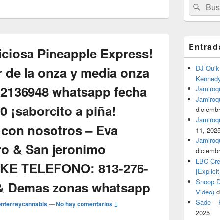
Buscar
Busc
por:
Entrad
iciosa Pineapple Express!
r de la onza y media onza
DJ Quik 
Kennedy 
22136948 whatsapp fecha
Jamiroqu
Jamiroq
 ¡saborcito a piña!
diciembr
Jamiroqua
 con nosotros – Eva
11, 202
Jamiroqu
o & San jeronimo
diciembr
LBC Cre
IKE TELEFONO: 813-276-
[Explicit
Snoop Do
 & Demas zonas whatsapp
Video)
d
Sade – P
nterreycannabis
—
No hay comentarios ↓
2025