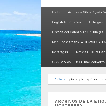
Menú
Inicio
Ayudas a Niños-Ayuda So
principal
English Information
Entregas e
Historia del Cannabis en tulum (ES)
Menu descargable – DOWNLOAD 
metatags8
Noticias Tulum Can
USA Service – USPS mail deliverys 
Portada
»
pineapple express mont
ARCHIVOS DE LA ETIQ
MONTERREY