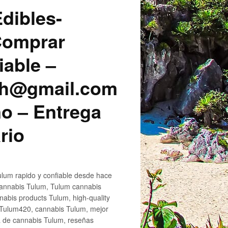
dibles-
 Comprar
iable –
sh@gmail.com
o – Entrega
rio
lum rapido y confiable desde hace
cannabis Tulum, Tulum cannabis
abis products Tulum, high-quality
 Tulum420, cannabis Tulum, mejor
a de cannabis Tulum, reseñas