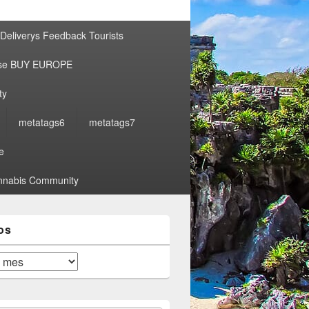
por:
Deliverys Feedback Tourists
ise BUY EUROPE
ty
metatags6
metatags7
e
nabis Community
os