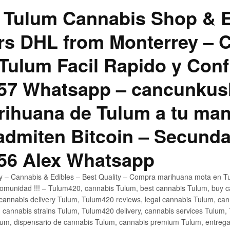
 Tulum Cannabis Shop & E
hrs DHL from Monterrey –
Tulum Facil Rapido y Conf
57 Whatsapp – cancunku
rihuana de Tulum a tu man
 admiten Bitcoin – Secunda
56 Alex Whatsapp
ly – Cannabis & Edibles – Best Quality – Compra marihuana mota en Tu
omunidad !!! – Tulum420, cannabis Tulum, best cannabis Tulum, buy 
annabis delivery Tulum, Tulum420 reviews, legal cannabis Tulum, cann
 cannabis strains Tulum, Tulum420 delivery, cannabis services Tulum,
um, dispensario de cannabis Tulum, cannabis premium Tulum, entreg