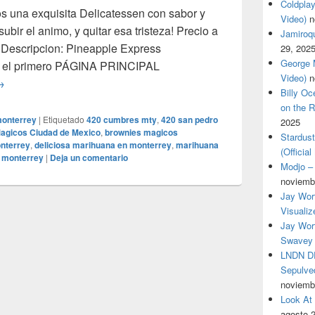
Coldplay
s una exquisita Delicatessen con sabor y
Video)
n
 subir el animo, y quitar esa tristeza! Precio a
Jamiroqua
 Descripcion: Pineapple Express
29, 202
George M
sé el primero PÁGINA PRINCIPAL
Video)
n
uevo Strain! Deliciosa Pineapple Express! precio a consult
→
Billy O
on the R
monterrey
|
Etiquetado
420 cumbres mty
,
420 san pedro
2025
agicos Ciudad de Mexico
,
brownies magicos
Stardus
nterrey
,
deliciosa marihuana en monterrey
,
marihuana
(Officia
 monterrey
|
Deja un comentario
Modjo – 
noviemb
Jay Wor
Visualiz
Jay Wort
Swavey 
LNDN DR
Sepulved
noviemb
Look At
agosto 