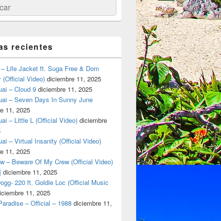
ar
as recientes
– Life Jacket ft. Suga Free & Dom
(Official Video)
diciembre 11, 2025
ai – Cloud 9
diciembre 11, 2025
uai – Seven Days In Sunny June
e 11, 2025
i – Little L (Official Video)
diciembre
5
ai – Virtual Insanity (Official Video)
e 11, 2025
w – Beware Of My Crew (Official Video)
]
diciembre 11, 2025
gg- 220 ft. Goldie Loc (Official Music
iciembre 11, 2025
aradise – Official – 1988
diciembre 11,