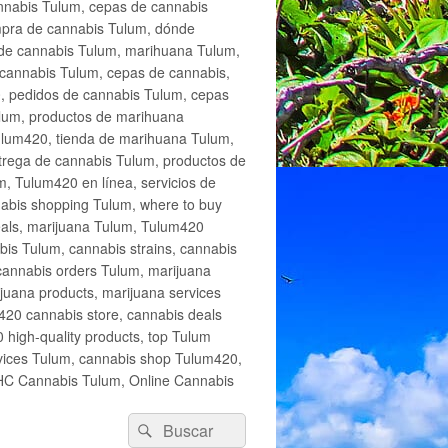
annabis Tulum, cepas de cannabis
mpra de cannabis Tulum, dónde
 de cannabis Tulum, marihuana Tulum,
cannabis Tulum, cepas de cannabis,
, pedidos de cannabis Tulum, cepas
lum, productos de marihuana
Tulum420, tienda de marihuana Tulum,
trega de cannabis Tulum, productos de
, Tulum420 en línea, servicios de
abis shopping Tulum, where to buy
eals, marijuana Tulum, Tulum420
is Tulum, cannabis strains, cannabis
cannabis orders Tulum, marijuana
juana products, marijuana services
420 cannabis store, cannabis deals
high-quality products, top Tulum
rvices Tulum, cannabis shop Tulum420,
THC Cannabis Tulum, Online Cannabis
Buscar
Buscar