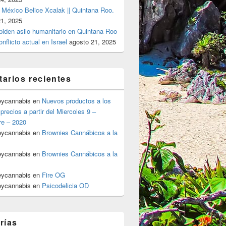
 México Belice Xcalak || Quintana Roo.
21, 2025
 piden asilo humanitario en Quintana Roo
onflicto actual en Israel
agosto 21, 2025
arios recientes
eycannabis
en
Nuevos productos a los
precios a partir del Miercoles 9 –
re – 2020
eycannabis
en
Brownies Cannábicos a la
eycannabis
en
Brownies Cannábicos a la
eycannabis
en
Fire OG
eycannabis
en
Psicodelicia OD
rías