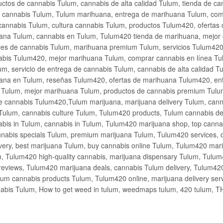
ctos de cannabis Tulum, cannabis de alta calidad Tulum, tienda de c
de cannabis Tulum, Tulum marihuana, entrega de marihuana Tulum, co
cannabis Tulum, cultura cannabis Tulum, productos Tulum420, ofertas
na Tulum, cannabis en Tulum, Tulum420 tienda de marihuana, mejor 
les de cannabis Tulum, marihuana premium Tulum, servicios Tulum420
abis Tulum420, mejor marihuana Tulum, comprar cannabis en línea Tu
m, servicio de entrega de cannabis Tulum, cannabis de alta calidad 
ana en Tulum, reseñas Tulum420, ofertas de marihuana Tulum420, en
s Tulum, mejor marihuana Tulum, productos de cannabis premium Tulum
e cannabis Tulum420,Tulum marijuana, marijuana delivery Tulum, cann
Tulum, cannabis culture Tulum, Tulum420 products, Tulum cannabis d
bis in Tulum, cannabis in Tulum, Tulum420 marijuana shop, top cannab
nabis specials Tulum, premium marijuana Tulum, Tulum420 services, 
very, best marijuana Tulum, buy cannabis online Tulum, Tulum420 mari
m, Tulum420 high-quality cannabis, marijuana dispensary Tulum, Tulum
eviews, Tulum420 marijuana deals, cannabis Tulum delivery, Tulum420 
ium cannabis products Tulum, Tulum420 online, marijuana delivery se
abis Tulum, How to get weed in tulum, weedmaps tulum, 420 tulum, 