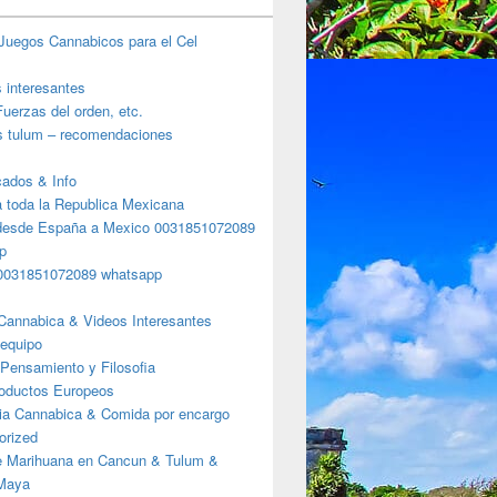
Juegos Cannabicos para el Cel
s interesantes
uerzas del orden, etc.
s tulum – recomendaciones
ados & Info
a toda la Republica Mexicana
desde España a Mexico 0031851072089
p
0031851072089 whatsapp
Cannabica & Videos Interesantes
 equipo
Pensamiento y Filosofia
roductos Europeos
ia Cannabica & Comida por encargo
orized
e Marihuana en Cancun & Tulum &
 Maya