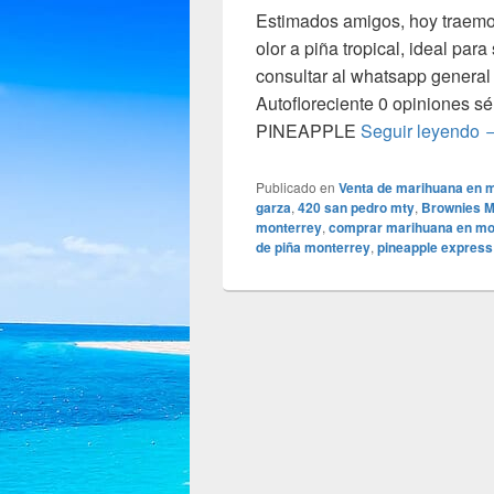
Estimados amigos, hoy traemo
olor a piña tropical, ideal para
consultar al whatsapp general
Autofloreciente 0 opiniones 
N
PINEAPPLE
Seguir leyendo
Publicado en
Venta de marihuana en 
garza
,
420 san pedro mty
,
Brownies M
monterrey
,
comprar marihuana en mo
de piña monterrey
,
pineapple express