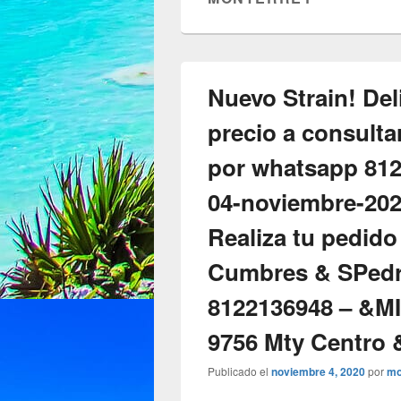
Nuevo Strain! Del
precio a consulta
por whatsapp 81
04-noviembre-2020
Realiza tu pedido
Cumbres & SPedr
8122136948 – &M
9756 Mty Centro
Publicado el
noviembre 4, 2020
por
mo