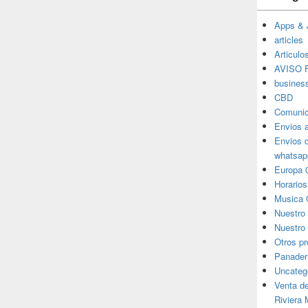
Apps & 
articles
Articulo
AVISO F
busines
CBD
Comunic
Envios 
Envios 
whatsap
Europa 
Horarios
Musica 
Nuestro
Nuestro 
Otros p
Panader
Uncateg
Venta d
Riviera