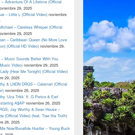
 – Adventure Of A Lifetime (Official
oviembre 29, 2025
i – Little L (Official Video)
noviembre
5
ichael – Careless Whisper (Official
oviembre 29, 2025
ar de la onza y media onza por whatsapp 8122136948 whatsap
cean – Caribbean Queen (No More Love
un) (Official HD Video)
noviembre 29,
t – Music Sounds Better With You
l Music Video)
noviembre 29, 2025
Lady (Hear Me Tonight) (Official Video)
re 29, 2025
thy & LNDN DRGS – Calamari (Official
er)
noviembre 26, 2025
hy ‘Uza Trikk’ ft. G Perico & Earl
starring A$AP
noviembre 26, 2025
GS, Jay Worthy & Sean House –
a (Official Video) (feat. Trae tha Truth)
re 26, 2025
 Me Now/Bonafide Hustler – Young Buck
24, 2025