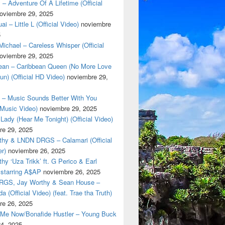
 – Adventure Of A Lifetime (Official
oviembre 29, 2025
i – Little L (Official Video)
noviembre
5
ichael – Careless Whisper (Official
oviembre 29, 2025
cean – Caribbean Queen (No More Love
un) (Official HD Video)
noviembre 29,
t – Music Sounds Better With You
l Music Video)
noviembre 29, 2025
Lady (Hear Me Tonight) (Official Video)
re 29, 2025
thy & LNDN DRGS – Calamari (Official
er)
noviembre 26, 2025
hy ‘Uza Trikk’ ft. G Perico & Earl
starring A$AP
noviembre 26, 2025
GS, Jay Worthy & Sean House –
a (Official Video) (feat. Trae tha Truth)
re 26, 2025
 Me Now/Bonafide Hustler – Young Buck
24, 2025