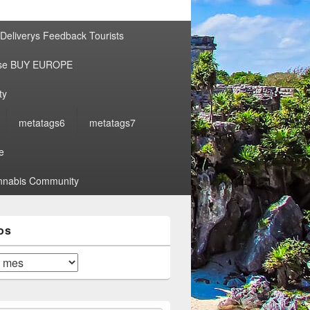
por:
Deliverys Feedback Tourists
ise BUY EUROPE
ty
metatags6
metatags7
e
nabis Community
os