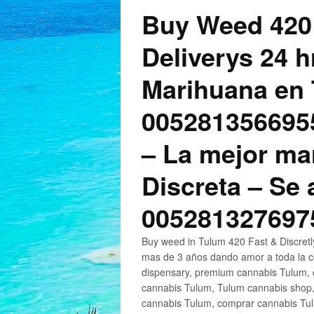
Buy Weed 420
Deliverys 24 
Marihuana en 
005281356695
– La mejor ma
Discreta – Se
005281327697
Buy weed in Tulum 420 Fast & Discret
mas de 3 años dando amor a toda la c
dispensary, premium cannabis Tulum, c
cannabis Tulum, Tulum cannabis shop,
cannabis Tulum, comprar cannabis Tul