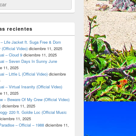
ar
as recientes
– Life Jacket ft. Suga Free & Dom
(Official Video)
diciembre 11, 2025
ai – Cloud 9
diciembre 11, 2025
uai – Seven Days In Sunny June
e 11, 2025
i – Little L (Official Video)
diciembre
5
ai – Virtual Insanity (Official Video)
e 11, 2025
w – Beware Of My Crew (Official Video)
]
diciembre 11, 2025
gg- 220 ft. Goldie Loc (Official Music
iciembre 11, 2025
aradise – Official – 1988
diciembre 11,