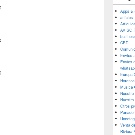
O
Apps & 
articles
Articulo
AVISO F
busines
O
CBD
Comunic
Envios 
Envios 
whatsap
O
Europa 
Horarios
Musica 
Nuestro
Nuestro 
Otros p
Panader
Uncateg
Venta d
Riviera