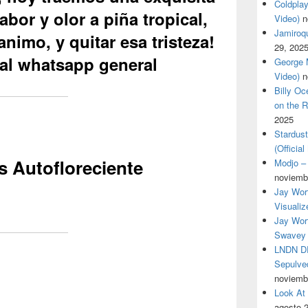
Coldplay
bor y olor a piña tropical,
Video)
n
Jamiroqua
animo, y quitar esa tristeza!
29, 202
 al whatsapp general
George M
Video)
n
Billy O
on the R
2025
Stardus
(Officia
s Autofloreciente
Modjo – 
noviemb
Jay Wor
Visualiz
Jay Wort
Swavey 
LNDN DR
Sepulved
noviemb
Look At
agosto 