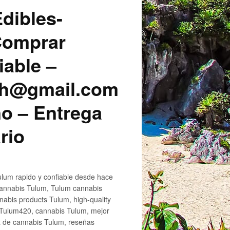
dibles-
 Comprar
iable –
sh@gmail.com
o – Entrega
rio
lum rapido y confiable desde hace
cannabis Tulum, Tulum cannabis
abis products Tulum, high-quality
 Tulum420, cannabis Tulum, mejor
a de cannabis Tulum, reseñas