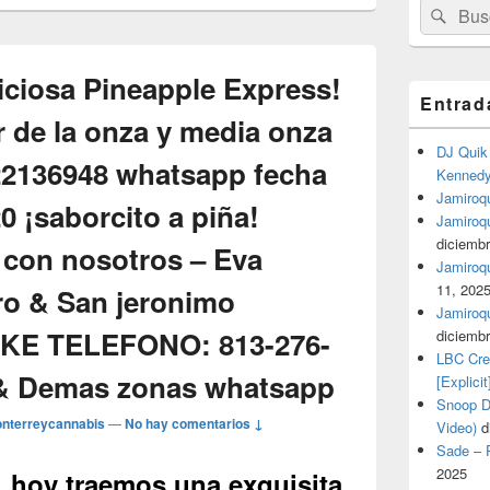
Buscar
Busc
por:
iciosa Pineapple Express!
Entrad
r de la onza y media onza
DJ Quik 
22136948 whatsapp fecha
Kennedy 
Jamiroqu
 ¡saborcito a piña!
Jamiroq
diciembr
 con nosotros – Eva
Jamiroqua
11, 202
o & San jeronimo
Jamiroqu
IKE TELEFONO: 813-276-
diciembr
LBC Cre
 & Demas zonas whatsapp
[Explicit
Snoop Do
nterreycannabis
—
No hay comentarios ↓
Video)
d
Sade – P
2025
 hoy traemos una exquisita