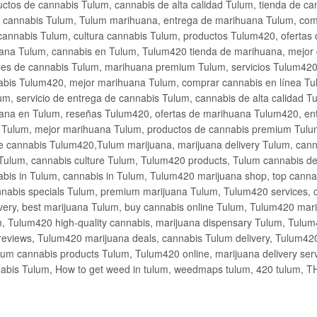
ctos de cannabis Tulum, cannabis de alta calidad Tulum, tienda de c
de cannabis Tulum, Tulum marihuana, entrega de marihuana Tulum, co
cannabis Tulum, cultura cannabis Tulum, productos Tulum420, ofertas
na Tulum, cannabis en Tulum, Tulum420 tienda de marihuana, mejor 
les de cannabis Tulum, marihuana premium Tulum, servicios Tulum420
abis Tulum420, mejor marihuana Tulum, comprar cannabis en línea Tu
m, servicio de entrega de cannabis Tulum, cannabis de alta calidad 
ana en Tulum, reseñas Tulum420, ofertas de marihuana Tulum420, en
s Tulum, mejor marihuana Tulum, productos de cannabis premium Tulum
e cannabis Tulum420,Tulum marijuana, marijuana delivery Tulum, cann
Tulum, cannabis culture Tulum, Tulum420 products, Tulum cannabis d
bis in Tulum, cannabis in Tulum, Tulum420 marijuana shop, top cannab
nabis specials Tulum, premium marijuana Tulum, Tulum420 services, 
very, best marijuana Tulum, buy cannabis online Tulum, Tulum420 mari
m, Tulum420 high-quality cannabis, marijuana dispensary Tulum, Tulum
eviews, Tulum420 marijuana deals, cannabis Tulum delivery, Tulum420 
ium cannabis products Tulum, Tulum420 online, marijuana delivery se
abis Tulum, How to get weed in tulum, weedmaps tulum, 420 tulum, 