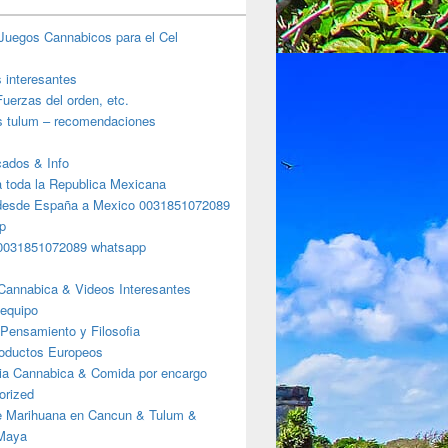
Juegos Cannabicos para el Cel
s interesantes
uerzas del orden, etc.
s tulum – recomendaciones
ados & Info
a toda la Republica Mexicana
desde España a Mexico 0031851072089
p
0031851072089 whatsapp
Cannabica & Videos Interesantes
 equipo
Pensamiento y Filosofia
roductos Europeos
ia Cannabica & Comida por encargo
orized
e Marihuana en Cancun & Tulum &
 Maya