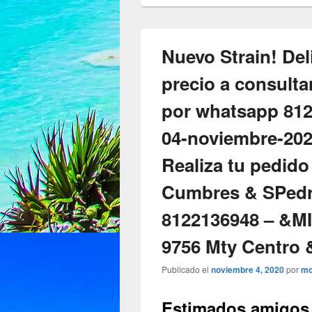
Nuevo Strain! Del
precio a consulta
por whatsapp 81
04-noviembre-2020
Realiza tu pedido
Cumbres & SPedr
8122136948 – &M
9756 Mty Centro
Publicado el
noviembre 4, 2020
por
mo
Estimados amigos,