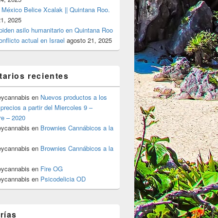
 México Belice Xcalak || Quintana Roo.
21, 2025
 piden asilo humanitario en Quintana Roo
onflicto actual en Israel
agosto 21, 2025
arios recientes
eycannabis
en
Nuevos productos a los
precios a partir del Miercoles 9 –
re – 2020
eycannabis
en
Brownies Cannábicos a la
eycannabis
en
Brownies Cannábicos a la
eycannabis
en
Fire OG
eycannabis
en
Psicodelicia OD
rías