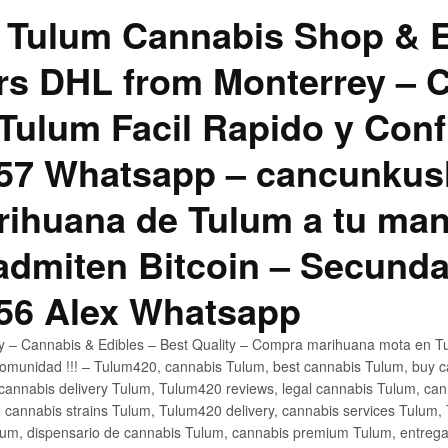
 Tulum Cannabis Shop & E
hrs DHL from Monterrey –
Tulum Facil Rapido y Conf
57 Whatsapp – cancunku
rihuana de Tulum a tu man
 admiten Bitcoin – Secunda
56 Alex Whatsapp
ly – Cannabis & Edibles – Best Quality – Compra marihuana mota en Tu
omunidad !!! – Tulum420, cannabis Tulum, best cannabis Tulum, buy 
annabis delivery Tulum, Tulum420 reviews, legal cannabis Tulum, cann
 cannabis strains Tulum, Tulum420 delivery, cannabis services Tulum,
um, dispensario de cannabis Tulum, cannabis premium Tulum, entreg