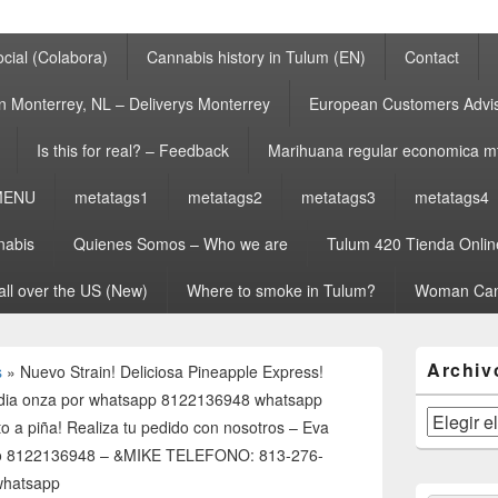
cial (Colabora)
Cannabis history in Tulum (EN)
Contact
n Monterrey, NL – Deliverys Monterrey
European Customers Adv
Is this for real? – Feedback
Marihuana regular economica m
MENU
metatags1
metatags2
metatags3
metatags4
nabis
Quienes Somos – Who we are
Tulum 420 Tienda Onlin
all over the US (New)
Where to smoke in Tulum?
Woman Can
El
Archiv
s
»
Nuevo Strain! Deliciosa Pineapple Express!
área
de
media onza por whatsapp 8122136948 whatsapp
widget
Archivos
o a piña! Realiza tu pedido con nosotros – Eva
barra
mo 8122136948 – &MIKE TELEFONO: 813-276-
lateral
primaria
whatsapp