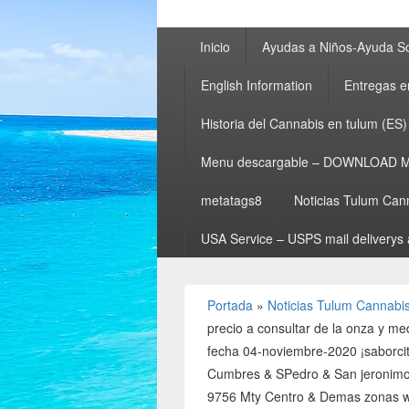
Menú
Inicio
Ayudas a Niños-Ayuda So
principal
English Information
Entregas e
Historia del Cannabis en tulum (ES)
Menu descargable – DOWNLOAD 
metatags8
Noticias Tulum Can
USA Service – USPS mail deliverys 
Portada
»
Noticias Tulum Cannabi
precio a consultar de la onza y 
fecha 04-noviembre-2020 ¡saborcit
Cumbres & SPedro & San jeroni
9756 Mty Centro & Demas zonas 