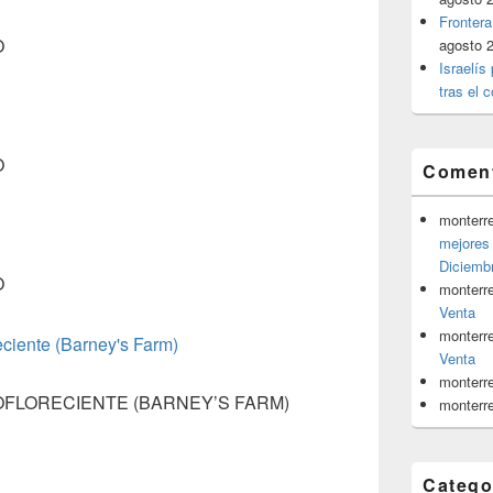
Frontera
O
agosto 
Israelís
tras el c
O
Coment
monterr
mejores 
Diciemb
O
monterr
Venta
monterr
Venta
monterr
FLORECIENTE (BARNEY’S FARM)
monterr
Catego