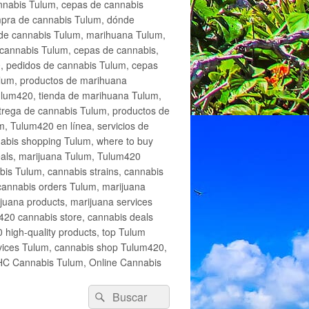
annabis Tulum, cepas de cannabis
mpra de cannabis Tulum, dónde
 de cannabis Tulum, marihuana Tulum,
cannabis Tulum, cepas de cannabis,
, pedidos de cannabis Tulum, cepas
lum, productos de marihuana
Tulum420, tienda de marihuana Tulum,
trega de cannabis Tulum, productos de
, Tulum420 en línea, servicios de
abis shopping Tulum, where to buy
eals, marijuana Tulum, Tulum420
is Tulum, cannabis strains, cannabis
cannabis orders Tulum, marijuana
juana products, marijuana services
420 cannabis store, cannabis deals
high-quality products, top Tulum
rvices Tulum, cannabis shop Tulum420,
THC Cannabis Tulum, Online Cannabis
Buscar
Buscar