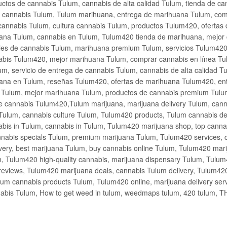
ctos de cannabis Tulum, cannabis de alta calidad Tulum, tienda de c
de cannabis Tulum, Tulum marihuana, entrega de marihuana Tulum, co
cannabis Tulum, cultura cannabis Tulum, productos Tulum420, ofertas
na Tulum, cannabis en Tulum, Tulum420 tienda de marihuana, mejor 
les de cannabis Tulum, marihuana premium Tulum, servicios Tulum420
abis Tulum420, mejor marihuana Tulum, comprar cannabis en línea Tu
m, servicio de entrega de cannabis Tulum, cannabis de alta calidad 
ana en Tulum, reseñas Tulum420, ofertas de marihuana Tulum420, en
s Tulum, mejor marihuana Tulum, productos de cannabis premium Tulum
e cannabis Tulum420,Tulum marijuana, marijuana delivery Tulum, cann
Tulum, cannabis culture Tulum, Tulum420 products, Tulum cannabis d
bis in Tulum, cannabis in Tulum, Tulum420 marijuana shop, top cannab
nabis specials Tulum, premium marijuana Tulum, Tulum420 services, 
very, best marijuana Tulum, buy cannabis online Tulum, Tulum420 mari
m, Tulum420 high-quality cannabis, marijuana dispensary Tulum, Tulum
eviews, Tulum420 marijuana deals, cannabis Tulum delivery, Tulum420 
ium cannabis products Tulum, Tulum420 online, marijuana delivery se
abis Tulum, How to get weed in tulum, weedmaps tulum, 420 tulum, 