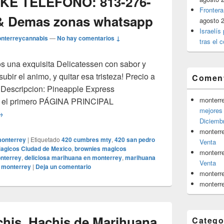
IKE TELEFONO: 813-276-
Frontera
 & Demas zonas whatsapp
agosto 
Israelís
nterreycannabis
—
No hay comentarios ↓
tras el c
s una exquisita Delicatessen con sabor y
 subir el animo, y quitar esa tristeza! Precio a
Coment
 Descripcion: Pineapple Express
monterr
sé el primero PÁGINA PRINCIPAL
mejores 
uevo Strain! Deliciosa Pineapple Express! precio a consult
→
Diciemb
monterr
monterrey
|
Etiquetado
420 cumbres mty
,
420 san pedro
Venta
agicos Ciudad de Mexico
,
brownies magicos
monterr
nterrey
,
deliciosa marihuana en monterrey
,
marihuana
Venta
 monterrey
|
Deja un comentario
monterr
monterr
chis, Hachis de Marihuana
Catego