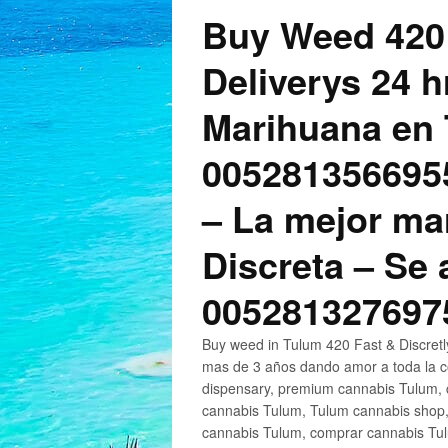
Buy Weed 420
Deliverys 24 
Marihuana en 
005281356695
– La mejor ma
Discreta – Se
005281327697
Buy weed in Tulum 420 Fast & Discret
mas de 3 años dando amor a toda la c
dispensary, premium cannabis Tulum, c
cannabis Tulum, Tulum cannabis shop,
cannabis Tulum, comprar cannabis Tul