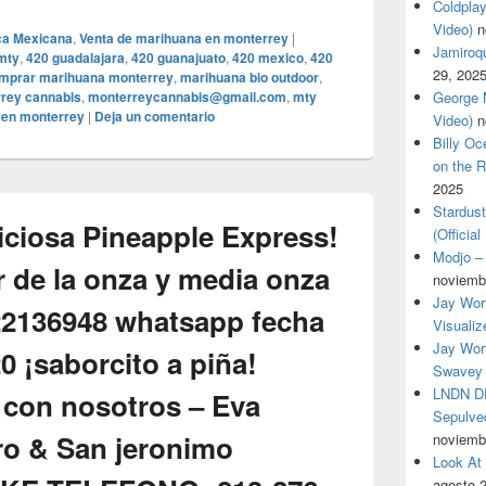
Coldplay
Video)
n
ica Mexicana
,
Venta de marihuana en monterrey
|
Jamiroqua
mty
,
420 guadalajara
,
420 guanajuato
,
420 mexico
,
420
29, 202
mprar marihuana monterrey
,
marihuana bio outdoor
,
rey cannabis
,
monterreycannabis@gmail.com
,
mty
George M
 en monterrey
|
Deja un comentario
Video)
n
Billy O
on the R
2025
Stardus
iciosa Pineapple Express!
(Officia
Modjo – 
r de la onza y media onza
noviemb
Jay Wor
22136948 whatsapp fecha
Visualiz
Jay Wort
 ¡saborcito a piña!
Swavey 
LNDN DR
 con nosotros – Eva
Sepulved
o & San jeronimo
noviemb
Look At
agosto 