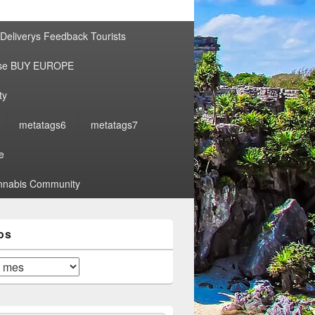
por:
Deliverys Feedback Tourists
ise BUY EUROPE
ty
metatags6
metatags7
e
nabis Community
os