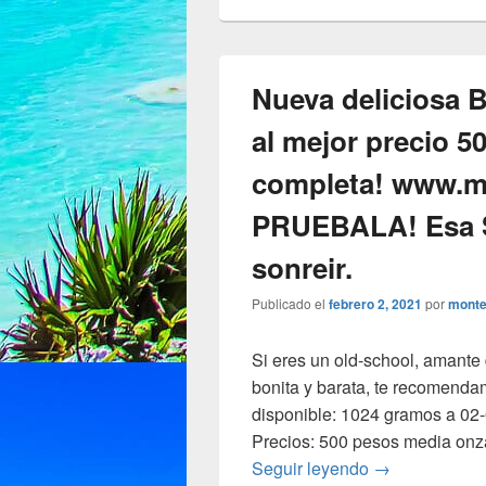
Nueva deliciosa 
al mejor precio 5
completa! www.m
PRUEBALA! Esa S
sonreir.
Publicado el
febrero 2, 2021
por
monte
Si eres un old-school, amante d
bonita y barata, te recomenda
disponible: 1024 gramos a 02-
Precios: 500 pesos media onza
Nueva delicio
Seguir leyendo
→