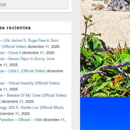
ar
as recientes
– Life Jacket ft. Suga Free & Dom
(Official Video)
diciembre 11, 2025
ai – Cloud 9
diciembre 11, 2025
uai – Seven Days In Sunny June
e 11, 2025
i – Little L (Official Video)
diciembre
5
ai – Virtual Insanity (Official Video)
e 11, 2025
w – Beware Of My Crew (Official Video)
]
diciembre 11, 2025
gg- 220 ft. Goldie Loc (Official Music
iciembre 11, 2025
aradise – Official – 1988
diciembre 11,
950 onza completa! www.monterreycannabis.com PRUEBALA! Esa 