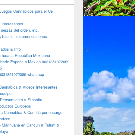
Juegos Cannabicos para el Cel
s interesantes
uerzas del orden, etc.
s tulum – recomendaciones
ados & Info
a toda la Republica Mexicana
desde España a Mexico 0031851072089
p
0031851072089 whatsapp
Cannabica & Videos Interesantes
 equipo
Pensamiento y Filosofia
roductos Europeos
is.com Realiza tu pedido con nosotros – Eva Cumbres & SP
ia Cannabica & Comida por encargo
orized
e Marihuana en Cancun & Tulum &
 Maya