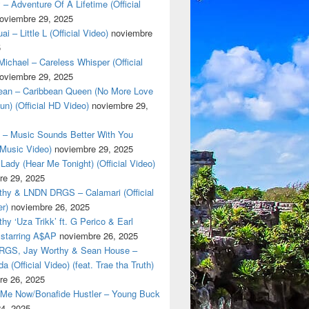
 – Adventure Of A Lifetime (Official
oviembre 29, 2025
i – Little L (Official Video)
noviembre
5
ichael – Careless Whisper (Official
oviembre 29, 2025
cean – Caribbean Queen (No More Love
un) (Official HD Video)
noviembre 29,
t – Music Sounds Better With You
l Music Video)
noviembre 29, 2025
Lady (Hear Me Tonight) (Official Video)
re 29, 2025
thy & LNDN DRGS – Calamari (Official
er)
noviembre 26, 2025
hy ‘Uza Trikk’ ft. G Perico & Earl
starring A$AP
noviembre 26, 2025
GS, Jay Worthy & Sean House –
a (Official Video) (feat. Trae tha Truth)
re 26, 2025
 Me Now/Bonafide Hustler – Young Buck
24, 2025