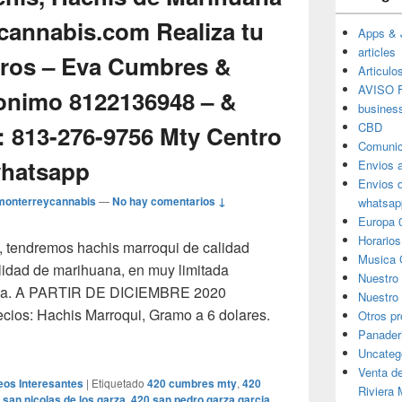
annabis.com Realiza tu
Apps & 
articles
tros – Eva Cumbres &
Articulo
AVISO F
onimo 8122136948 – &
busines
CBD
813-276-9756 Mty Centro
Comunic
hatsapp
Envios 
Envios 
monterreycannabis
—
No hay comentarios ↓
whatsap
Europa 
Horarios
 tendremos hachis marroqui de calidad
Musica 
lidad de marihuana, en muy limitada
Nuestro
paña. A PARTIR DE DICIEMBRE 2020
Nuestro 
ecios: Hachis Marroqui, Gramo a 6 dolares.
Otros p
cion de Hachis, Hachis de Marihuana – www.monterreycannab
Panader
Uncateg
Venta d
eos Interesantes
|
Etiquetado
420 cumbres mty
,
420
Riviera
 san nicolas de los garza
,
420 san pedro garza garcia
,