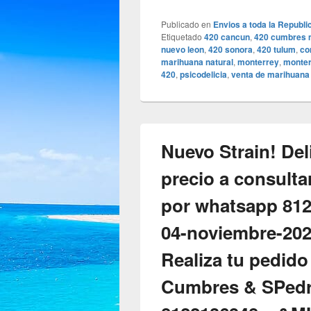
Publicado en
Envios a toda la Republ
Etiquetado
420 cancun
,
420 cumbres 
nuevo leon
,
420 sonora
,
420 tulum
,
co
marihuana natural
,
monterrey
,
monter
420
,
psicodelicia
,
venta de marihuana
Nuevo Strain! Del
precio a consulta
por whatsapp 81
04-noviembre-2020
Realiza tu pedido
Cumbres & SPedr