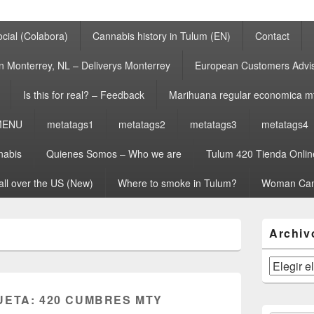
cial (Colabora)
Cannabis history in Tulum (EN)
Contact
n Monterrey, NL – Deliverys Monterrey
European Customers Adv
Is this for real? – Feedback
Marihuana regular economica m
MENU
metatags1
metatags2
metatags3
metatags4
nabis
Quienes Somos – Who we are
Tulum 420 Tienda Onlin
all over the US (New)
Where to smoke in Tulum?
Woman Can
El
Archiv
área
de
widget
Archivos
barra
lateral
UETA:
420 CUMBRES MTY
primaria