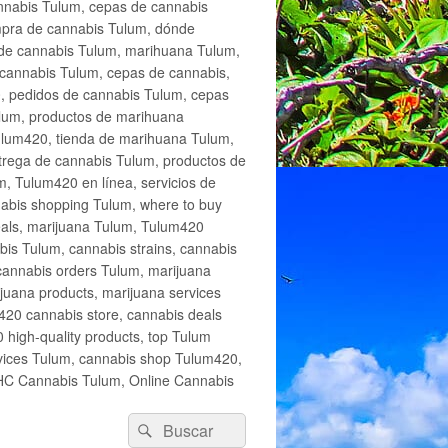
annabis Tulum, cepas de cannabis
mpra de cannabis Tulum, dónde
 de cannabis Tulum, marihuana Tulum,
cannabis Tulum, cepas de cannabis,
, pedidos de cannabis Tulum, cepas
lum, productos de marihuana
Tulum420, tienda de marihuana Tulum,
trega de cannabis Tulum, productos de
, Tulum420 en línea, servicios de
abis shopping Tulum, where to buy
eals, marijuana Tulum, Tulum420
is Tulum, cannabis strains, cannabis
cannabis orders Tulum, marijuana
juana products, marijuana services
420 cannabis store, cannabis deals
high-quality products, top Tulum
rvices Tulum, cannabis shop Tulum420,
THC Cannabis Tulum, Online Cannabis
Buscar
Buscar