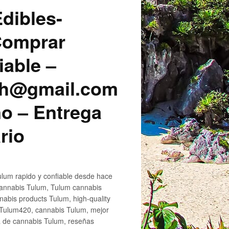
dibles-
 Comprar
iable –
sh@gmail.com
o – Entrega
rio
lum rapido y confiable desde hace
cannabis Tulum, Tulum cannabis
abis products Tulum, high-quality
 Tulum420, cannabis Tulum, mejor
a de cannabis Tulum, reseñas