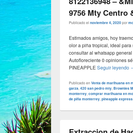
8122136948 – &M
9756 Mty Centro
Publicado el
noviembre 4, 2020
por
mo
Estimados amigos, hoy traemo
olor a piña tropical, ideal para
consultar al whatsapp general
Autofloreciente 0 opiniones 
N
PINEAPPLE
Seguir leyendo
Publicado en
Venta de marihuana en 
garza
,
420 san pedro mty
,
Brownies M
monterrey
,
comprar marihuana en mo
de piña monterrey
,
pineapple express
Extraccion de Ha