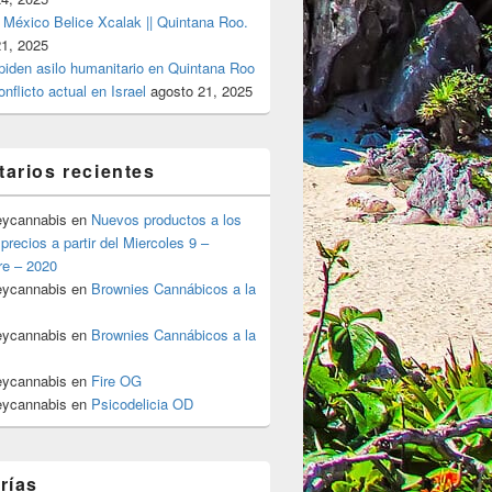
 México Belice Xcalak || Quintana Roo.
21, 2025
 piden asilo humanitario en Quintana Roo
onflicto actual en Israel
agosto 21, 2025
arios recientes
eycannabis
en
Nuevos productos a los
precios a partir del Miercoles 9 –
ar de la onza y media onza por whatsapp 8122136948 whatsap
re – 2020
eycannabis
en
Brownies Cannábicos a la
eycannabis
en
Brownies Cannábicos a la
eycannabis
en
Fire OG
eycannabis
en
Psicodelicia OD
rías