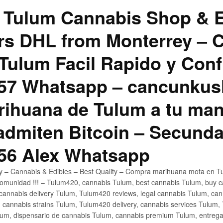
 Tulum Cannabis Shop & E
hrs DHL from Monterrey –
Tulum Facil Rapido y Conf
57 Whatsapp – cancunku
rihuana de Tulum a tu man
 admiten Bitcoin – Secunda
56 Alex Whatsapp
ly – Cannabis & Edibles – Best Quality – Compra marihuana mota en Tu
omunidad !!! – Tulum420, cannabis Tulum, best cannabis Tulum, buy 
annabis delivery Tulum, Tulum420 reviews, legal cannabis Tulum, cann
 cannabis strains Tulum, Tulum420 delivery, cannabis services Tulum,
um, dispensario de cannabis Tulum, cannabis premium Tulum, entreg