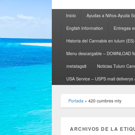
Menú
Inicio
Ayudas a Niños-Ayuda So
principal
English Information
Entregas e
Historia del Cannabis en tulum (ES)
Menu descargable – DOWNLOAD 
metatags8
Noticias Tulum Can
USA Service – USPS mail deliverys 
Portada
»
420 cumbres mty
ARCHIVOS DE LA ETIQ