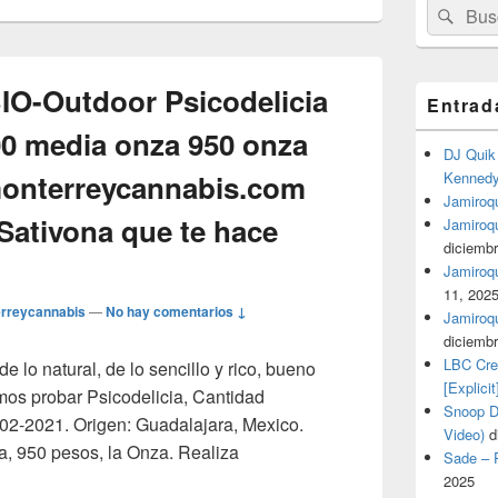
Buscar
Busc
por:
BIO-Outdoor Psicodelicia
Entrad
00 media onza 950 onza
DJ Quik 
onterreycannabis.com
Kennedy 
Jamiroqu
ativona que te hace
Jamiroq
diciembr
Jamiroqua
11, 202
rreycannabis
—
No hay comentarios ↓
Jamiroqu
diciembr
LBC Cre
e lo natural, de lo sencillo y rico, bueno
[Explicit
mos probar Psicodelicia, Cantidad
Snoop Do
02-2021. Origen: Guadalajara, Mexico.
Video)
d
, 950 pesos, la Onza. Realiza
Sade – P
sa BIO-Outdoor Psicodelicia al mejor precio 500 media onza 
2025