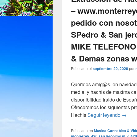
– www.monterreyc
pedido con noso
SPedro & San jer
MIKE TELEFONO: 
& Demas zonas w
Publicado el
septiembre 20, 2020
por
Queridos amig@s, en navidad,
media, y hachis de maxima ca
disponibilidad traido de Es
Ofreceremos los siguientes pr
Extrac
Hachis
Seguir leyendo
→
Publicado en
Musica Cannabica & Vid
monterrey
,
420 san jeronimo mty
,
420