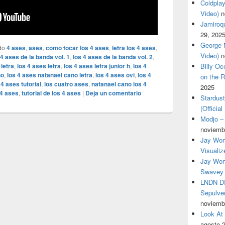
Coldplay
Video)
n
Jamiroqua
29, 202
George M
do
4 ases
,
ases
,
como tocar los 4 ases
,
letra los 4 ases
,
Video)
n
 4 ases de la banda vol. 1
,
los 4 ases de la banda vol. 2
,
Billy O
 letra
,
los 4 ases letra
,
los 4 ases letra junior h
,
los 4
no
,
los 4 ases natanael cano letra
,
los 4 ases ovi
,
los 4
on the R
 4 ases tutorial
,
los cuatro ases
,
natanael cano los 4
2025
 4 ases
,
tutorial de los 4 ases
|
Deja un comentario
Stardus
(Officia
Modjo – 
noviemb
Jay Wor
Visualiz
Jay Wort
Swavey 
LNDN DR
Sepulved
noviemb
Look At
agosto 