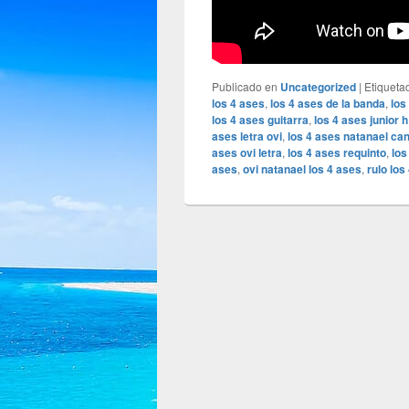
Publicado en
Uncategorized
|
Etiqueta
los 4 ases
,
los 4 ases de la banda
,
los
los 4 ases guitarra
,
los 4 ases junior h
ases letra ovi
,
los 4 ases natanael ca
ases ovi letra
,
los 4 ases requinto
,
los
ases
,
ovi natanael los 4 ases
,
rulo los