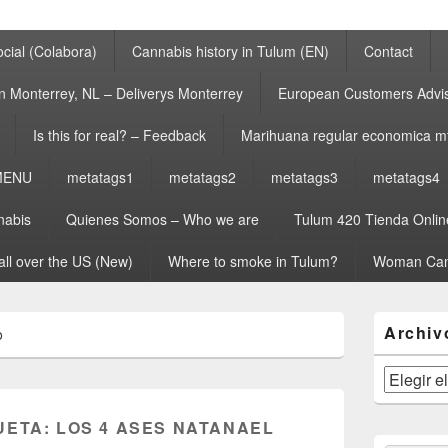
cial (Colabora)
Cannabis history in Tulum (EN)
Contact
n Monterrey, NL – Deliverys Monterrey
European Customers Adv
Is this for real? – Feedback
Marihuana regular economica m
MENU
metatags1
metatags2
metatags3
metatags4
nabis
Quienes Somos – Who we are
Tulum 420 Tienda Onlin
all over the US (New)
Where to smoke in Tulum?
Woman Can
El
Archiv
o
área
de
widget
Archivos
barra
lateral
UETA:
LOS 4 ASES NATANAEL
primaria