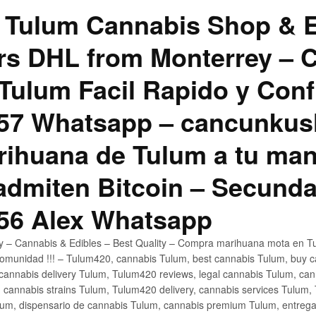
 Tulum Cannabis Shop & E
hrs DHL from Monterrey –
Tulum Facil Rapido y Conf
57 Whatsapp – cancunku
rihuana de Tulum a tu man
 admiten Bitcoin – Secunda
56 Alex Whatsapp
ly – Cannabis & Edibles – Best Quality – Compra marihuana mota en Tu
omunidad !!! – Tulum420, cannabis Tulum, best cannabis Tulum, buy 
annabis delivery Tulum, Tulum420 reviews, legal cannabis Tulum, cann
 cannabis strains Tulum, Tulum420 delivery, cannabis services Tulum,
um, dispensario de cannabis Tulum, cannabis premium Tulum, entreg