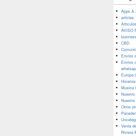
Apps & 
articles
Articulo
AVISO F
busines
CBD
Comunic
Envios 
Envios 
whatsap
Europa 
Horarios
Musica 
Nuestro
Nuestro 
Otros p
Panader
Uncateg
Venta d
Riviera