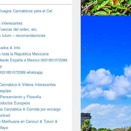
Juegos Cannabicos para el Cel
s interesantes
uerzas del orden, etc.
s tulum – recomendaciones
ados & Info
a toda la Republica Mexicana
desde España a Mexico 0031851072089
p
0031851072089 whatsapp
Cannabica & Videos Interesantes
 equipo
Pensamiento y Filosofia
roductos Europeos
ia Cannabica & Comida por encargo
orized
e Marihuana en Cancun & Tulum &
 Maya