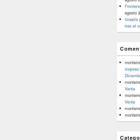
Frontera
agosto 
Israelís
tras el c
Coment
monterr
mejores 
Diciemb
monterr
Venta
monterr
Venta
monterr
monterr
Catego