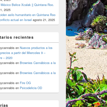
 México Belice Xcalak || Quintana Roo.
21, 2025
 piden asilo humanitario en Quintana Roo
onflicto actual en Israel
agosto 21, 2025
arios recientes
eycannabis
en
Nuevos productos a los
precios a partir del Miercoles 9 –
re – 2020
eycannabis
en
Brownies Cannábicos a la
eycannabis
en
Brownies Cannábicos a la
eycannabis
en
Fire OG
eycannabis
en
Psicodelicia OD
rías