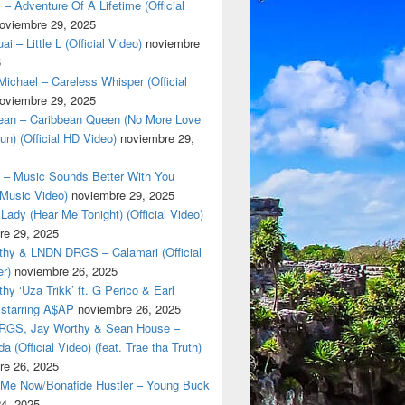
 – Adventure Of A Lifetime (Official
oviembre 29, 2025
i – Little L (Official Video)
noviembre
5
ichael – Careless Whisper (Official
oviembre 29, 2025
cean – Caribbean Queen (No More Love
un) (Official HD Video)
noviembre 29,
t – Music Sounds Better With You
l Music Video)
noviembre 29, 2025
Lady (Hear Me Tonight) (Official Video)
re 29, 2025
thy & LNDN DRGS – Calamari (Official
er)
noviembre 26, 2025
hy ‘Uza Trikk’ ft. G Perico & Earl
starring A$AP
noviembre 26, 2025
GS, Jay Worthy & Sean House –
a (Official Video) (feat. Trae tha Truth)
re 26, 2025
 Me Now/Bonafide Hustler – Young Buck
24, 2025