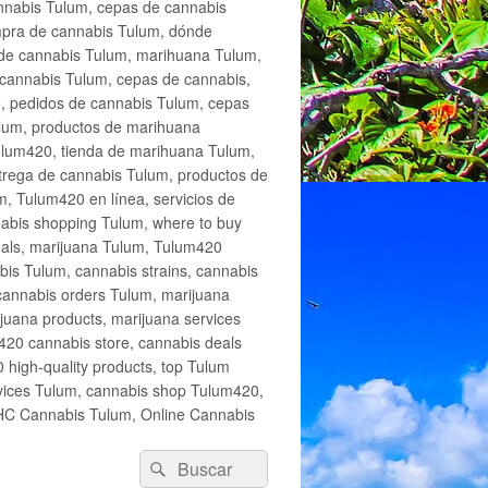
annabis Tulum, cepas de cannabis
mpra de cannabis Tulum, dónde
 de cannabis Tulum, marihuana Tulum,
cannabis Tulum, cepas de cannabis,
, pedidos de cannabis Tulum, cepas
lum, productos de marihuana
Tulum420, tienda de marihuana Tulum,
trega de cannabis Tulum, productos de
, Tulum420 en línea, servicios de
abis shopping Tulum, where to buy
eals, marijuana Tulum, Tulum420
is Tulum, cannabis strains, cannabis
cannabis orders Tulum, marijuana
juana products, marijuana services
420 cannabis store, cannabis deals
high-quality products, top Tulum
rvices Tulum, cannabis shop Tulum420,
THC Cannabis Tulum, Online Cannabis
Buscar
Buscar