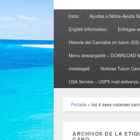
Menú
Inicio
Ayudas a Niños-Ayuda So
principal
English Information
Entregas e
Historia del Cannabis en tulum (ES)
Menu descargable – DOWNLOAD 
metatags8
Noticias Tulum Can
USA Service – USPS mail deliverys 
Portada
»
los 4 ases natanael can
ARCHIVOS DE LA ETIQ
CANO