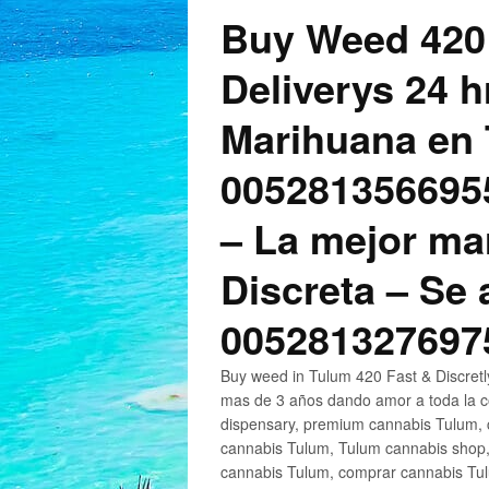
Buy Weed 420
Deliverys 24 
Marihuana en 
005281356695
– La mejor ma
Discreta – Se
005281327697
Buy weed in Tulum 420 Fast & Discret
mas de 3 años dando amor a toda la c
dispensary, premium cannabis Tulum, c
cannabis Tulum, Tulum cannabis shop,
cannabis Tulum, comprar cannabis Tul