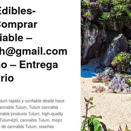
dibles-
 Comprar
iable –
sh@gmail.com
o – Entrega
rio
lum rapido y confiable desde hace
cannabis Tulum, Tulum cannabis
abis products Tulum, high-quality
 Tulum420, cannabis Tulum, mejor
a de cannabis Tulum, reseñas