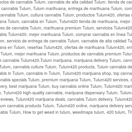
ctos de cannabis Tulum, cannabis de alta calidad Tulum, tienda de c
de cannabis Tulum, Tulum marihuana, entrega de marihuana Tulum, co
cannabis Tulum, cultura cannabis Tulum, productos Tulum420, ofertas
na Tulum, cannabis en Tulum, Tulum420 tienda de marihuana, mejor 
les de cannabis Tulum, marihuana premium Tulum, servicios Tulum420
abis Tulum420, mejor marihuana Tulum, comprar cannabis en línea Tu
m, servicio de entrega de cannabis Tulum, cannabis de alta calidad 
ana en Tulum, reseñas Tulum420, ofertas de marihuana Tulum420, en
s Tulum, mejor marihuana Tulum, productos de cannabis premium Tulum
e cannabis Tulum420,Tulum marijuana, marijuana delivery Tulum, cann
Tulum, cannabis culture Tulum, Tulum420 products, Tulum cannabis d
bis in Tulum, cannabis in Tulum, Tulum420 marijuana shop, top cannab
nabis specials Tulum, premium marijuana Tulum, Tulum420 services, 
very, best marijuana Tulum, buy cannabis online Tulum, Tulum420 mari
m, Tulum420 high-quality cannabis, marijuana dispensary Tulum, Tulum
eviews, Tulum420 marijuana deals, cannabis Tulum delivery, Tulum420 
ium cannabis products Tulum, Tulum420 online, marijuana delivery se
abis Tulum, How to get weed in tulum, weedmaps tulum, 420 tulum, 