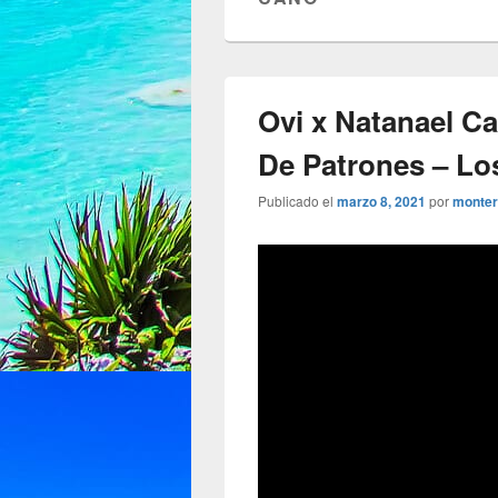
Ovi x Natanael Ca
De Patrones – Los
Publicado el
marzo 8, 2021
por
monter