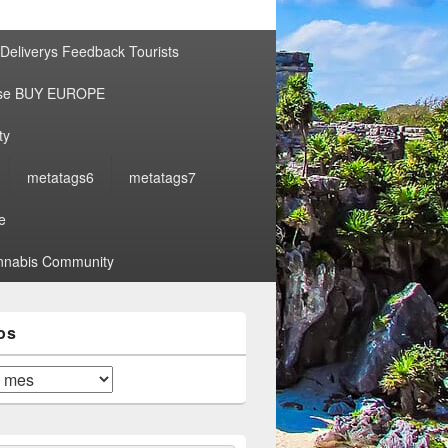
por:
Deliverys Feedback Tourists
ise BUY EUROPE
ty
metatags6
metatags7
e
nabis Community
os