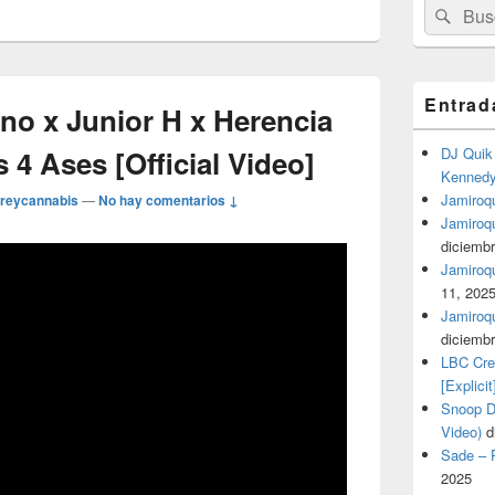
Buscar
Busc
por:
Entrad
no x Junior H x Herencia
 4 Ases [Official Video]
DJ Quik 
Kennedy 
Jamiroqu
reycannabis
—
No hay comentarios ↓
Jamiroq
diciembr
Jamiroqua
11, 202
Jamiroqu
diciembr
LBC Cre
[Explicit
Snoop Do
Video)
d
Sade – P
2025