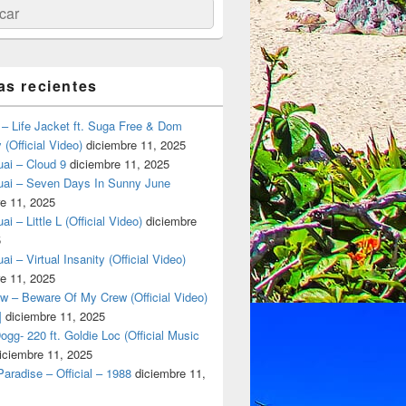
ar
as recientes
– Life Jacket ft. Suga Free & Dom
(Official Video)
diciembre 11, 2025
ai – Cloud 9
diciembre 11, 2025
uai – Seven Days In Sunny June
e 11, 2025
i – Little L (Official Video)
diciembre
5
ai – Virtual Insanity (Official Video)
e 11, 2025
w – Beware Of My Crew (Official Video)
]
diciembre 11, 2025
gg- 220 ft. Goldie Loc (Official Music
iciembre 11, 2025
aradise – Official – 1988
diciembre 11,