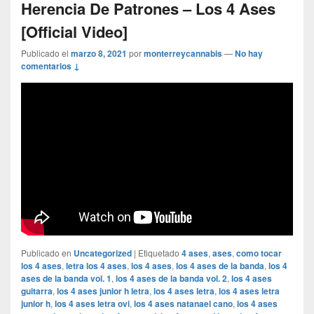
Herencia De Patrones – Los 4 Ases
[Official Video]
Publicado el
marzo 8, 2021
por
monterreycannabis
—
No hay
comentarios ↓
Publicado en
Uncategorized
|
Etiquetado
4 ases
,
ases
,
como tocar
los 4 ases
,
letra los 4 ases
,
los 4 ases
,
los 4 ases de la banda
,
los 4
ases de la banda vol. 1
,
los 4 ases de la banda vol. 2
,
los 4 ases
guitarra
,
los 4 ases junior h letra
,
los 4 ases letra
,
los 4 ases letra
junior h
,
los 4 ases letra ovi
,
los 4 ases natanael cano
,
los 4 ases