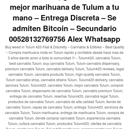
mejor marihuana de Tulum a tu
mano – Entrega Discreta – Se
admiten Bitcoin – Secundario
00528132769756 Alex Whatsapp
Buy weed in Tulum 420 Fast & Discretly – Cannabis & Edibles – Best Quality
– Compra marihuana mota en Tulum rapido y confiable desde hace mas de
3 años dando amor a toda la comunidad !!! – Tulum420, cannabis Tulum,
best cannabis Tulum, buy cannabis Tulum, Tulum cannabis dispensary,
premium cannabis Tulum, cannabis delivery Tulum, Tulum420 reviews, legal
cannabis Tulum, cannabis products Tulum, high-quality cannabis Tulum,
Tulum cannabis shop, cannabis strains Tulum, Tulum420 delivery, cannabis
services Tulum, Tulum420, cannabis Tulum, mejor cannabis Tulum, comprar
cannabis Tulum, dispensario de cannabis Tulum, cannabis premium Tulum,
entrega de cannabis Tulum, reseñas Tulum420, cannabis legal Tulum,
productos de cannabis Tulum, cannabis de alta calidad Tulum, tienda de
cannabis Tulum, cepas de cannabis Tulum, entrega Tulum420, servicios de
cannabis Tulum, Tulum marihuana, entrega de marihuana Tulum, compra de
cannabis Tulum, dónde comprar cannabis Tulum, experiencia cannabis
Tulum, cultura cannabis Tulum, productos Tulum420, ofertas de cannabis
Tulum, marihuana Tulum, Tulum420 marihuana, comprar marihuana Tulum,