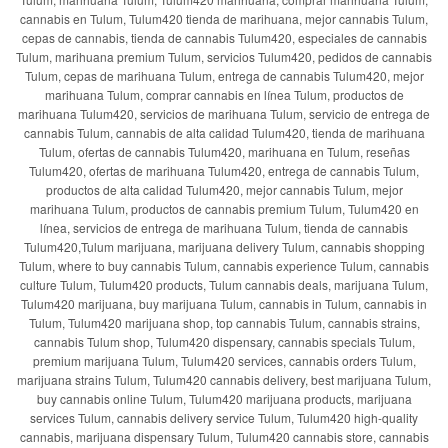
cannabis en Tulum, Tulum420 tienda de marihuana, mejor cannabis Tulum,
cepas de cannabis, tienda de cannabis Tulum420, especiales de cannabis
Tulum, marihuana premium Tulum, servicios Tulum420, pedidos de cannabis
Tulum, cepas de marihuana Tulum, entrega de cannabis Tulum420, mejor
marihuana Tulum, comprar cannabis en línea Tulum, productos de
marihuana Tulum420, servicios de marihuana Tulum, servicio de entrega de
cannabis Tulum, cannabis de alta calidad Tulum420, tienda de marihuana
Tulum, ofertas de cannabis Tulum420, marihuana en Tulum, reseñas
Tulum420, ofertas de marihuana Tulum420, entrega de cannabis Tulum,
productos de alta calidad Tulum420, mejor cannabis Tulum, mejor
marihuana Tulum, productos de cannabis premium Tulum, Tulum420 en
línea, servicios de entrega de marihuana Tulum, tienda de cannabis
Tulum420,Tulum marijuana, marijuana delivery Tulum, cannabis shopping
Tulum, where to buy cannabis Tulum, cannabis experience Tulum, cannabis
culture Tulum, Tulum420 products, Tulum cannabis deals, marijuana Tulum,
Tulum420 marijuana, buy marijuana Tulum, cannabis in Tulum, cannabis in
Tulum, Tulum420 marijuana shop, top cannabis Tulum, cannabis strains,
cannabis Tulum shop, Tulum420 dispensary, cannabis specials Tulum,
premium marijuana Tulum, Tulum420 services, cannabis orders Tulum,
marijuana strains Tulum, Tulum420 cannabis delivery, best marijuana Tulum,
buy cannabis online Tulum, Tulum420 marijuana products, marijuana
services Tulum, cannabis delivery service Tulum, Tulum420 high-quality
cannabis, marijuana dispensary Tulum, Tulum420 cannabis store, cannabis