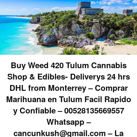
Buy Weed 420 Tulum Cannabis
Shop & Edibles- Deliverys 24 hrs
DHL from Monterrey – Comprar
Marihuana en Tulum Facil Rapido
y Confiable – 00528135669557
Whatsapp –
cancunkush@gmail.com – La