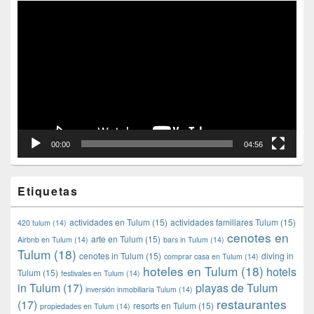
Reproductor
de
vídeo
00:00
04:56
Etiquetas
actividades en Tulum
(15)
actividades familiares Tulum
(15)
420 tulum
(14)
cenotes en
arte en Tulum
(15)
Airbnb en Tulum
(14)
bars in Tulum
(14)
Tulum
(18)
cenotes in Tulum
(15)
diving in
comprar casa en Tulum
(14)
hoteles en Tulum
(18)
hotels
Tulum
(15)
festivales en Tulum
(14)
in Tulum
(17)
playas de Tulum
inversión inmobiliaria Tulum
(14)
restaurantes
(17)
resorts en Tulum
(15)
propiedades en Tulum
(14)