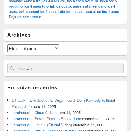
natanael cano letra
,
los 4 ases ovi
,
los 4 ases ovi letra
,
los 4 ases
requinto
,
los 4 ases tutorial
,
los cuatro ases
,
natanael cano los 4
ases
,
ovi natanael los 4 ases
,
rulo los 4 ases
,
tutorial de los 4 ases
|
Deja un comentario
El
Archivos
área
de
widget
Archivos
barra
lateral
primaria
Buscar
Buscar
por:
Entradas recientes
DJ Quik – Life Jacket ft. Suga Free & Dom Kennedy (Official
Video)
diciembre 11, 2025
Jamiroquai – Cloud 9
diciembre 11, 2025
Jamiroquai – Seven Days In Sunny June
diciembre 11, 2025
Jamiroquai – Little L (Official Video)
diciembre 11, 2025
Jamiroquai – Virtual Insanity (Official Video)
diciembre 11, 2025