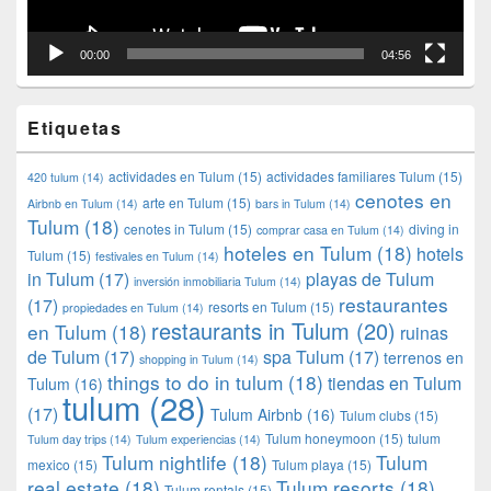
00:00
04:56
Etiquetas
actividades en Tulum
(15)
actividades familiares Tulum
(15)
420 tulum
(14)
cenotes en
arte en Tulum
(15)
Airbnb en Tulum
(14)
bars in Tulum
(14)
Tulum
(18)
cenotes in Tulum
(15)
diving in
comprar casa en Tulum
(14)
hoteles en Tulum
(18)
hotels
Tulum
(15)
festivales en Tulum
(14)
in Tulum
(17)
playas de Tulum
inversión inmobiliaria Tulum
(14)
restaurantes
(17)
resorts en Tulum
(15)
propiedades en Tulum
(14)
restaurants in Tulum
(20)
en Tulum
(18)
ruinas
de Tulum
(17)
spa Tulum
(17)
terrenos en
shopping in Tulum
(14)
things to do in tulum
(18)
tiendas en Tulum
Tulum
(16)
tulum
(28)
(17)
Tulum Airbnb
(16)
Tulum clubs
(15)
Tulum honeymoon
(15)
tulum
Tulum day trips
(14)
Tulum experiencias
(14)
Tulum nightlife
(18)
Tulum
mexico
(15)
Tulum playa
(15)
real estate
(18)
Tulum resorts
(18)
Tulum rentals
(15)