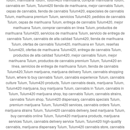
cannabis en Tulum, Tulum420 tienda de marihuana, mejor cannabis Tulum,
cepas de cannabis, tienda de cannabis Tulum420, especiales de cannabis
Tulum, marihuana premium Tulum, servicios Tulum420, pedidos de cannabis
Tulum, cepas de marihuana Tulum, entrega de cannabis Tulum420, mejor
marihuana Tulum, comprar cannabis en línea Tulum, productos de
marihuana Tulum420, servicios de marihuana Tulum, servicio de entrega de
cannabis Tulum, cannabis de alta calidad Tulum420, tienda de marihuana
Tulum, ofertas de cannabis Tulum420, marihuana en Tulum, reseñas
Tulum420, ofertas de marihuana Tulum420, entrega de cannabis Tulum,
productos de alta calidad Tulum420, mejor cannabis Tulum, mejor
marihuana Tulum, productos de cannabis premium Tulum, Tulum420 en
línea, servicios de entrega de marihuana Tulum, tienda de cannabis
Tulum420,Tulum marijuana, marijuana delivery Tulum, cannabis shopping
Tulum, where to buy cannabis Tulum, cannabis experience Tulum, cannabis
culture Tulum, Tulum420 products, Tulum cannabis deals, marijuana Tulum,
Tulum420 marijuana, buy marijuana Tulum, cannabis in Tulum, cannabis in
Tulum, Tulum420 marijuana shop, top cannabis Tulum, cannabis strains,
cannabis Tulum shop, Tulum420 dispensary, cannabis specials Tulum,
premium marijuana Tulum, Tulum420 services, cannabis orders Tulum,
marijuana strains Tulum, Tulum420 cannabis delivery, best marijuana Tulum,
buy cannabis online Tulum, Tulum420 marijuana products, marijuana
services Tulum, cannabis delivery service Tulum, Tulum420 high-quality
cannabis, marijuana dispensary Tulum, Tulum420 cannabis store, cannabis