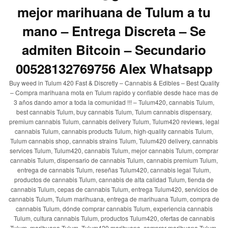
mejor marihuana de Tulum a tu
mano – Entrega Discreta – Se
admiten Bitcoin – Secundario
00528132769756 Alex Whatsapp
Buy weed in Tulum 420 Fast & Discretly – Cannabis & Edibles – Best Quality
– Compra marihuana mota en Tulum rapido y confiable desde hace mas de
3 años dando amor a toda la comunidad !!! – Tulum420, cannabis Tulum,
best cannabis Tulum, buy cannabis Tulum, Tulum cannabis dispensary,
premium cannabis Tulum, cannabis delivery Tulum, Tulum420 reviews, legal
cannabis Tulum, cannabis products Tulum, high-quality cannabis Tulum,
Tulum cannabis shop, cannabis strains Tulum, Tulum420 delivery, cannabis
services Tulum, Tulum420, cannabis Tulum, mejor cannabis Tulum, comprar
cannabis Tulum, dispensario de cannabis Tulum, cannabis premium Tulum,
entrega de cannabis Tulum, reseñas Tulum420, cannabis legal Tulum,
productos de cannabis Tulum, cannabis de alta calidad Tulum, tienda de
cannabis Tulum, cepas de cannabis Tulum, entrega Tulum420, servicios de
cannabis Tulum, Tulum marihuana, entrega de marihuana Tulum, compra de
cannabis Tulum, dónde comprar cannabis Tulum, experiencia cannabis
Tulum, cultura cannabis Tulum, productos Tulum420, ofertas de cannabis
Tulum, marihuana Tulum, Tulum420 marihuana, comprar marihuana Tulum,