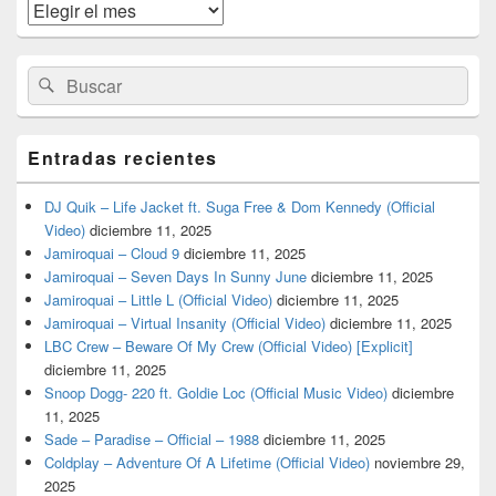
widget
Archivos
barra
lateral
primaria
Buscar
Buscar
por:
Entradas recientes
DJ Quik – Life Jacket ft. Suga Free & Dom Kennedy (Official
Video)
diciembre 11, 2025
Jamiroquai – Cloud 9
diciembre 11, 2025
Jamiroquai – Seven Days In Sunny June
diciembre 11, 2025
Jamiroquai – Little L (Official Video)
diciembre 11, 2025
Jamiroquai – Virtual Insanity (Official Video)
diciembre 11, 2025
LBC Crew – Beware Of My Crew (Official Video) [Explicit]
diciembre 11, 2025
Snoop Dogg- 220 ft. Goldie Loc (Official Music Video)
diciembre
11, 2025
Sade – Paradise – Official – 1988
diciembre 11, 2025
Coldplay – Adventure Of A Lifetime (Official Video)
noviembre 29,
2025