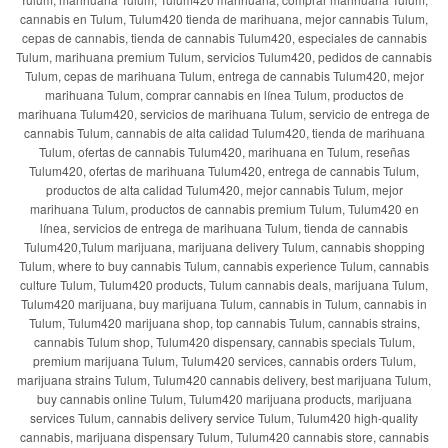
cannabis en Tulum, Tulum420 tienda de marihuana, mejor cannabis Tulum,
cepas de cannabis, tienda de cannabis Tulum420, especiales de cannabis
Tulum, marihuana premium Tulum, servicios Tulum420, pedidos de cannabis
Tulum, cepas de marihuana Tulum, entrega de cannabis Tulum420, mejor
marihuana Tulum, comprar cannabis en línea Tulum, productos de
marihuana Tulum420, servicios de marihuana Tulum, servicio de entrega de
cannabis Tulum, cannabis de alta calidad Tulum420, tienda de marihuana
Tulum, ofertas de cannabis Tulum420, marihuana en Tulum, reseñas
Tulum420, ofertas de marihuana Tulum420, entrega de cannabis Tulum,
productos de alta calidad Tulum420, mejor cannabis Tulum, mejor
marihuana Tulum, productos de cannabis premium Tulum, Tulum420 en
línea, servicios de entrega de marihuana Tulum, tienda de cannabis
Tulum420,Tulum marijuana, marijuana delivery Tulum, cannabis shopping
Tulum, where to buy cannabis Tulum, cannabis experience Tulum, cannabis
culture Tulum, Tulum420 products, Tulum cannabis deals, marijuana Tulum,
Tulum420 marijuana, buy marijuana Tulum, cannabis in Tulum, cannabis in
Tulum, Tulum420 marijuana shop, top cannabis Tulum, cannabis strains,
cannabis Tulum shop, Tulum420 dispensary, cannabis specials Tulum,
premium marijuana Tulum, Tulum420 services, cannabis orders Tulum,
marijuana strains Tulum, Tulum420 cannabis delivery, best marijuana Tulum,
buy cannabis online Tulum, Tulum420 marijuana products, marijuana
services Tulum, cannabis delivery service Tulum, Tulum420 high-quality
cannabis, marijuana dispensary Tulum, Tulum420 cannabis store, cannabis