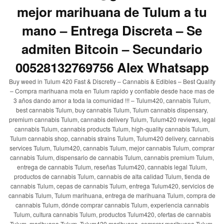
mejor marihuana de Tulum a tu
mano – Entrega Discreta – Se
admiten Bitcoin – Secundario
00528132769756 Alex Whatsapp
Buy weed in Tulum 420 Fast & Discretly – Cannabis & Edibles – Best Quality
– Compra marihuana mota en Tulum rapido y confiable desde hace mas de
3 años dando amor a toda la comunidad !!! – Tulum420, cannabis Tulum,
best cannabis Tulum, buy cannabis Tulum, Tulum cannabis dispensary,
premium cannabis Tulum, cannabis delivery Tulum, Tulum420 reviews, legal
cannabis Tulum, cannabis products Tulum, high-quality cannabis Tulum,
Tulum cannabis shop, cannabis strains Tulum, Tulum420 delivery, cannabis
services Tulum, Tulum420, cannabis Tulum, mejor cannabis Tulum, comprar
cannabis Tulum, dispensario de cannabis Tulum, cannabis premium Tulum,
entrega de cannabis Tulum, reseñas Tulum420, cannabis legal Tulum,
productos de cannabis Tulum, cannabis de alta calidad Tulum, tienda de
cannabis Tulum, cepas de cannabis Tulum, entrega Tulum420, servicios de
cannabis Tulum, Tulum marihuana, entrega de marihuana Tulum, compra de
cannabis Tulum, dónde comprar cannabis Tulum, experiencia cannabis
Tulum, cultura cannabis Tulum, productos Tulum420, ofertas de cannabis
Tulum, marihuana Tulum, Tulum420 marihuana, comprar marihuana Tulum,