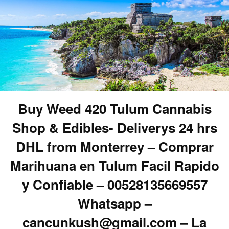
Buy Weed 420 Tulum Cannabis
Shop & Edibles- Deliverys 24 hrs
DHL from Monterrey – Comprar
Marihuana en Tulum Facil Rapido
y Confiable – 00528135669557
Whatsapp –
cancunkush@gmail.com – La