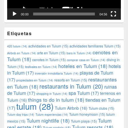
00:00
04:56
Etiquetas
actividades en Tulum
(15)
actividades familiares Tulum
(15)
420 tulum
(14)
cenotes en
arte en Tulum
(15)
Airbnb en Tulum
(14)
bars in Tulum
(14)
Tulum
(18)
cenotes in Tulum
(15)
diving in
comprar casa en Tulum
(14)
hoteles en Tulum
(18)
hotels
Tulum
(15)
festivales en Tulum
(14)
in Tulum
(17)
playas de Tulum
inversión inmobiliaria Tulum
(14)
restaurantes
(17)
resorts en Tulum
(15)
propiedades en Tulum
(14)
restaurants in Tulum
(20)
en Tulum
(18)
ruinas
de Tulum
(17)
spa Tulum
(17)
terrenos en
shopping in Tulum
(14)
things to do in tulum
(18)
tiendas en Tulum
Tulum
(16)
tulum
(28)
(17)
Tulum Airbnb
(16)
Tulum clubs
(15)
Tulum honeymoon
(15)
tulum
Tulum day trips
(14)
Tulum experiencias
(14)
Tulum nightlife
(18)
Tulum
mexico
(15)
Tulum playa
(15)
real estate
(18)
Tulum resorts
(18)
Tulum rentals
(15)