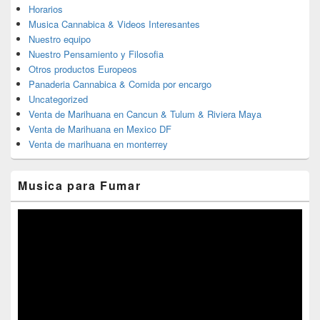
Horarios
Musica Cannabica & Videos Interesantes
Nuestro equipo
Nuestro Pensamiento y Filosofia
Otros productos Europeos
Panaderia Cannabica & Comida por encargo
Uncategorized
Venta de Marihuana en Cancun & Tulum & Riviera Maya
Venta de Marihuana en Mexico DF
Venta de marihuana en monterrey
Musica para Fumar
Reproductor
de
vídeo