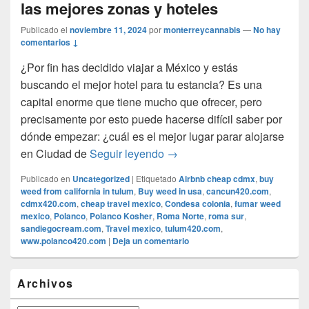
las mejores zonas y hoteles
Publicado el
noviembre 11, 2024
por
monterreycannabis
—
No hay
comentarios ↓
¿Por fin has decidido viajar a México y estás
buscando el mejor hotel para tu estancia? Es una
capital enorme que tiene mucho que ofrecer, pero
precisamente por esto puede hacerse difícil saber por
dónde empezar: ¿cuál es el mejor lugar parar alojarse
Dónde dormir en Ciudad de M
en Ciudad de
Seguir leyendo
→
Publicado en
Uncategorized
|
Etiquetado
Airbnb cheap cdmx
,
buy
weed from california in tulum
,
Buy weed in usa
,
cancun420.com
,
cdmx420.com
,
cheap travel mexico
,
Condesa colonia
,
fumar weed
mexico
,
Polanco
,
Polanco Kosher
,
Roma Norte
,
roma sur
,
sandiegocream.com
,
Travel mexico
,
tulum420.com
,
www.polanco420.com
|
Deja un comentario
El
Archivos
área
de