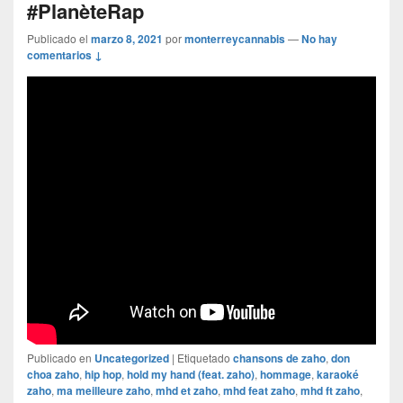
#PlanèteRap
Publicado el
marzo 8, 2021
por
monterreycannabis
—
No hay
comentarios ↓
Publicado en
Uncategorized
|
Etiquetado
chansons de zaho
,
don
choa zaho
,
hip hop
,
hold my hand (feat. zaho)
,
hommage
,
karaoké
zaho
,
ma meilleure zaho
,
mhd et zaho
,
mhd feat zaho
,
mhd ft zaho
,