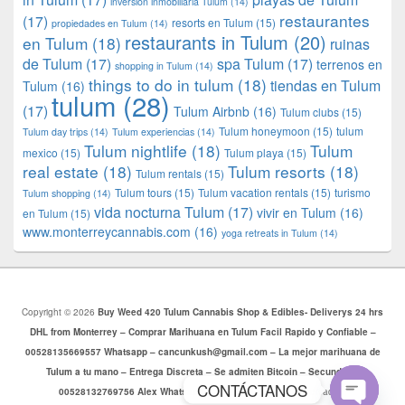
inversión inmobiliaria Tulum
(14)
restaurantes
(17)
resorts en Tulum
(15)
propiedades en Tulum
(14)
restaurants in Tulum
(20)
en Tulum
(18)
ruinas
de Tulum
(17)
spa Tulum
(17)
terrenos en
shopping in Tulum
(14)
things to do in tulum
(18)
tiendas en Tulum
Tulum
(16)
tulum
(28)
(17)
Tulum Airbnb
(16)
Tulum clubs
(15)
Tulum honeymoon
(15)
tulum
Tulum day trips
(14)
Tulum experiencias
(14)
Tulum nightlife
(18)
Tulum
mexico
(15)
Tulum playa
(15)
real estate
(18)
Tulum resorts
(18)
Tulum rentals
(15)
Tulum tours
(15)
Tulum vacation rentals
(15)
turismo
Tulum shopping
(14)
vida nocturna Tulum
(17)
vivir en Tulum
(16)
en Tulum
(15)
www.monterreycannabis.com
(16)
yoga retreats in Tulum
(14)
Copyright © 2026
Buy Weed 420 Tulum Cannabis Shop & Edibles- Deliverys 24 hrs
DHL from Monterrey – Comprar Marihuana en Tulum Facil Rapido y Confiable –
00528135669557 Whatsapp – cancunkush@gmail.com – La mejor marihuana de
Tulum a tu mano – Entrega Discreta – Se admiten Bitcoin – Secundario
CONTÁCTANOS
00528132769756 Alex Whatsapp
. Todos los Derechos Reservados.