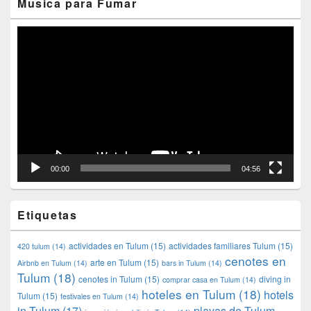
Musica para Fumar
Reproductor
de
vídeo
00:00
04:56
Etiquetas
actividades en Tulum
(15)
actividades familiares Tulum
(15)
420 tulum
(14)
cenotes en
arte en Tulum
(15)
Airbnb en Tulum
(14)
bars in Tulum
(14)
Tulum
(18)
cenotes in Tulum
(15)
diving in
comprar casa en Tulum
(14)
hoteles en Tulum
(18)
hotels
Tulum
(15)
festivales en Tulum
(14)
in Tulum
(17)
playas de Tulum