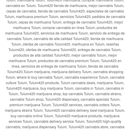
cannabis en Tulum, Tulum420 tienda de marihuana, mejor cannabis Tulum,
cepas de cannabis, tienda de cannabis Tulum420, especiales de cannabis
Tulum, marihuana premium Tulum, servicios Tulum420, pedidos de cannabis
Tulum, cepas de marihuana Tulum, entrega de cannabis Tulum420, mejor
marihuana Tulum, comprar cannabis en línea Tulum, productos de
marihuana Tulum420, servicios de marihuana Tulum, servicio de entrega de
cannabis Tulum, cannabis de alta calidad Tulum420, tienda de marihuana
Tulum, ofertas de cannabis Tulum420, marihuana en Tulum, reseñas
Tulum420, ofertas de marihuana Tulum420, entrega de cannabis Tulum,
productos de alta calidad Tulum420, mejor cannabis Tulum, mejor
marihuana Tulum, productos de cannabis premium Tulum, Tulum420 en
línea, servicios de entrega de marihuana Tulum, tienda de cannabis
Tulum420,Tulum marijuana, marijuana delivery Tulum, cannabis shopping
Tulum, where to buy cannabis Tulum, cannabis experience Tulum, cannabis
culture Tulum, Tulum420 products, Tulum cannabis deals, marijuana Tulum,
Tulum420 marijuana, buy marijuana Tulum, cannabis in Tulum, cannabis in
Tulum, Tulum420 marijuana shop, top cannabis Tulum, cannabis strains,
cannabis Tulum shop, Tulum420 dispensary, cannabis specials Tulum,
premium marijuana Tulum, Tulum420 services, cannabis orders Tulum,
marijuana strains Tulum, Tulum420 cannabis delivery, best marijuana Tulum,
buy cannabis online Tulum, Tulum420 marijuana products, marijuana
services Tulum, cannabis delivery service Tulum, Tulum420 high-quality
cannabis, marijuana dispensary Tulum, Tulum420 cannabis store, cannabis