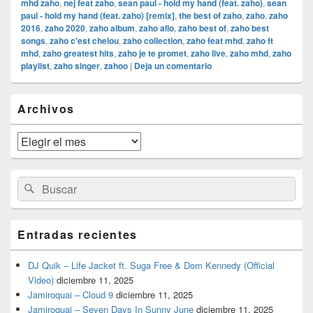
mhd zaho
,
nej feat zaho
,
sean paul - hold my hand (feat. zaho)
,
sean
paul - hold my hand (feat. zaho) [remix]
,
the best of zaho
,
zaho
,
zaho
2016
,
zaho 2020
,
zaho album
,
zaho allo
,
zaho best of
,
zaho best
songs
,
zaho c'est chelou
,
zaho collection
,
zaho feat mhd
,
zaho ft
mhd
,
zaho greatest hits
,
zaho je te promet
,
zaho live
,
zaho mhd
,
zaho
playlist
,
zaho singer
,
zahoo
|
Deja un comentario
El
Archivos
área
de
widget
Archivos
barra
lateral
primaria
Buscar
Buscar
por:
Entradas recientes
DJ Quik – Life Jacket ft. Suga Free & Dom Kennedy (Official
Video)
diciembre 11, 2025
Jamiroquai – Cloud 9
diciembre 11, 2025
Jamiroquai – Seven Days In Sunny June
diciembre 11, 2025