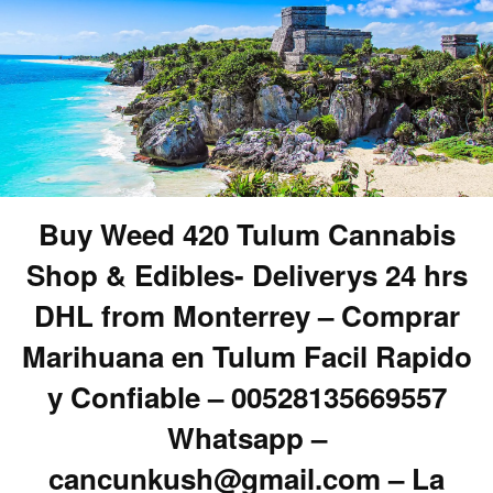
Buy Weed 420 Tulum Cannabis
Shop & Edibles- Deliverys 24 hrs
DHL from Monterrey – Comprar
Marihuana en Tulum Facil Rapido
y Confiable – 00528135669557
Whatsapp –
cancunkush@gmail.com – La