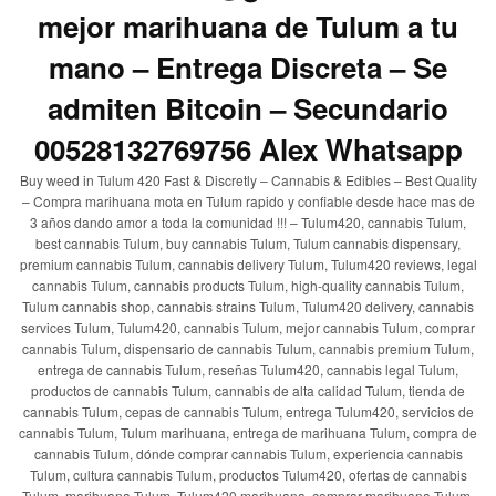
mejor marihuana de Tulum a tu
mano – Entrega Discreta – Se
admiten Bitcoin – Secundario
00528132769756 Alex Whatsapp
Buy weed in Tulum 420 Fast & Discretly – Cannabis & Edibles – Best Quality
– Compra marihuana mota en Tulum rapido y confiable desde hace mas de
3 años dando amor a toda la comunidad !!! – Tulum420, cannabis Tulum,
best cannabis Tulum, buy cannabis Tulum, Tulum cannabis dispensary,
premium cannabis Tulum, cannabis delivery Tulum, Tulum420 reviews, legal
cannabis Tulum, cannabis products Tulum, high-quality cannabis Tulum,
Tulum cannabis shop, cannabis strains Tulum, Tulum420 delivery, cannabis
services Tulum, Tulum420, cannabis Tulum, mejor cannabis Tulum, comprar
cannabis Tulum, dispensario de cannabis Tulum, cannabis premium Tulum,
entrega de cannabis Tulum, reseñas Tulum420, cannabis legal Tulum,
productos de cannabis Tulum, cannabis de alta calidad Tulum, tienda de
cannabis Tulum, cepas de cannabis Tulum, entrega Tulum420, servicios de
cannabis Tulum, Tulum marihuana, entrega de marihuana Tulum, compra de
cannabis Tulum, dónde comprar cannabis Tulum, experiencia cannabis
Tulum, cultura cannabis Tulum, productos Tulum420, ofertas de cannabis
Tulum, marihuana Tulum, Tulum420 marihuana, comprar marihuana Tulum,