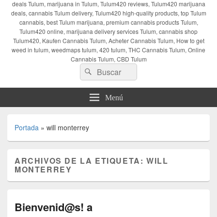
deals Tulum, marijuana in Tulum, Tulum420 reviews, Tulum420 marijuana
deals, cannabis Tulum delivery, Tulum420 high-quality products, top Tulum
cannabis, best Tulum marijuana, premium cannabis products Tulum,
Tulum420 online, marijuana delivery services Tulum, cannabis shop
Tulum420, Kaufen Cannabis Tulum, Acheter Cannabis Tulum, How to get
weed in tulum, weedmaps tulum, 420 tulum, THC Cannabis Tulum, Online
Cannabis Tulum, CBD Tulum
Buscar
Buscar
por:
Menú
Portada
»
will monterrey
ARCHIVOS DE LA ETIQUETA:
WILL
MONTERREY
Bienvenid@s! a