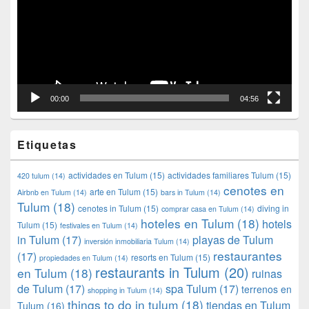
00:00
04:56
Etiquetas
actividades en Tulum
(15)
actividades familiares Tulum
(15)
420 tulum
(14)
cenotes en
arte en Tulum
(15)
Airbnb en Tulum
(14)
bars in Tulum
(14)
Tulum
(18)
cenotes in Tulum
(15)
diving in
comprar casa en Tulum
(14)
hoteles en Tulum
(18)
hotels
Tulum
(15)
festivales en Tulum
(14)
in Tulum
(17)
playas de Tulum
inversión inmobiliaria Tulum
(14)
restaurantes
(17)
resorts en Tulum
(15)
propiedades en Tulum
(14)
restaurants in Tulum
(20)
en Tulum
(18)
ruinas
de Tulum
(17)
spa Tulum
(17)
terrenos en
shopping in Tulum
(14)
things to do in tulum
(18)
tiendas en Tulum
Tulum
(16)