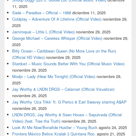
11, 2025
Sade – Paradise – Official – 1988
diciembre 11, 2025
Coldplay – Adventure Of A Lifetime (Official Video)
noviembre 29,
2025
Jamiroquai – Little L (Official Video)
noviembre 29, 2025
George Michael – Careless Whisper (Official Video)
noviembre 29,
2025
Billy Ocean – Caribbean Queen (No More Love on the Run)
(Official HD Video)
noviembre 29, 2025
Stardust – Music Sounds Better With You (Official Music Video)
noviembre 29, 2025
Modjo – Lady (Hear Me Tonight) (Official Video)
noviembre 29,
2025
Jay Worthy & LNDN DRGS – Calamari (Official Visualizer)
noviembre 26, 2025
Jay Worthy ‘Uza Trikk’ ft. G Perico & Earl Swavey starring A$AP
noviembre 26, 2025
LNDN DRGS, Jay Worthy & Sean House – Sepulveda (Official
Video) (feat. Trae tha Truth)
noviembre 26, 2025
Look At Me Now/Bonafide Hustler – Young Buck
agosto 24, 2025
Frontera México Belice Xcalak || Quintana Roo.
agosto 21, 2025