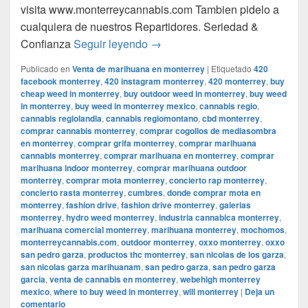
visita www.monterreycannabis.com Tambien pidelo a
cualquiera de nuestros Repartidores. Seriedad &
Bienvenid@s! a Monterreycanna
Confianza
Seguir leyendo
→
Publicado en
Venta de marihuana en monterrey
|
Etiquetado
420
facebook monterrey
,
420 instagram monterrey
,
420 monterrey
,
buy
cheap weed in monterrey
,
buy outdoor weed in monterrey
,
buy weed
in monterrey
,
buy weed in monterrey mexico
,
cannabis regio
,
cannabis regiolandia
,
cannabis regiomontano
,
cbd monterrey
,
comprar cannabis monterrey
,
comprar cogollos de mediasombra
en monterrey
,
comprar grifa monterrey
,
comprar marihuana
cannabis monterrey
,
comprar marihuana en monterrey
,
comprar
marihuana indoor monterrey
,
comprar marihuana outdoor
monterrey
,
comprar mota monterrey
,
concierto rap monterrey
,
concierto rasta monterrey
,
cumbres
,
donde comprar mota en
monterrey
,
fashion drive
,
fashion drive monterrey
,
galerias
monterrey
,
hydro weed monterrey
,
industria cannabica monterrey
,
marihuana comercial monterrey
,
marihuana monterrey
,
mochomos
,
monterreycannabis.com
,
outdoor monterrey
,
oxxo monterrey
,
oxxo
san pedro garza
,
productos thc monterrey
,
san nicolas de los garza
,
san nicolas garza marihuanam
,
san pedro garza
,
san pedro garza
garcia
,
venta de cannabis en monterrey
,
webehigh monterrey
mexico
,
where to buy weed in monterrey
,
will monterrey
|
Deja un
comentario