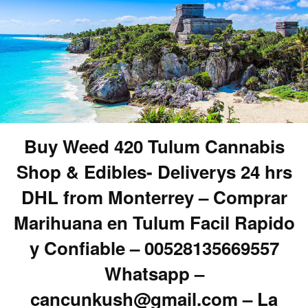
Buy Weed 420 Tulum Cannabis
Shop & Edibles- Deliverys 24 hrs
DHL from Monterrey – Comprar
Marihuana en Tulum Facil Rapido
y Confiable – 00528135669557
Whatsapp –
cancunkush@gmail.com – La