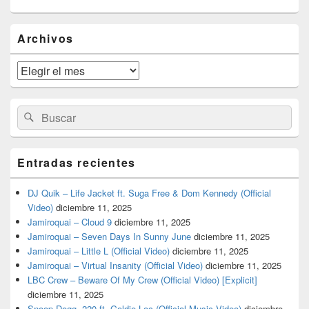
El
Archivos
área
de
widget
Archivos
barra
lateral
primaria
Buscar
Buscar
por:
Entradas recientes
DJ Quik – Life Jacket ft. Suga Free & Dom Kennedy (Official
Video)
diciembre 11, 2025
Jamiroquai – Cloud 9
diciembre 11, 2025
Jamiroquai – Seven Days In Sunny June
diciembre 11, 2025
Jamiroquai – Little L (Official Video)
diciembre 11, 2025
Jamiroquai – Virtual Insanity (Official Video)
diciembre 11, 2025
LBC Crew – Beware Of My Crew (Official Video) [Explicit]
diciembre 11, 2025
Snoop Dogg- 220 ft. Goldie Loc (Official Music Video)
diciembre