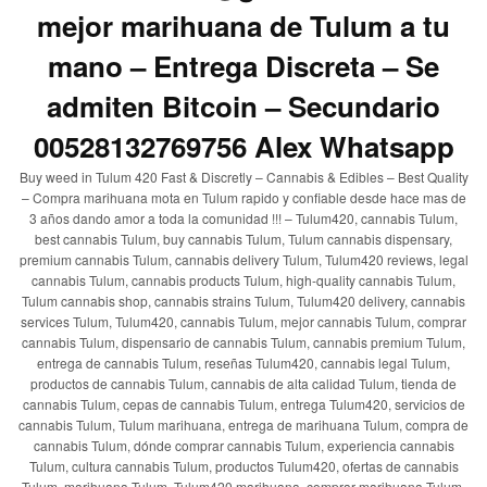
mejor marihuana de Tulum a tu
mano – Entrega Discreta – Se
admiten Bitcoin – Secundario
00528132769756 Alex Whatsapp
Buy weed in Tulum 420 Fast & Discretly – Cannabis & Edibles – Best Quality
– Compra marihuana mota en Tulum rapido y confiable desde hace mas de
3 años dando amor a toda la comunidad !!! – Tulum420, cannabis Tulum,
best cannabis Tulum, buy cannabis Tulum, Tulum cannabis dispensary,
premium cannabis Tulum, cannabis delivery Tulum, Tulum420 reviews, legal
cannabis Tulum, cannabis products Tulum, high-quality cannabis Tulum,
Tulum cannabis shop, cannabis strains Tulum, Tulum420 delivery, cannabis
services Tulum, Tulum420, cannabis Tulum, mejor cannabis Tulum, comprar
cannabis Tulum, dispensario de cannabis Tulum, cannabis premium Tulum,
entrega de cannabis Tulum, reseñas Tulum420, cannabis legal Tulum,
productos de cannabis Tulum, cannabis de alta calidad Tulum, tienda de
cannabis Tulum, cepas de cannabis Tulum, entrega Tulum420, servicios de
cannabis Tulum, Tulum marihuana, entrega de marihuana Tulum, compra de
cannabis Tulum, dónde comprar cannabis Tulum, experiencia cannabis
Tulum, cultura cannabis Tulum, productos Tulum420, ofertas de cannabis
Tulum, marihuana Tulum, Tulum420 marihuana, comprar marihuana Tulum,