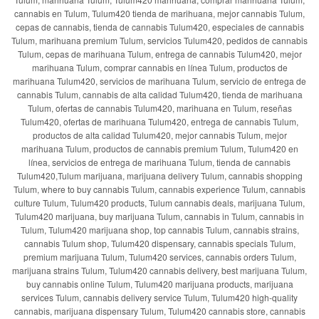
cannabis en Tulum, Tulum420 tienda de marihuana, mejor cannabis Tulum,
cepas de cannabis, tienda de cannabis Tulum420, especiales de cannabis
Tulum, marihuana premium Tulum, servicios Tulum420, pedidos de cannabis
Tulum, cepas de marihuana Tulum, entrega de cannabis Tulum420, mejor
marihuana Tulum, comprar cannabis en línea Tulum, productos de
marihuana Tulum420, servicios de marihuana Tulum, servicio de entrega de
cannabis Tulum, cannabis de alta calidad Tulum420, tienda de marihuana
Tulum, ofertas de cannabis Tulum420, marihuana en Tulum, reseñas
Tulum420, ofertas de marihuana Tulum420, entrega de cannabis Tulum,
productos de alta calidad Tulum420, mejor cannabis Tulum, mejor
marihuana Tulum, productos de cannabis premium Tulum, Tulum420 en
línea, servicios de entrega de marihuana Tulum, tienda de cannabis
Tulum420,Tulum marijuana, marijuana delivery Tulum, cannabis shopping
Tulum, where to buy cannabis Tulum, cannabis experience Tulum, cannabis
culture Tulum, Tulum420 products, Tulum cannabis deals, marijuana Tulum,
Tulum420 marijuana, buy marijuana Tulum, cannabis in Tulum, cannabis in
Tulum, Tulum420 marijuana shop, top cannabis Tulum, cannabis strains,
cannabis Tulum shop, Tulum420 dispensary, cannabis specials Tulum,
premium marijuana Tulum, Tulum420 services, cannabis orders Tulum,
marijuana strains Tulum, Tulum420 cannabis delivery, best marijuana Tulum,
buy cannabis online Tulum, Tulum420 marijuana products, marijuana
services Tulum, cannabis delivery service Tulum, Tulum420 high-quality
cannabis, marijuana dispensary Tulum, Tulum420 cannabis store, cannabis