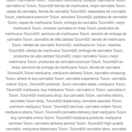
cannabis en Tulum, Tulum420 tienda de marihuana, mejor cannabis Tulum,
cepas de cannabis, tienda de cannabis Tulum420, especiales de cannabis
Tulum, marihuana premium Tulum, servicios Tulum420, pedidos de cannabis
Tulum, cepas de marihuana Tulum, entrega de cannabis Tulum420, mejor
marihuana Tulum, comprar cannabis en línea Tulum, productos de
marihuana Tulum420, servicios de marihuana Tulum, servicio de entrega de
cannabis Tulum, cannabis de alta calidad Tulum420, tienda de marihuana
Tulum, ofertas de cannabis Tulum420, marihuana en Tulum, reseñas
Tulum420, ofertas de marihuana Tulum420, entrega de cannabis Tulum,
productos de alta calidad Tulum420, mejor cannabis Tulum, mejor
marihuana Tulum, productos de cannabis premium Tulum, Tulum420 en
línea, servicios de entrega de marihuana Tulum, tienda de cannabis
Tulum420,Tulum marijuana, marijuana delivery Tulum, cannabis shopping
Tulum, where to buy cannabis Tulum, cannabis experience Tulum, cannabis
culture Tulum, Tulum420 products, Tulum cannabis deals, marijuana Tulum,
Tulum420 marijuana, buy marijuana Tulum, cannabis in Tulum, cannabis in
Tulum, Tulum420 marijuana shop, top cannabis Tulum, cannabis strains,
cannabis Tulum shop, Tulum420 dispensary, cannabis specials Tulum,
premium marijuana Tulum, Tulum420 services, cannabis orders Tulum,
marijuana strains Tulum, Tulum420 cannabis delivery, best marijuana Tulum,
buy cannabis online Tulum, Tulum420 marijuana products, marijuana
services Tulum, cannabis delivery service Tulum, Tulum420 high-quality
cannabis, marijuana dispensary Tulum, Tulum420 cannabis store, cannabis