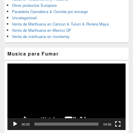
Otros productos Europeos
Panaderia Cannabica & Comida por encargo
Uncategorized
Venta de Marihuana en Cancun & Tulum & Riviera Maya
Venta de Marihuana en Mexico DF
Venta de marihuana en monterrey
Musica para Fumar
Reproductor
de
vídeo
00:00
04:56