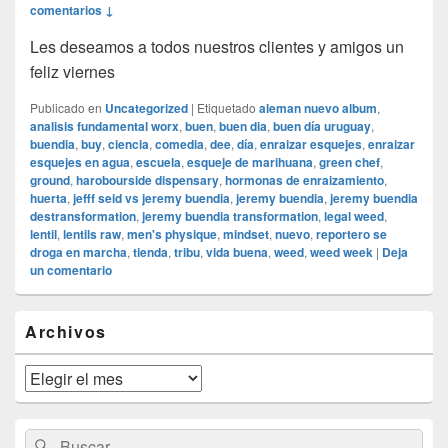
comentarios ↓
Les deseamos a todos nuestros clientes y amigos un
feliz viernes
Publicado en
Uncategorized
|
Etiquetado
aleman nuevo album
,
analisis fundamental worx
,
buen
,
buen dia
,
buen día uruguay
,
buendia
,
buy
,
ciencia
,
comedia
,
dee
,
día
,
enraizar esquejes
,
enraizar
esquejes en agua
,
escuela
,
esqueje de marihuana
,
green chef
,
ground
,
harobourside dispensary
,
hormonas de enraizamiento
,
huerta
,
jefff seid vs jeremy buendia
,
jeremy buendia
,
jeremy buendia
destransformation
,
jeremy buendia transformation
,
legal weed
,
lentil
,
lentils raw
,
men's physique
,
mindset
,
nuevo
,
reportero se
droga en marcha
,
tienda
,
tribu
,
vida buena
,
weed
,
weed week
|
Deja
un comentario
El
Archivos
área
de
widget
Archivos
barra
lateral
primaria
Buscar
Buscar