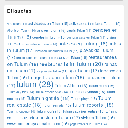
Etiquetas
actividades en Tulum
(15)
actividades familiares Tulum
(15)
420 tulum
(14)
cenotes en
arte en Tulum
(15)
Airbnb en Tulum
(14)
bars in Tulum
(14)
Tulum
(18)
cenotes in Tulum
(15)
diving in
comprar casa en Tulum
(14)
hoteles en Tulum
(18)
hotels
Tulum
(15)
festivales en Tulum
(14)
in Tulum
(17)
playas de Tulum
inversión inmobiliaria Tulum
(14)
restaurantes
(17)
resorts en Tulum
(15)
propiedades en Tulum
(14)
restaurants in Tulum
(20)
en Tulum
(18)
ruinas
de Tulum
(17)
spa Tulum
(17)
terrenos en
shopping in Tulum
(14)
things to do in tulum
(18)
tiendas en Tulum
Tulum
(16)
tulum
(28)
(17)
Tulum Airbnb
(16)
Tulum clubs
(15)
Tulum honeymoon
(15)
tulum
Tulum day trips
(14)
Tulum experiencias
(14)
Tulum nightlife
(18)
Tulum
mexico
(15)
Tulum playa
(15)
real estate
(18)
Tulum resorts
(18)
Tulum rentals
(15)
Tulum tours
(15)
Tulum vacation rentals
(15)
turismo
Tulum shopping
(14)
vida nocturna Tulum
(17)
vivir en Tulum
(16)
en Tulum
(15)
www.monterreycannabis.com
(16)
yoga retreats in Tulum
(14)