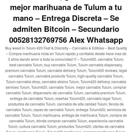
mejor marihuana de Tulum a tu
mano – Entrega Discreta – Se
admiten Bitcoin – Secundario
00528132769756 Alex Whatsapp
Buy weed in Tulum 420 Fast & Discretly – Cannabis & Edibles – Best Quality
– Compra marihuana mota en Tulum rapido y confiable desde hace mas de
3 años dando amor a toda la comunidad !!! – Tulum420, cannabis Tulum,
best cannabis Tulum, buy cannabis Tulum, Tulum cannabis dispensary,
premium cannabis Tulum, cannabis delivery Tulum, Tulum420 reviews, legal
cannabis Tulum, cannabis products Tulum, high-quality cannabis Tulum,
Tulum cannabis shop, cannabis strains Tulum, Tulum420 delivery, cannabis
services Tulum, Tulum420, cannabis Tulum, mejor cannabis Tulum, comprar
cannabis Tulum, dispensario de cannabis Tulum, cannabis premium Tulum,
entrega de cannabis Tulum, reseñas Tulum420, cannabis legal Tulum,
productos de cannabis Tulum, cannabis de alta calidad Tulum, tienda de
cannabis Tulum, cepas de cannabis Tulum, entrega Tulum420, servicios de
cannabis Tulum, Tulum marihuana, entrega de marihuana Tulum, compra de
cannabis Tulum, dónde comprar cannabis Tulum, experiencia cannabis
Tulum, cultura cannabis Tulum, productos Tulum420, ofertas de cannabis
Tulum, marihuana Tulum, Tulum420 marihuana, comprar marihuana Tulum,