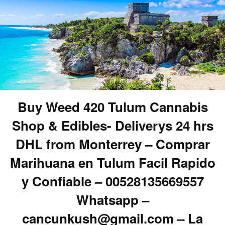
Buy Weed 420 Tulum Cannabis
Shop & Edibles- Deliverys 24 hrs
DHL from Monterrey – Comprar
Marihuana en Tulum Facil Rapido
y Confiable – 00528135669557
Whatsapp –
cancunkush@gmail.com – La