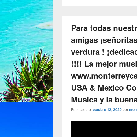
Para todas nuestr
amigas ¡señorita
verdura ! ¡dedic
!!!! La mejor musi
www.monterreyca
USA & Mexico Con
Musica y la buena
Publicado el
octubre 12, 2020
por
mon