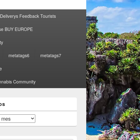
por:
Deliverys Feedback Tourists
ise BUY EUROPE
ty
metatags6
metatags7
e
nabis Community
os