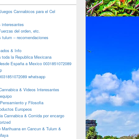
Juegos Cannabicos para el Cel
s interesantes
uerzas del orden, etc.
s tulum – recomendaciones
ados & Info
a toda la Republica Mexicana
desde España a Mexico 0031851072089
p
0031851072089 whatsapp
Cannabica & Videos Interesantes
 equipo
Pensamiento y Filosofia
roductos Europeos
ia Cannabica & Comida por encargo
orized
e Marihuana en Cancun & Tulum &
 Maya