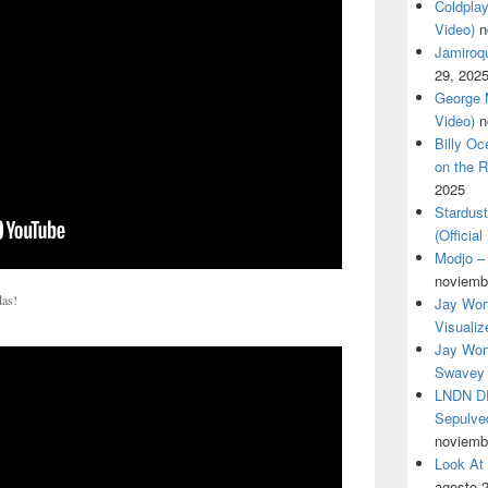
Coldplay
Video)
n
Jamiroqua
29, 202
George M
Video)
n
Billy O
on the R
2025
Stardus
(Officia
Modjo – 
noviemb
das!
Jay Wor
Visualiz
Jay Wort
Swavey 
LNDN DR
Sepulved
noviemb
Look At
agosto 