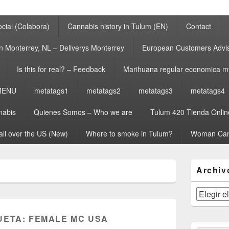
cial (Colabora)
Cannabis history in Tulum (EN)
Contact
n Monterrey, NL – Deliverys Monterrey
European Customers Adv
Is this for real? – Feedback
Marihuana regular economica m
MENU
metatags1
metatags2
metatags3
metatags4
nabis
Quienes Somos – Who we are
Tulum 420 Tienda Onlin
all over the US (New)
Where to smoke in Tulum?
Woman Can
El
Archiv
área
de
widget
Archivos
barra
lateral
UETA:
FEMALE MC USA
primaria