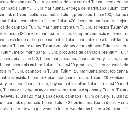
ctos de cannabis Tulum, cannabis de alta calidad Tulum, tienda de c
de cannabis Tulum, Tulum marihuana, entrega de marihuana Tulum, co
cannabis Tulum, cultura cannabis Tulum, productos Tulum420, ofertas
na Tulum, cannabis en Tulum, Tulum420 tienda de marihuana, mejor 
les de cannabis Tulum, marihuana premium Tulum, servicios Tulum420
abis Tulum420, mejor marihuana Tulum, comprar cannabis en línea Tu
m, servicio de entrega de cannabis Tulum, cannabis de alta calidad 
ana en Tulum, reseñas Tulum420, ofertas de marihuana Tulum420, en
s Tulum, mejor marihuana Tulum, productos de cannabis premium Tulum
e cannabis Tulum420,Tulum marijuana, marijuana delivery Tulum, cann
Tulum, cannabis culture Tulum, Tulum420 products, Tulum cannabis d
bis in Tulum, cannabis in Tulum, Tulum420 marijuana shop, top cannab
nabis specials Tulum, premium marijuana Tulum, Tulum420 services, 
very, best marijuana Tulum, buy cannabis online Tulum, Tulum420 mari
m, Tulum420 high-quality cannabis, marijuana dispensary Tulum, Tulum
eviews, Tulum420 marijuana deals, cannabis Tulum delivery, Tulum420 
ium cannabis products Tulum, Tulum420 online, marijuana delivery se
abis Tulum, How to get weed in tulum, weedmaps tulum, 420 tulum, 