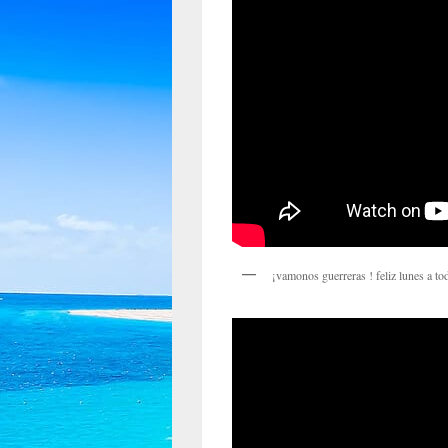
¡vamonos guerreras ! feliz lunes a to