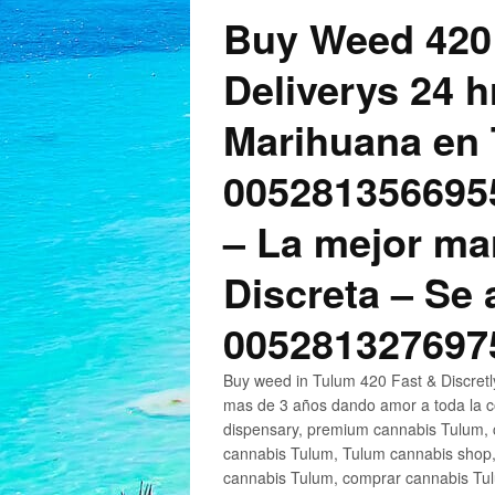
Buy Weed 420
Deliverys 24 
Marihuana en 
005281356695
– La mejor ma
Discreta – Se
005281327697
Buy weed in Tulum 420 Fast & Discret
mas de 3 años dando amor a toda la c
dispensary, premium cannabis Tulum, c
cannabis Tulum, Tulum cannabis shop,
cannabis Tulum, comprar cannabis Tul