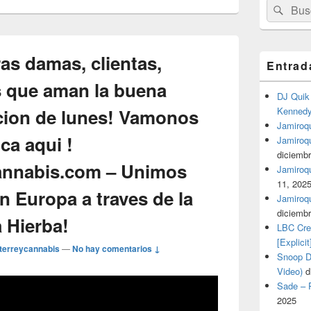
Buscar
Busc
por:
as damas, clientas,
Entrad
s que aman la buena
DJ Quik 
acion de lunes! Vamonos
Kennedy 
Jamiroqu
ca aqui !
Jamiroq
diciembr
nnabis.com – Unimos
Jamiroqua
11, 202
 Europa a traves de la
Jamiroqu
diciembr
 Hierba!
LBC Cre
[Explicit
terreycannabis
—
No hay comentarios ↓
Snoop Do
Video)
d
Sade – P
2025