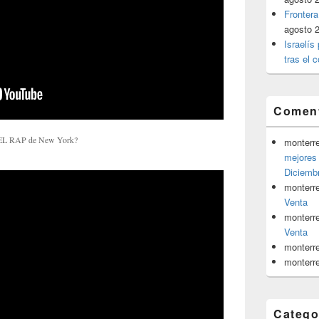
Frontera
agosto 
Israelís
tras el c
Coment
DEL RAP de New York?
monterr
mejores 
Diciemb
monterr
Venta
monterr
Venta
monterr
monterr
Catego