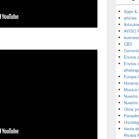
Apps & 
articles
Articulo
AVISO F
busines
CBD
Comunic
Envios 
Envios 
whatsap
Europa 
Horarios
Musica 
Nuestro
Nuestro 
Otros p
Panader
Uncateg
Venta d
Riviera