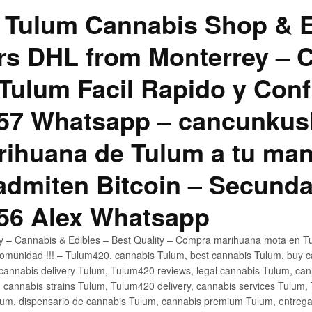
 Tulum Cannabis Shop & E
hrs DHL from Monterrey –
Tulum Facil Rapido y Conf
57 Whatsapp – cancunku
rihuana de Tulum a tu man
 admiten Bitcoin – Secunda
56 Alex Whatsapp
ly – Cannabis & Edibles – Best Quality – Compra marihuana mota en Tu
omunidad !!! – Tulum420, cannabis Tulum, best cannabis Tulum, buy 
annabis delivery Tulum, Tulum420 reviews, legal cannabis Tulum, cann
 cannabis strains Tulum, Tulum420 delivery, cannabis services Tulum,
um, dispensario de cannabis Tulum, cannabis premium Tulum, entreg