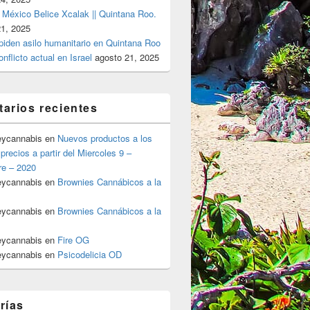
 México Belice Xcalak || Quintana Roo.
21, 2025
 piden asilo humanitario en Quintana Roo
onflicto actual en Israel
agosto 21, 2025
arios recientes
eycannabis
en
Nuevos productos a los
precios a partir del Miercoles 9 –
re – 2020
eycannabis
en
Brownies Cannábicos a la
eycannabis
en
Brownies Cannábicos a la
eycannabis
en
Fire OG
eycannabis
en
Psicodelicia OD
rías