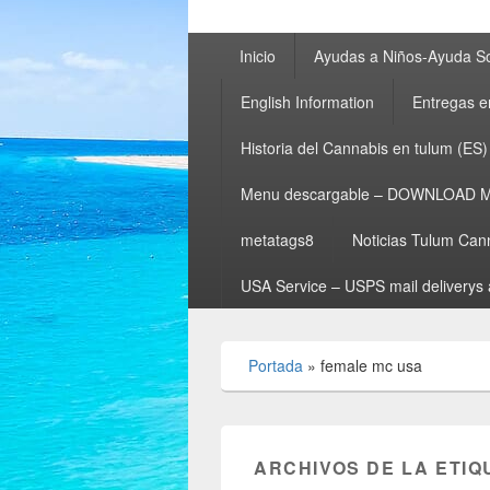
Menú
Inicio
Ayudas a Niños-Ayuda So
principal
English Information
Entregas e
Historia del Cannabis en tulum (ES)
Menu descargable – DOWNLOAD 
metatags8
Noticias Tulum Can
USA Service – USPS mail deliverys 
Portada
»
female mc usa
ARCHIVOS DE LA ETIQ