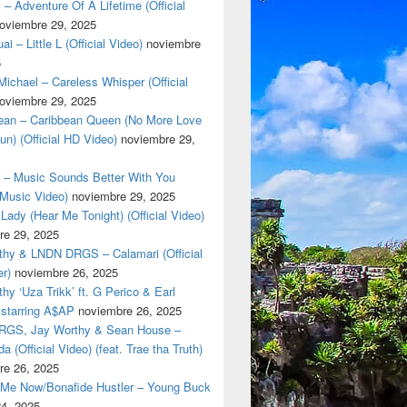
 – Adventure Of A Lifetime (Official
oviembre 29, 2025
i – Little L (Official Video)
noviembre
5
ichael – Careless Whisper (Official
oviembre 29, 2025
cean – Caribbean Queen (No More Love
un) (Official HD Video)
noviembre 29,
t – Music Sounds Better With You
l Music Video)
noviembre 29, 2025
Lady (Hear Me Tonight) (Official Video)
re 29, 2025
thy & LNDN DRGS – Calamari (Official
er)
noviembre 26, 2025
hy ‘Uza Trikk’ ft. G Perico & Earl
starring A$AP
noviembre 26, 2025
GS, Jay Worthy & Sean House –
a (Official Video) (feat. Trae tha Truth)
re 26, 2025
 Me Now/Bonafide Hustler – Young Buck
24, 2025