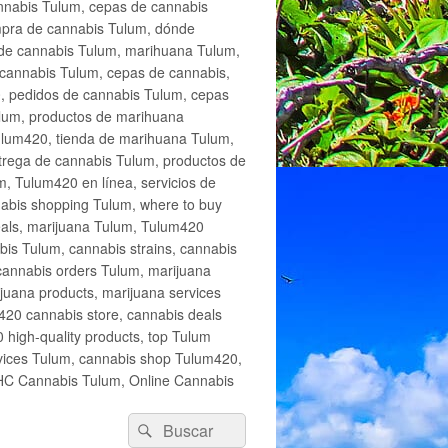
annabis Tulum, cepas de cannabis
mpra de cannabis Tulum, dónde
 de cannabis Tulum, marihuana Tulum,
cannabis Tulum, cepas de cannabis,
, pedidos de cannabis Tulum, cepas
lum, productos de marihuana
Tulum420, tienda de marihuana Tulum,
trega de cannabis Tulum, productos de
, Tulum420 en línea, servicios de
abis shopping Tulum, where to buy
eals, marijuana Tulum, Tulum420
is Tulum, cannabis strains, cannabis
cannabis orders Tulum, marijuana
juana products, marijuana services
420 cannabis store, cannabis deals
high-quality products, top Tulum
rvices Tulum, cannabis shop Tulum420,
THC Cannabis Tulum, Online Cannabis
Buscar
Buscar