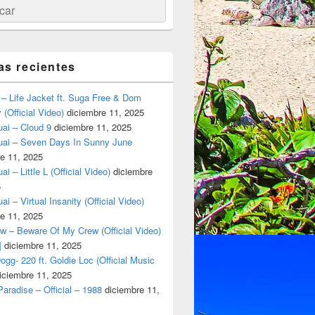
ar
as recientes
– Life Jacket ft. Suga Free & Dom
(Official Video)
diciembre 11, 2025
ai – Cloud 9
diciembre 11, 2025
uai – Seven Days In Sunny June
e 11, 2025
i – Little L (Official Video)
diciembre
5
ai – Virtual Insanity (Official Video)
e 11, 2025
w – Beware Of My Crew (Official Video)
]
diciembre 11, 2025
gg- 220 ft. Goldie Loc (Official Music
iciembre 11, 2025
aradise – Official – 1988
diciembre 11,