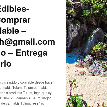
dibles-
 Comprar
iable –
sh@gmail.com
o – Entrega
rio
lum rapido y confiable desde hace
cannabis Tulum, Tulum cannabis
abis products Tulum, high-quality
 Tulum420, cannabis Tulum, mejor
a de cannabis Tulum, reseñas