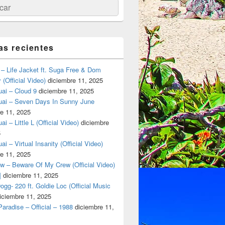
ar
as recientes
– Life Jacket ft. Suga Free & Dom
(Official Video)
diciembre 11, 2025
ai – Cloud 9
diciembre 11, 2025
uai – Seven Days In Sunny June
e 11, 2025
i – Little L (Official Video)
diciembre
5
ai – Virtual Insanity (Official Video)
e 11, 2025
w – Beware Of My Crew (Official Video)
]
diciembre 11, 2025
gg- 220 ft. Goldie Loc (Official Music
iciembre 11, 2025
aradise – Official – 1988
diciembre 11,