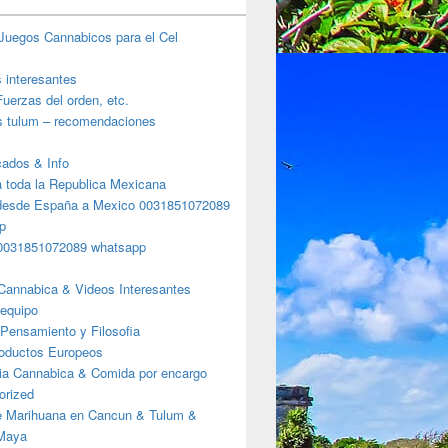
Juegos Cannabicos para el Cel
s interesantes
uerzas del orden, etc.
s tulum – recomendaciones
ados & Info
a toda la Republica Mexicana
desde España a Mexico 0031851072089
p
0031851072089 whatsapp
Cannabica & Videos Interesantes
 equipo
Pensamiento y Filosofia
roductos Europeos
ia Cannabica & Comida por encargo
orized
e Marihuana en Cancun & Tulum &
 Maya