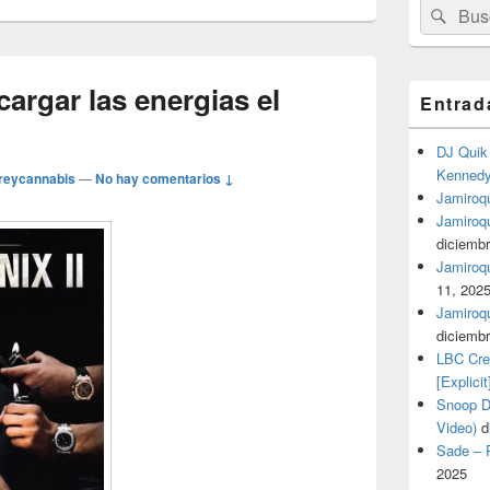
Buscar
Busc
por:
argar las energias el
Entrad
DJ Quik 
Kennedy 
reycannabis
—
No hay comentarios ↓
Jamiroqu
Jamiroq
diciembr
Jamiroqua
11, 202
Jamiroqu
diciembr
LBC Cre
[Explicit
Snoop Do
Video)
d
Sade – P
2025