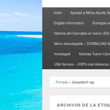
Menú
Inicio
Ayudas a Niños-Ayuda So
principal
English Information
Entregas e
Historia del Cannabis en tulum (ES)
Menu descargable – DOWNLOAD 
metatags8
Noticias Tulum Can
USA Service – USPS mail deliverys 
Portada
»
dusseldorf rap
ARCHIVOS DE LA ETIQ