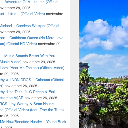
 – Adventure Of A Lifetime (Official
oviembre 29, 2025
i – Little L (Official Video)
noviembre
5
ichael – Careless Whisper (Official
oviembre 29, 2025
cean – Caribbean Queen (No More Love
un) (Official HD Video)
noviembre 29,
t – Music Sounds Better With You
l Music Video)
noviembre 29, 2025
Lady (Hear Me Tonight) (Official Video)
re 29, 2025
thy & LNDN DRGS – Calamari (Official
er)
noviembre 26, 2025
hy ‘Uza Trikk’ ft. G Perico & Earl
starring A$AP
noviembre 26, 2025
GS, Jay Worthy & Sean House –
a (Official Video) (feat. Trae tha Truth)
re 26, 2025
 Me Now/Bonafide Hustler – Young Buck
24, 2025