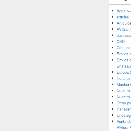
Apps & 
articles
Articulo
AVISO F
busines
CBD
Comunic
Envios 
Envios 
whatsap
Europa 
Horarios
Musica 
Nuestro
Nuestro 
Otros p
Panader
Uncateg
Venta d
Riviera