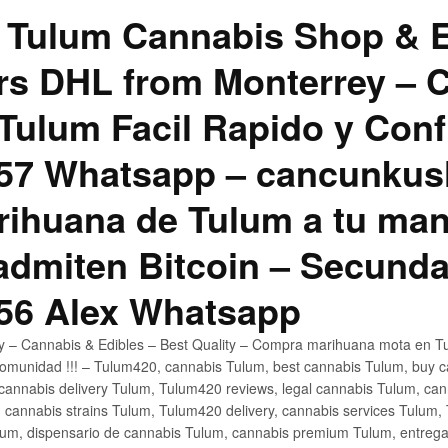
 Tulum Cannabis Shop & E
hrs DHL from Monterrey –
Tulum Facil Rapido y Conf
57 Whatsapp – cancunku
rihuana de Tulum a tu man
 admiten Bitcoin – Secunda
56 Alex Whatsapp
ly – Cannabis & Edibles – Best Quality – Compra marihuana mota en Tu
omunidad !!! – Tulum420, cannabis Tulum, best cannabis Tulum, buy 
annabis delivery Tulum, Tulum420 reviews, legal cannabis Tulum, cann
 cannabis strains Tulum, Tulum420 delivery, cannabis services Tulum,
um, dispensario de cannabis Tulum, cannabis premium Tulum, entreg