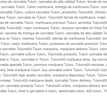
ctos de cannabis Tulum, cannabis de alta calidad Tulum, tienda de c
de cannabis Tulum, Tulum marihuana, entrega de marihuana Tulum, co
cannabis Tulum, cultura cannabis Tulum, productos Tulum420, ofertas
na Tulum, cannabis en Tulum, Tulum420 tienda de marihuana, mejor 
les de cannabis Tulum, marihuana premium Tulum, servicios Tulum420
abis Tulum420, mejor marihuana Tulum, comprar cannabis en línea Tu
m, servicio de entrega de cannabis Tulum, cannabis de alta calidad 
ana en Tulum, reseñas Tulum420, ofertas de marihuana Tulum420, en
s Tulum, mejor marihuana Tulum, productos de cannabis premium Tulum
e cannabis Tulum420,Tulum marijuana, marijuana delivery Tulum, cann
Tulum, cannabis culture Tulum, Tulum420 products, Tulum cannabis d
bis in Tulum, cannabis in Tulum, Tulum420 marijuana shop, top cannab
nabis specials Tulum, premium marijuana Tulum, Tulum420 services, 
very, best marijuana Tulum, buy cannabis online Tulum, Tulum420 mari
m, Tulum420 high-quality cannabis, marijuana dispensary Tulum, Tulum
eviews, Tulum420 marijuana deals, cannabis Tulum delivery, Tulum420 
ium cannabis products Tulum, Tulum420 online, marijuana delivery se
abis Tulum, How to get weed in tulum, weedmaps tulum, 420 tulum, 