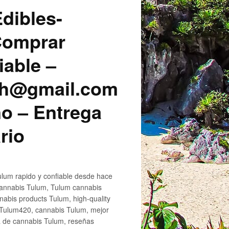
dibles-
 Comprar
iable –
sh@gmail.com
o – Entrega
rio
lum rapido y confiable desde hace
cannabis Tulum, Tulum cannabis
abis products Tulum, high-quality
 Tulum420, cannabis Tulum, mejor
a de cannabis Tulum, reseñas