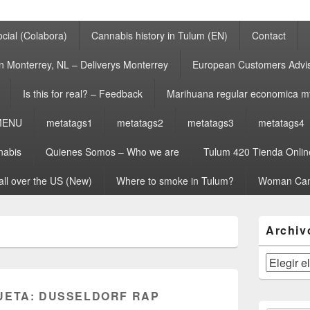
cial (Colabora)
Cannabis history in Tulum (EN)
Contact
n Monterrey, NL – Deliverys Monterrey
European Customers Adv
Is this for real? – Feedback
Marihuana regular economica m
MENU
metatags1
metatags2
metatags3
metatags4
nabis
Quienes Somos – Who we are
Tulum 420 Tienda Onlin
all over the US (New)
Where to smoke in Tulum?
Woman Can
El
Archiv
área
de
widget
Archivos
barra
lateral
UETA:
DUSSELDORF RAP
primaria