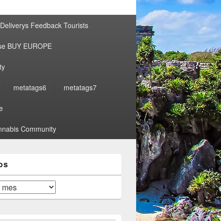
por:
Deliverys Feedback Tourists
ise BUY EUROPE
ty
metatags6
metatags7
e
nabis Community
os