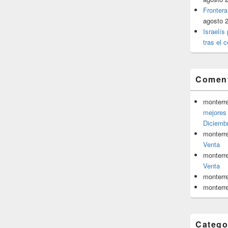
Frontera
agosto 
Israelís
tras el c
Coment
monterr
mejores 
Diciemb
monterr
Venta
monterr
Venta
monterr
monterr
Catego