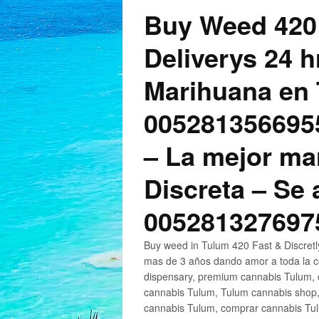
Buy Weed 420
Deliverys 24 
Marihuana en 
005281356695
– La mejor ma
Discreta – Se
005281327697
Buy weed in Tulum 420 Fast & Discret
mas de 3 años dando amor a toda la c
dispensary, premium cannabis Tulum, c
cannabis Tulum, Tulum cannabis shop,
cannabis Tulum, comprar cannabis Tul