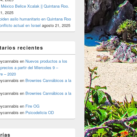
 México Belice Xcalak || Quintana Roo.
21, 2025
 piden asilo humanitario en Quintana Roo
onflicto actual en Israel
agosto 21, 2025
arios recientes
eycannabis
en
Nuevos productos a los
precios a partir del Miercoles 9 –
re – 2020
eycannabis
en
Brownies Cannábicos a la
eycannabis
en
Brownies Cannábicos a la
eycannabis
en
Fire OG
eycannabis
en
Psicodelicia OD
rías