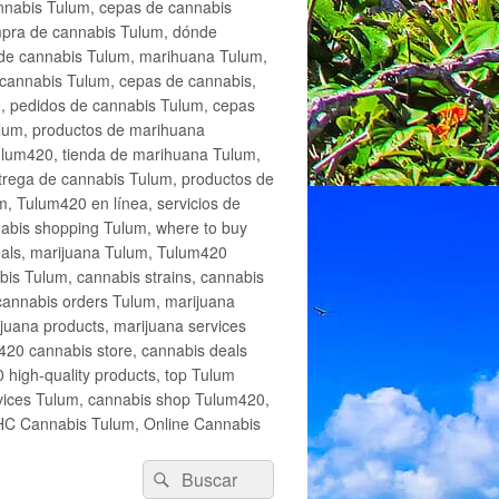
annabis Tulum, cepas de cannabis
mpra de cannabis Tulum, dónde
 de cannabis Tulum, marihuana Tulum,
cannabis Tulum, cepas de cannabis,
, pedidos de cannabis Tulum, cepas
lum, productos de marihuana
Tulum420, tienda de marihuana Tulum,
trega de cannabis Tulum, productos de
, Tulum420 en línea, servicios de
abis shopping Tulum, where to buy
eals, marijuana Tulum, Tulum420
is Tulum, cannabis strains, cannabis
cannabis orders Tulum, marijuana
juana products, marijuana services
420 cannabis store, cannabis deals
high-quality products, top Tulum
rvices Tulum, cannabis shop Tulum420,
THC Cannabis Tulum, Online Cannabis
Buscar
Buscar