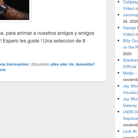
Coldplay
Video)
n
Jamiroqua
29, 202
George M
a, para animar a nuestros amigos y amigos
Video)
n
! Espero les guste ! Una seleccion de 8
Billy O
on the R
2025
Stardus
eos Interesantes
|
Etiquetado
alles oder nix
,
dusseldorf
(Officia
rio
Modjo – 
noviemb
Jay Wor
Visualiz
Jay Wort
Swavey 
LNDN DR
Sepulved
noviemb
Look At
agosto 