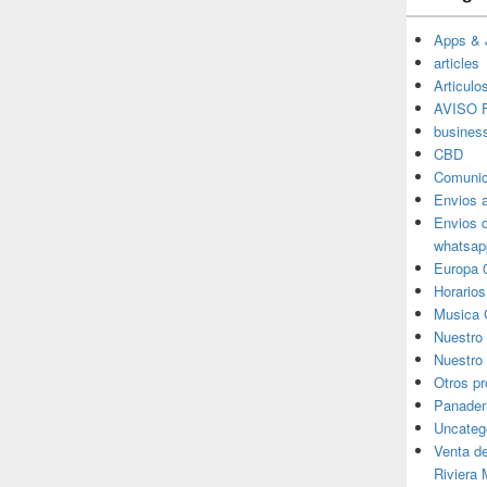
Apps & 
articles
Articulo
AVISO F
busines
CBD
Comunic
Envios 
Envios 
whatsap
Europa 
Horarios
Musica 
Nuestro
Nuestro 
Otros p
Panader
Uncateg
Venta d
Riviera