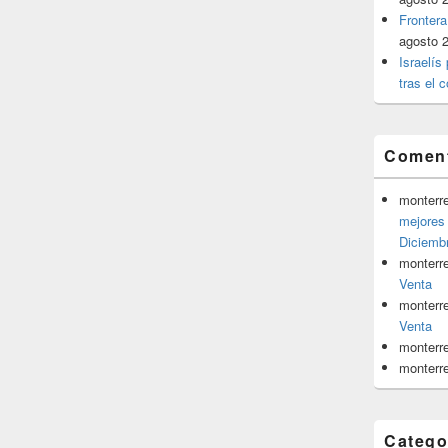
Frontera
agosto 
Israelís
tras el c
Coment
monterr
mejores 
Diciemb
monterr
Venta
monterr
Venta
monterr
monterr
Catego