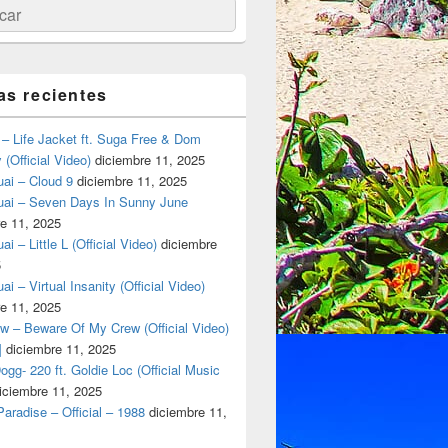
ar
as recientes
– Life Jacket ft. Suga Free & Dom
(Official Video)
diciembre 11, 2025
ai – Cloud 9
diciembre 11, 2025
uai – Seven Days In Sunny June
e 11, 2025
i – Little L (Official Video)
diciembre
5
ai – Virtual Insanity (Official Video)
del Cannabis en Tulum
e 11, 2025
w – Beware Of My Crew (Official Video)
]
diciembre 11, 2025
gg- 220 ft. Goldie Loc (Official Music
iciembre 11, 2025
aradise – Official – 1988
diciembre 11,