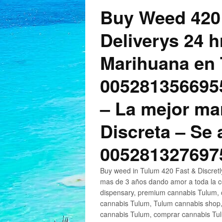
Buy Weed 420
Deliverys 24 
Marihuana en 
005281356695
– La mejor ma
Discreta – Se
005281327697
Buy weed in Tulum 420 Fast & Discret
mas de 3 años dando amor a toda la c
dispensary, premium cannabis Tulum, c
cannabis Tulum, Tulum cannabis shop,
cannabis Tulum, comprar cannabis Tul