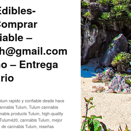
dibles-
 Comprar
iable –
sh@gmail.com
o – Entrega
rio
lum rapido y confiable desde hace
cannabis Tulum, Tulum cannabis
abis products Tulum, high-quality
 Tulum420, cannabis Tulum, mejor
a de cannabis Tulum, reseñas