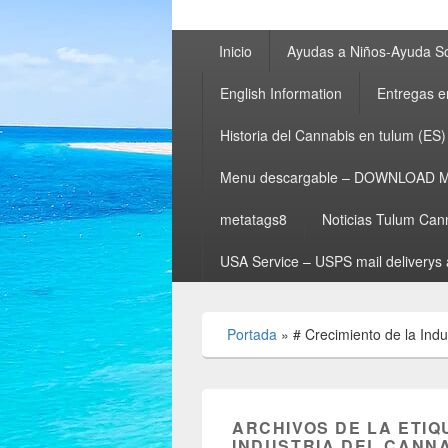
Menú
Inicio
Ayudas a Niños-Ayuda So
principal
English Information
Entregas e
Historia del Cannabis en tulum (ES)
Menu descargable – DOWNLOAD 
metatags8
Noticias Tulum Can
USA Service – USPS mail deliverys 
Portada
»
# Crecimiento de la Ind
ARCHIVOS DE LA ETIQ
INDUSTRIA DEL CANN