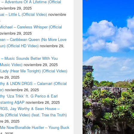
 – Adventure Of A Lifetime (Official
oviembre 29, 2025
i – Little L (Official Video)
noviembre
5
ichael – Careless Whisper (Official
oviembre 29, 2025
cean – Caribbean Queen (No More Love
un) (Official HD Video)
noviembre 29,
t – Music Sounds Better With You
l Music Video)
noviembre 29, 2025
Lady (Hear Me Tonight) (Official Video)
re 29, 2025
thy & LNDN DRGS – Calamari (Official
er)
noviembre 26, 2025
hy ‘Uza Trikk’ ft. G Perico & Earl
starring A$AP
noviembre 26, 2025
GS, Jay Worthy & Sean House –
a (Official Video) (feat. Trae tha Truth)
re 26, 2025
 Me Now/Bonafide Hustler – Young Buck
24, 2025