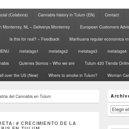
cial (Colabora)
Cannabis history in Tulum (EN)
Contact
n Monterrey, NL – Deliverys Monterrey
European Customers Adv
Is this for real? – Feedback
Marihuana regular economica m
MENU
metatags1
metatags2
metatags3
metatags4
nabis
Quienes Somos – Who we are
Tulum 420 Tienda Onlin
all over the US (New)
Where to smoke in Tulum?
Woman Can
El
Archiv
ustria del Cannabis en Tulum
área
de
widget
Archivos
barra
lateral
UETA:
# CRECIMIENTO DE LA
primaria
ABIS EN TULUM