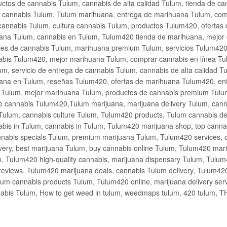
ctos de cannabis Tulum, cannabis de alta calidad Tulum, tienda de c
de cannabis Tulum, Tulum marihuana, entrega de marihuana Tulum, co
cannabis Tulum, cultura cannabis Tulum, productos Tulum420, ofertas
na Tulum, cannabis en Tulum, Tulum420 tienda de marihuana, mejor 
les de cannabis Tulum, marihuana premium Tulum, servicios Tulum420
abis Tulum420, mejor marihuana Tulum, comprar cannabis en línea Tu
m, servicio de entrega de cannabis Tulum, cannabis de alta calidad 
ana en Tulum, reseñas Tulum420, ofertas de marihuana Tulum420, en
s Tulum, mejor marihuana Tulum, productos de cannabis premium Tulum
e cannabis Tulum420,Tulum marijuana, marijuana delivery Tulum, cann
Tulum, cannabis culture Tulum, Tulum420 products, Tulum cannabis d
bis in Tulum, cannabis in Tulum, Tulum420 marijuana shop, top cannab
nabis specials Tulum, premium marijuana Tulum, Tulum420 services, 
very, best marijuana Tulum, buy cannabis online Tulum, Tulum420 mari
m, Tulum420 high-quality cannabis, marijuana dispensary Tulum, Tulum
eviews, Tulum420 marijuana deals, cannabis Tulum delivery, Tulum420 
ium cannabis products Tulum, Tulum420 online, marijuana delivery se
abis Tulum, How to get weed in tulum, weedmaps tulum, 420 tulum, 