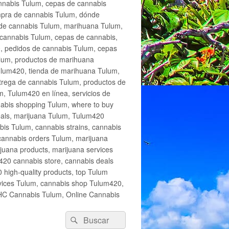
annabis Tulum, cepas de cannabis
mpra de cannabis Tulum, dónde
 de cannabis Tulum, marihuana Tulum,
cannabis Tulum, cepas de cannabis,
, pedidos de cannabis Tulum, cepas
lum, productos de marihuana
Tulum420, tienda de marihuana Tulum,
trega de cannabis Tulum, productos de
, Tulum420 en línea, servicios de
abis shopping Tulum, where to buy
eals, marijuana Tulum, Tulum420
is Tulum, cannabis strains, cannabis
cannabis orders Tulum, marijuana
juana products, marijuana services
420 cannabis store, cannabis deals
high-quality products, top Tulum
rvices Tulum, cannabis shop Tulum420,
THC Cannabis Tulum, Online Cannabis
Buscar
Buscar