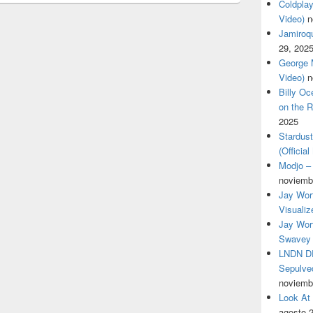
Coldplay
Video)
n
Jamiroqua
29, 202
George M
Video)
n
Billy O
on the R
2025
Stardus
(Officia
Modjo – 
noviemb
Jay Wor
Visualiz
Jay Wort
Swavey 
LNDN DR
Sepulved
noviemb
Look At
agosto 