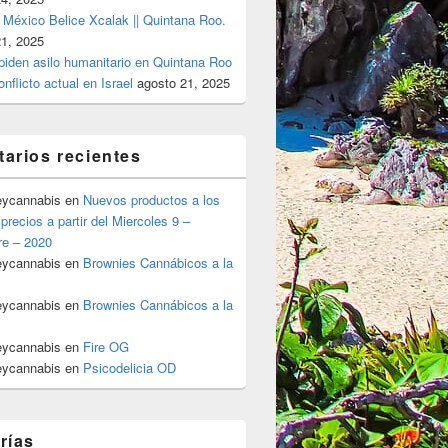
 México Belice Xcalak || Quintana Roo.
21, 2025
 piden asilo humanitario en Quintana Roo
onflicto actual en Israel
agosto 21, 2025
arios recientes
eycannabis
en
Nuevos productos a los
precios a partir del Miercoles 9 –
re – 2020
eycannabis
en
Brownies Cannábicos a la
eycannabis
en
Brownies Cannábicos a la
eycannabis
en
Fire OG
eycannabis
en
Psicodelicia OD
rías