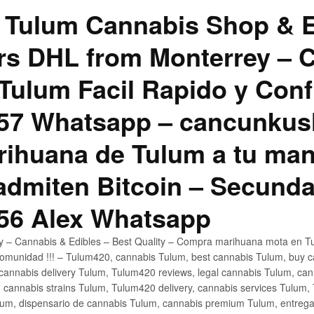
 Tulum Cannabis Shop & E
hrs DHL from Monterrey –
Tulum Facil Rapido y Conf
57 Whatsapp – cancunku
rihuana de Tulum a tu man
 admiten Bitcoin – Secunda
56 Alex Whatsapp
ly – Cannabis & Edibles – Best Quality – Compra marihuana mota en Tu
omunidad !!! – Tulum420, cannabis Tulum, best cannabis Tulum, buy 
annabis delivery Tulum, Tulum420 reviews, legal cannabis Tulum, cann
 cannabis strains Tulum, Tulum420 delivery, cannabis services Tulum,
um, dispensario de cannabis Tulum, cannabis premium Tulum, entreg