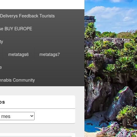
por:
Deliverys Feedback Tourists
ise BUY EUROPE
ty
metatags6
metatags7
e
nabis Community
os