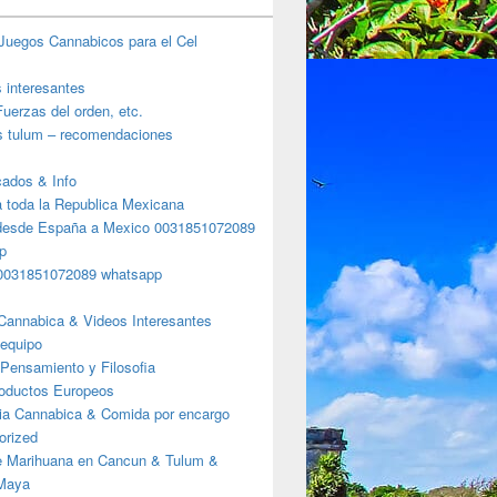
Juegos Cannabicos para el Cel
s interesantes
uerzas del orden, etc.
s tulum – recomendaciones
ados & Info
a toda la Republica Mexicana
desde España a Mexico 0031851072089
p
0031851072089 whatsapp
Cannabica & Videos Interesantes
 equipo
Pensamiento y Filosofia
roductos Europeos
ia Cannabica & Comida por encargo
orized
e Marihuana en Cancun & Tulum &
 Maya