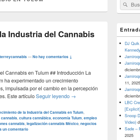
Buscar
Busc
por:
Entrad
la Industria del Cannabis
DJ Quik 
Kennedy 
Jamiroqu
terreycannabis
—
No hay comentarios ↓
Jamiroq
diciembr
 del Cannabis en Tulum ## Introducción La
Jamiroqua
um ha experimentado un crecimiento
11, 202
ños, impulsada por el cambio en la percepción
Jamiroqu
# Crecimiento de la Industria 
es. Este artículo
Seguir leyendo
→
diciembr
LBC Cre
[Explicit
ecimiento de la Industria del Cannabis en Tulum
,
Snoop Do
a cannabis
,
cultura cannábica
,
economía Tulum
,
empleo
Video)
d
ones cannabis
,
legalización cannabis México
,
negocios
Sade – P
a un comentario
2025