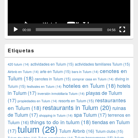
00:00
04:56
Etiquetas
actividades en Tulum
(15)
actividades familiares Tulum
(15)
420 tulum
(14)
cenotes en
arte en Tulum
(15)
Airbnb en Tulum
(14)
bars in Tulum
(14)
Tulum
(18)
cenotes in Tulum
(15)
diving in
comprar casa en Tulum
(14)
hoteles en Tulum
(18)
hotels
Tulum
(15)
festivales en Tulum
(14)
in Tulum
(17)
playas de Tulum
inversión inmobiliaria Tulum
(14)
restaurantes
(17)
resorts en Tulum
(15)
propiedades en Tulum
(14)
restaurants in Tulum
(20)
en Tulum
(18)
ruinas
de Tulum
(17)
spa Tulum
(17)
terrenos en
shopping in Tulum
(14)
things to do in tulum
(18)
tiendas en Tulum
Tulum
(16)
tulum
(28)
(17)
Tulum Airbnb
(16)
Tulum clubs
(15)
Tulum honeymoon
(15)
tulum
Tulum day trips
(14)
Tulum experiencias
(14)