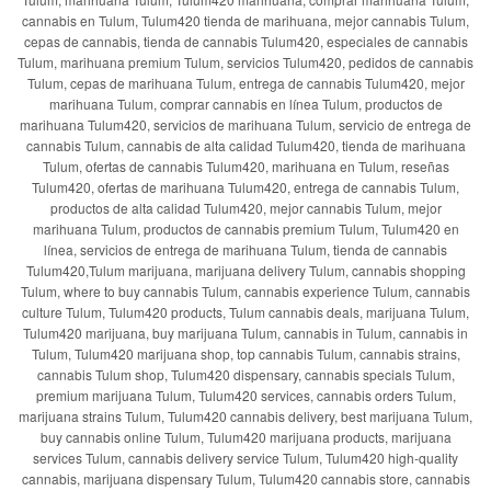
cannabis en Tulum, Tulum420 tienda de marihuana, mejor cannabis Tulum,
cepas de cannabis, tienda de cannabis Tulum420, especiales de cannabis
Tulum, marihuana premium Tulum, servicios Tulum420, pedidos de cannabis
Tulum, cepas de marihuana Tulum, entrega de cannabis Tulum420, mejor
marihuana Tulum, comprar cannabis en línea Tulum, productos de
marihuana Tulum420, servicios de marihuana Tulum, servicio de entrega de
cannabis Tulum, cannabis de alta calidad Tulum420, tienda de marihuana
Tulum, ofertas de cannabis Tulum420, marihuana en Tulum, reseñas
Tulum420, ofertas de marihuana Tulum420, entrega de cannabis Tulum,
productos de alta calidad Tulum420, mejor cannabis Tulum, mejor
marihuana Tulum, productos de cannabis premium Tulum, Tulum420 en
línea, servicios de entrega de marihuana Tulum, tienda de cannabis
Tulum420,Tulum marijuana, marijuana delivery Tulum, cannabis shopping
Tulum, where to buy cannabis Tulum, cannabis experience Tulum, cannabis
culture Tulum, Tulum420 products, Tulum cannabis deals, marijuana Tulum,
Tulum420 marijuana, buy marijuana Tulum, cannabis in Tulum, cannabis in
Tulum, Tulum420 marijuana shop, top cannabis Tulum, cannabis strains,
cannabis Tulum shop, Tulum420 dispensary, cannabis specials Tulum,
premium marijuana Tulum, Tulum420 services, cannabis orders Tulum,
marijuana strains Tulum, Tulum420 cannabis delivery, best marijuana Tulum,
buy cannabis online Tulum, Tulum420 marijuana products, marijuana
services Tulum, cannabis delivery service Tulum, Tulum420 high-quality
cannabis, marijuana dispensary Tulum, Tulum420 cannabis store, cannabis