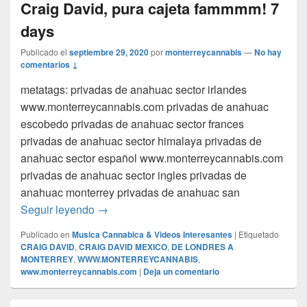
Craig David, pura cajeta fammmm! 7
days
Publicado el
septiembre 29, 2020
por
monterreycannabis
—
No hay
comentarios ↓
metatags: privadas de anahuac sector irlandes
www.monterreycannabis.com privadas de anahuac
escobedo privadas de anahuac sector frances
privadas de anahuac sector himalaya privadas de
anahuac sector español www.monterreycannabis.com
privadas de anahuac sector ingles privadas de
anahuac monterrey privadas de anahuac san
De Monterrey a Londres con el Don Craig 
Seguir leyendo
→
Publicado en
Musica Cannabica & Videos Interesantes
|
Etiquetado
CRAIG DAVID
,
CRAIG DAVID MEXICO
,
DE LONDRES A
MONTERREY
,
WWW.MONTERREYCANNABIS
,
www.monterreycannabis.com
|
Deja un comentario
El