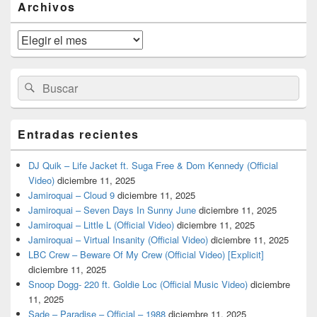
Archivos
área
de
widget
Archivos
barra
lateral
primaria
Buscar
Buscar
por:
Entradas recientes
DJ Quik – Life Jacket ft. Suga Free & Dom Kennedy (Official
Video)
diciembre 11, 2025
Jamiroquai – Cloud 9
diciembre 11, 2025
Jamiroquai – Seven Days In Sunny June
diciembre 11, 2025
Jamiroquai – Little L (Official Video)
diciembre 11, 2025
Jamiroquai – Virtual Insanity (Official Video)
diciembre 11, 2025
LBC Crew – Beware Of My Crew (Official Video) [Explicit]
diciembre 11, 2025
Snoop Dogg- 220 ft. Goldie Loc (Official Music Video)
diciembre
11, 2025
Sade – Paradise – Official – 1988
diciembre 11, 2025