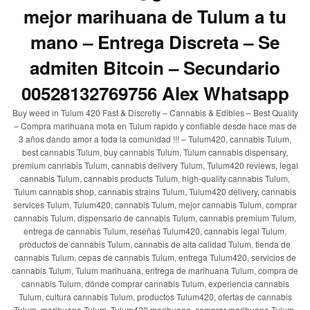
mejor marihuana de Tulum a tu
mano – Entrega Discreta – Se
admiten Bitcoin – Secundario
00528132769756 Alex Whatsapp
Buy weed in Tulum 420 Fast & Discretly – Cannabis & Edibles – Best Quality
– Compra marihuana mota en Tulum rapido y confiable desde hace mas de
3 años dando amor a toda la comunidad !!! – Tulum420, cannabis Tulum,
best cannabis Tulum, buy cannabis Tulum, Tulum cannabis dispensary,
premium cannabis Tulum, cannabis delivery Tulum, Tulum420 reviews, legal
cannabis Tulum, cannabis products Tulum, high-quality cannabis Tulum,
Tulum cannabis shop, cannabis strains Tulum, Tulum420 delivery, cannabis
services Tulum, Tulum420, cannabis Tulum, mejor cannabis Tulum, comprar
cannabis Tulum, dispensario de cannabis Tulum, cannabis premium Tulum,
entrega de cannabis Tulum, reseñas Tulum420, cannabis legal Tulum,
productos de cannabis Tulum, cannabis de alta calidad Tulum, tienda de
cannabis Tulum, cepas de cannabis Tulum, entrega Tulum420, servicios de
cannabis Tulum, Tulum marihuana, entrega de marihuana Tulum, compra de
cannabis Tulum, dónde comprar cannabis Tulum, experiencia cannabis
Tulum, cultura cannabis Tulum, productos Tulum420, ofertas de cannabis
Tulum, marihuana Tulum, Tulum420 marihuana, comprar marihuana Tulum,