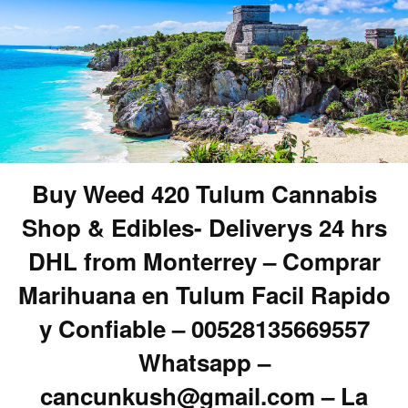
Buy Weed 420 Tulum Cannabis
Shop & Edibles- Deliverys 24 hrs
DHL from Monterrey – Comprar
Marihuana en Tulum Facil Rapido
y Confiable – 00528135669557
Whatsapp –
cancunkush@gmail.com – La