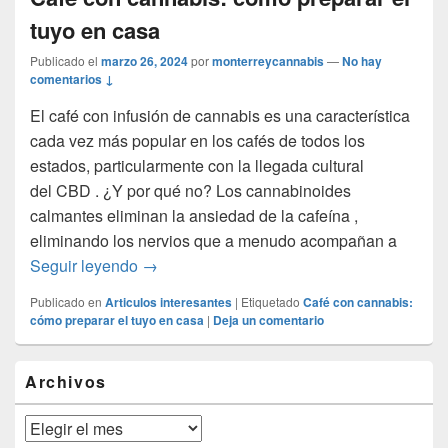
tuyo en casa
Publicado el
marzo 26, 2024
por
monterreycannabis
—
No hay
comentarios ↓
El café con infusión de cannabis es una característica
cada vez más popular en los cafés de todos los
estados, particularmente con la llegada cultural
del CBD . ¿Y por qué no? Los cannabinoides
calmantes eliminan la ansiedad de la cafeína ,
eliminando los nervios que a menudo acompañan a
Café con cannabis: cómo preparar el tuyo 
Seguir leyendo
→
Publicado en
Articulos interesantes
|
Etiquetado
Café con cannabis:
cómo preparar el tuyo en casa
|
Deja un comentario
El
Archivos
área
de
widget
Archivos
barra