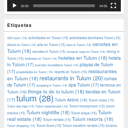
00:00
04:56
Etiquetas
actividades en Tulum
(15)
actividades familiares Tulum
(15)
420 tulum
(14)
cenotes en
arte en Tulum
(15)
Airbnb en Tulum
(14)
bars in Tulum
(14)
Tulum
(18)
cenotes in Tulum
(15)
diving in
comprar casa en Tulum
(14)
hoteles en Tulum
(18)
hotels
Tulum
(15)
festivales en Tulum
(14)
in Tulum
(17)
playas de Tulum
inversión inmobiliaria Tulum
(14)
restaurantes
(17)
resorts en Tulum
(15)
propiedades en Tulum
(14)
restaurants in Tulum
(20)
en Tulum
(18)
ruinas
de Tulum
(17)
spa Tulum
(17)
terrenos en
shopping in Tulum
(14)
things to do in tulum
(18)
tiendas en Tulum
Tulum
(16)
tulum
(28)
(17)
Tulum Airbnb
(16)
Tulum clubs
(15)
Tulum honeymoon
(15)
tulum
Tulum day trips
(14)
Tulum experiencias
(14)
Tulum nightlife
(18)
Tulum
mexico
(15)
Tulum playa
(15)
real estate
(18)
Tulum resorts
(18)
Tulum rentals
(15)
Tulum tours
(15)
Tulum vacation rentals
(15)
turismo
Tulum shopping
(14)