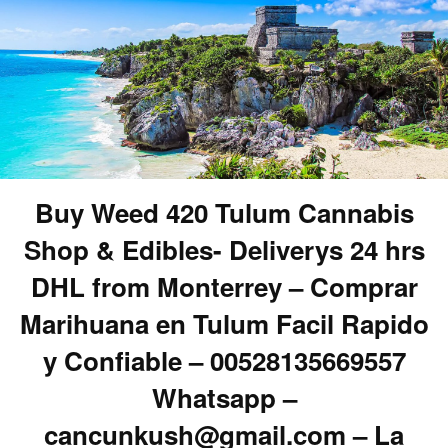
Buy Weed 420 Tulum Cannabis
Shop & Edibles- Deliverys 24 hrs
DHL from Monterrey – Comprar
Marihuana en Tulum Facil Rapido
y Confiable – 00528135669557
Whatsapp –
cancunkush@gmail.com – La