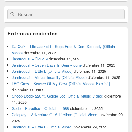
lateral
primaria
Buscar
Buscar
por:
Entradas recientes
DJ Quik – Life Jacket ft. Suga Free & Dom Kennedy (Official
Video)
diciembre 11, 2025
Jamiroquai – Cloud 9
diciembre 11, 2025
Jamiroquai – Seven Days In Sunny June
diciembre 11, 2025
Jamiroquai – Little L (Official Video)
diciembre 11, 2025
Jamiroquai – Virtual Insanity (Official Video)
diciembre 11, 2025
LBC Crew – Beware Of My Crew (Official Video) [Explicit]
diciembre 11, 2025
Snoop Dogg- 220 ft. Goldie Loc (Official Music Video)
diciembre
11, 2025
Sade – Paradise – Official – 1988
diciembre 11, 2025
Coldplay – Adventure Of A Lifetime (Official Video)
noviembre 29,
2025
Jamiroquai – Little L (Official Video)
noviembre 29, 2025