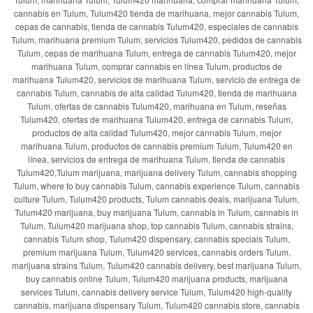
cannabis en Tulum, Tulum420 tienda de marihuana, mejor cannabis Tulum,
cepas de cannabis, tienda de cannabis Tulum420, especiales de cannabis
Tulum, marihuana premium Tulum, servicios Tulum420, pedidos de cannabis
Tulum, cepas de marihuana Tulum, entrega de cannabis Tulum420, mejor
marihuana Tulum, comprar cannabis en línea Tulum, productos de
marihuana Tulum420, servicios de marihuana Tulum, servicio de entrega de
cannabis Tulum, cannabis de alta calidad Tulum420, tienda de marihuana
Tulum, ofertas de cannabis Tulum420, marihuana en Tulum, reseñas
Tulum420, ofertas de marihuana Tulum420, entrega de cannabis Tulum,
productos de alta calidad Tulum420, mejor cannabis Tulum, mejor
marihuana Tulum, productos de cannabis premium Tulum, Tulum420 en
línea, servicios de entrega de marihuana Tulum, tienda de cannabis
Tulum420,Tulum marijuana, marijuana delivery Tulum, cannabis shopping
Tulum, where to buy cannabis Tulum, cannabis experience Tulum, cannabis
culture Tulum, Tulum420 products, Tulum cannabis deals, marijuana Tulum,
Tulum420 marijuana, buy marijuana Tulum, cannabis in Tulum, cannabis in
Tulum, Tulum420 marijuana shop, top cannabis Tulum, cannabis strains,
cannabis Tulum shop, Tulum420 dispensary, cannabis specials Tulum,
premium marijuana Tulum, Tulum420 services, cannabis orders Tulum,
marijuana strains Tulum, Tulum420 cannabis delivery, best marijuana Tulum,
buy cannabis online Tulum, Tulum420 marijuana products, marijuana
services Tulum, cannabis delivery service Tulum, Tulum420 high-quality
cannabis, marijuana dispensary Tulum, Tulum420 cannabis store, cannabis