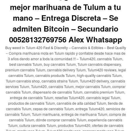
mejor marihuana de Tulum a tu
mano – Entrega Discreta – Se
admiten Bitcoin – Secundario
00528132769756 Alex Whatsapp
Buy weed in Tulum 420 Fast & Discretly – Cannabis & Edibles – Best Quality
– Compra marihuana mota en Tulum rapido y confiable desde hace mas de
3 años dando amor a toda la comunidad !!! – Tulum420, cannabis Tulum,
best cannabis Tulum, buy cannabis Tulum, Tulum cannabis dispensary,
premium cannabis Tulum, cannabis delivery Tulum, Tulum420 reviews, legal
cannabis Tulum, cannabis products Tulum, high-quality cannabis Tulum,
Tulum cannabis shop, cannabis strains Tulum, Tulum420 delivery, cannabis
services Tulum, Tulum420, cannabis Tulum, mejor cannabis Tulum, comprar
cannabis Tulum, dispensario de cannabis Tulum, cannabis premium Tulum,
entrega de cannabis Tulum, reseñas Tulum420, cannabis legal Tulum,
productos de cannabis Tulum, cannabis de alta calidad Tulum, tienda de
cannabis Tulum, cepas de cannabis Tulum, entrega Tulum420, servicios de
cannabis Tulum, Tulum marihuana, entrega de marihuana Tulum, compra de
cannabis Tulum, dónde comprar cannabis Tulum, experiencia cannabis
Tulum, cultura cannabis Tulum, productos Tulum420, ofertas de cannabis
Tulum, marihuana Tulum, Tulum420 marihuana, comprar marihuana Tulum,