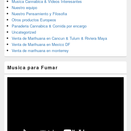
Musica Cannabica & Videos Interesantes
Nuestro equipo
Nuestro Pensamiento y Filosofia
Otros productos Europeos
Panaderia Cannabica & Comida por encargo
Uncategorized
Venta de Marihuana en Cancun & Tulum & Riviera Maya
Venta de Marihuana en Mexico DF
Venta de marihuana en monterrey
Musica para Fumar
Reproductor
de
vídeo