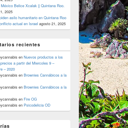
 México Belice Xcalak || Quintana Roo.
21, 2025
 piden asilo humanitario en Quintana Roo
onflicto actual en Israel
agosto 21, 2025
arios recientes
eycannabis
en
Nuevos productos a los
precios a partir del Miercoles 9 –
re – 2020
eycannabis
en
Brownies Cannábicos a la
eycannabis
en
Brownies Cannábicos a la
eycannabis
en
Fire OG
eycannabis
en
Psicodelicia OD
rías