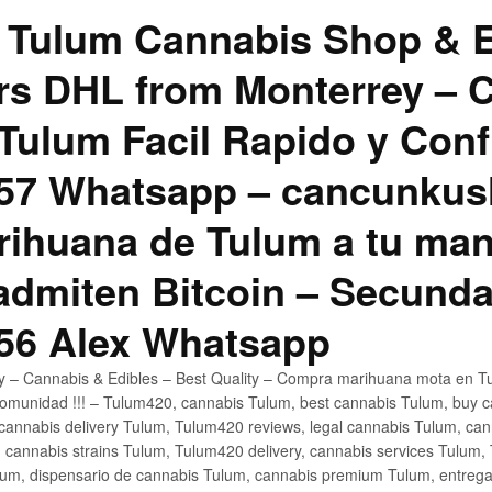
 Tulum Cannabis Shop & E
hrs DHL from Monterrey –
Tulum Facil Rapido y Conf
57 Whatsapp – cancunku
rihuana de Tulum a tu man
 admiten Bitcoin – Secunda
56 Alex Whatsapp
ly – Cannabis & Edibles – Best Quality – Compra marihuana mota en Tu
omunidad !!! – Tulum420, cannabis Tulum, best cannabis Tulum, buy 
annabis delivery Tulum, Tulum420 reviews, legal cannabis Tulum, cann
 cannabis strains Tulum, Tulum420 delivery, cannabis services Tulum,
um, dispensario de cannabis Tulum, cannabis premium Tulum, entreg