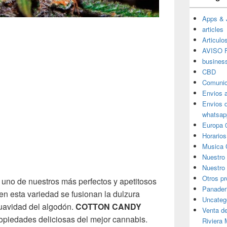
Apps & 
articles
Articulo
AVISO F
busines
CBD
Comunic
Envios 
Envios 
whatsap
Europa 
Horarios
Musica 
Nuestro
Nuestro 
Otros p
uno de nuestros más perfectos y apetitosos
Panader
 en esta variedad se fusionan la dulzura
Uncateg
suavidad del algodón.
COTTON CANDY
Venta d
opiedades deliciosas del mejor cannabis.
Riviera