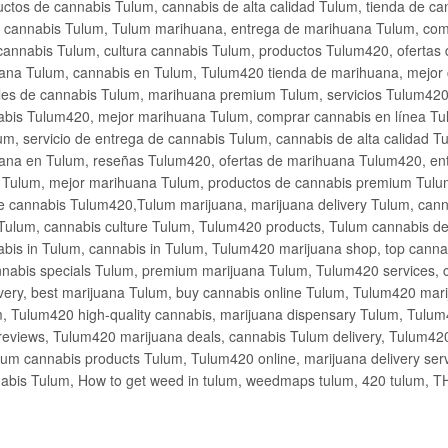
ctos de cannabis Tulum, cannabis de alta calidad Tulum, tienda de c
de cannabis Tulum, Tulum marihuana, entrega de marihuana Tulum, co
cannabis Tulum, cultura cannabis Tulum, productos Tulum420, ofertas
na Tulum, cannabis en Tulum, Tulum420 tienda de marihuana, mejor 
les de cannabis Tulum, marihuana premium Tulum, servicios Tulum420
abis Tulum420, mejor marihuana Tulum, comprar cannabis en línea Tu
m, servicio de entrega de cannabis Tulum, cannabis de alta calidad 
ana en Tulum, reseñas Tulum420, ofertas de marihuana Tulum420, en
s Tulum, mejor marihuana Tulum, productos de cannabis premium Tulum
e cannabis Tulum420,Tulum marijuana, marijuana delivery Tulum, cann
Tulum, cannabis culture Tulum, Tulum420 products, Tulum cannabis d
bis in Tulum, cannabis in Tulum, Tulum420 marijuana shop, top cannab
nabis specials Tulum, premium marijuana Tulum, Tulum420 services, 
very, best marijuana Tulum, buy cannabis online Tulum, Tulum420 mari
m, Tulum420 high-quality cannabis, marijuana dispensary Tulum, Tulum
eviews, Tulum420 marijuana deals, cannabis Tulum delivery, Tulum420 
ium cannabis products Tulum, Tulum420 online, marijuana delivery se
abis Tulum, How to get weed in tulum, weedmaps tulum, 420 tulum, 