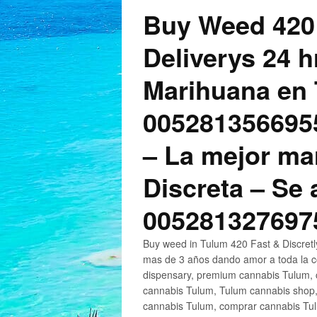
Buy Weed 420
Deliverys 24 
Marihuana en 
005281356695
– La mejor ma
Discreta – Se
005281327697
Buy weed in Tulum 420 Fast & Discret
mas de 3 años dando amor a toda la c
dispensary, premium cannabis Tulum, c
cannabis Tulum, Tulum cannabis shop,
cannabis Tulum, comprar cannabis Tul