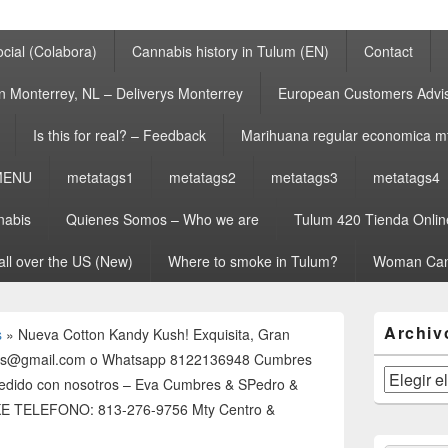
cial (Colabora)
Cannabis history in Tulum (EN)
Contact
n Monterrey, NL – Deliverys Monterrey
European Customers Adv
Is this for real? – Feedback
Marihuana regular economica m
MENU
metatags1
metatags2
metatags3
metatags4
nabis
Quienes Somos – Who we are
Tulum 420 Tienda Onlin
all over the US (New)
Where to smoke in Tulum?
Woman Can
El
Archiv
s
»
Nueva Cotton Kandy Kush! Exquisita, Gran
área
de
abis@gmail.com o Whatsapp 8122136948 Cumbres
widget
Archivos
pedido con nosotros – Eva Cumbres & SPedro &
barra
KE TELEFONO: 813-276-9756 Mty Centro &
lateral
primaria