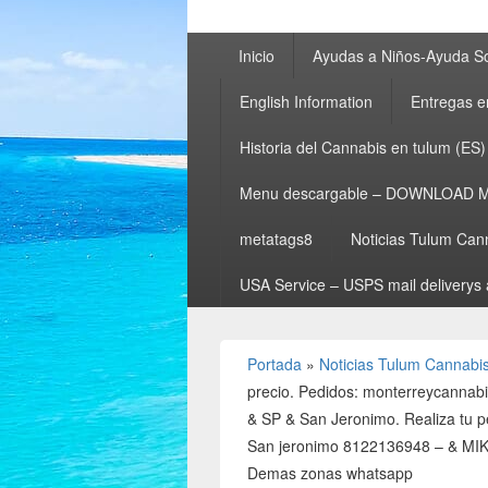
Menú
Inicio
Ayudas a Niños-Ayuda So
principal
English Information
Entregas e
Historia del Cannabis en tulum (ES)
Menu descargable – DOWNLOAD 
metatags8
Noticias Tulum Can
USA Service – USPS mail deliverys 
Portada
»
Noticias Tulum Cannabi
precio. Pedidos: monterreycann
& SP & San Jeronimo. Realiza tu 
San jeronimo 8122136948 – & MI
Demas zonas whatsapp