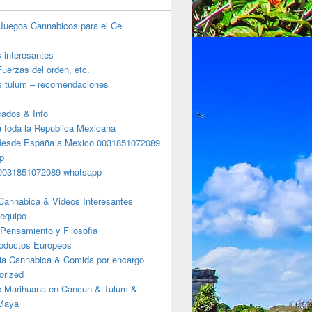
Juegos Cannabicos para el Cel
s interesantes
uerzas del orden, etc.
s tulum – recomendaciones
ados & Info
a toda la Republica Mexicana
desde España a Mexico 0031851072089
p
0031851072089 whatsapp
Cannabica & Videos Interesantes
 equipo
Pensamiento y Filosofia
roductos Europeos
ia Cannabica & Comida por encargo
orized
e Marihuana en Cancun & Tulum &
 Maya