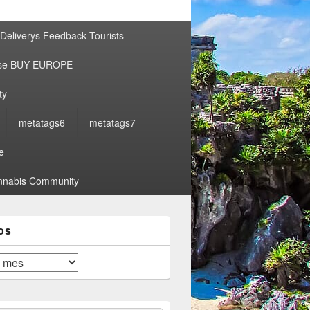
por:
Deliverys Feedback Tourists
ise BUY EUROPE
ty
metatags6
metatags7
e
nabis Community
os