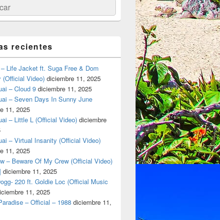
ar
as recientes
– Life Jacket ft. Suga Free & Dom
(Official Video)
diciembre 11, 2025
ai – Cloud 9
diciembre 11, 2025
uai – Seven Days In Sunny June
e 11, 2025
i – Little L (Official Video)
diciembre
5
ai – Virtual Insanity (Official Video)
e 11, 2025
w – Beware Of My Crew (Official Video)
]
diciembre 11, 2025
gg- 220 ft. Goldie Loc (Official Music
iciembre 11, 2025
aradise – Official – 1988
diciembre 11,