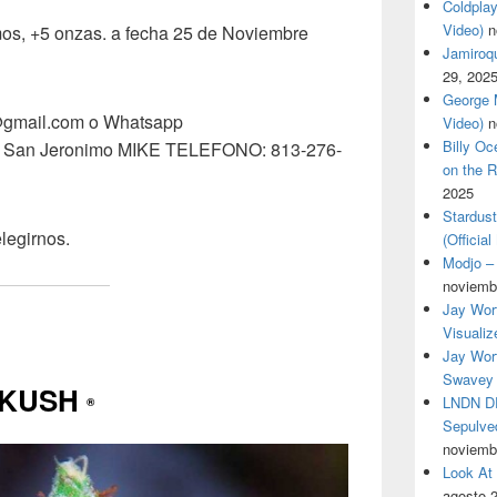
Coldplay
Video)
n
mos, +5 onzas. a fecha 25 de Noviembre
Jamiroqua
29, 202
George M
@gmail.com o Whatsapp
Video)
n
Billy O
 San Jeronimo MIKE TELEFONO: 813-276-
on the R
2025
Stardus
legirnos.
(Officia
Modjo – 
noviemb
Jay Wor
Visualiz
Jay Wort
Swavey 
 KUSH
LNDN DR
®
Sepulved
noviemb
Look At
agosto 