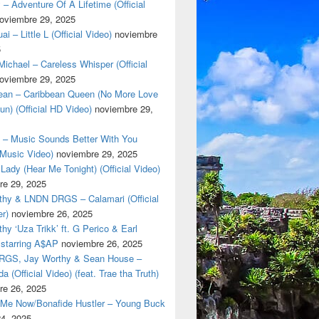
 – Adventure Of A Lifetime (Official
oviembre 29, 2025
i – Little L (Official Video)
noviembre
5
ichael – Careless Whisper (Official
oviembre 29, 2025
cean – Caribbean Queen (No More Love
un) (Official HD Video)
noviembre 29,
t – Music Sounds Better With You
l Music Video)
noviembre 29, 2025
Lady (Hear Me Tonight) (Official Video)
re 29, 2025
thy & LNDN DRGS – Calamari (Official
er)
noviembre 26, 2025
hy ‘Uza Trikk’ ft. G Perico & Earl
starring A$AP
noviembre 26, 2025
GS, Jay Worthy & Sean House –
a (Official Video) (feat. Trae tha Truth)
re 26, 2025
 Me Now/Bonafide Hustler – Young Buck
24, 2025