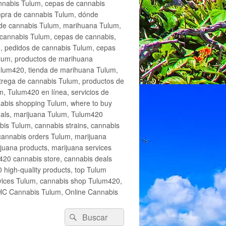
annabis Tulum, cepas de cannabis
mpra de cannabis Tulum, dónde
 de cannabis Tulum, marihuana Tulum,
cannabis Tulum, cepas de cannabis,
, pedidos de cannabis Tulum, cepas
lum, productos de marihuana
Tulum420, tienda de marihuana Tulum,
trega de cannabis Tulum, productos de
, Tulum420 en línea, servicios de
abis shopping Tulum, where to buy
eals, marijuana Tulum, Tulum420
is Tulum, cannabis strains, cannabis
cannabis orders Tulum, marijuana
juana products, marijuana services
420 cannabis store, cannabis deals
high-quality products, top Tulum
rvices Tulum, cannabis shop Tulum420,
THC Cannabis Tulum, Online Cannabis
Buscar
Buscar