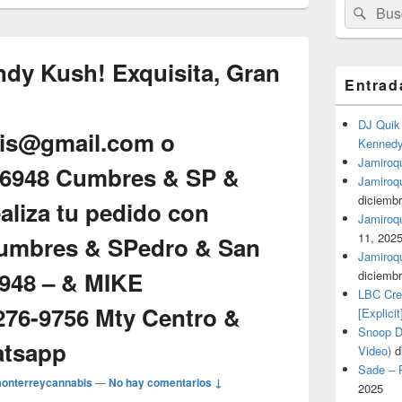
Buscar
Busc
por:
dy Kush! Exquisita, Gran
Entrad
DJ Quik 
is@gmail.com o
Kennedy 
Jamiroqu
6948 Cumbres & SP &
Jamiroq
diciembr
aliza tu pedido con
Jamiroqua
11, 202
Cumbres & SPedro & San
Jamiroqu
948 – & MIKE
diciembr
LBC Cre
76-9756 Mty Centro &
[Explicit
Snoop Do
atsapp
Video)
d
Sade – P
onterreycannabis
—
No hay comentarios ↓
2025