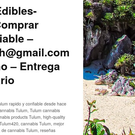
dibles-
 Comprar
iable –
sh@gmail.com
o – Entrega
rio
lum rapido y confiable desde hace
cannabis Tulum, Tulum cannabis
abis products Tulum, high-quality
 Tulum420, cannabis Tulum, mejor
a de cannabis Tulum, reseñas