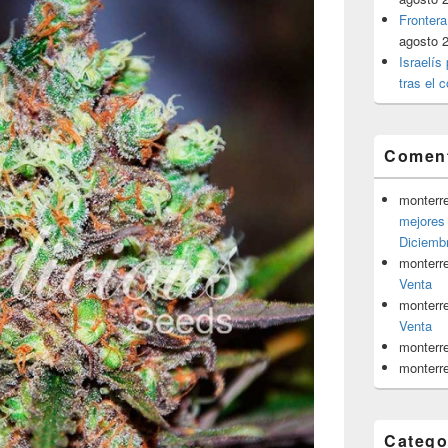
Frontera
agosto 
Israelís
tras el c
Coment
monterr
mejores 
Diciemb
monterr
Venta
monterr
Venta
monterr
monterr
Catego