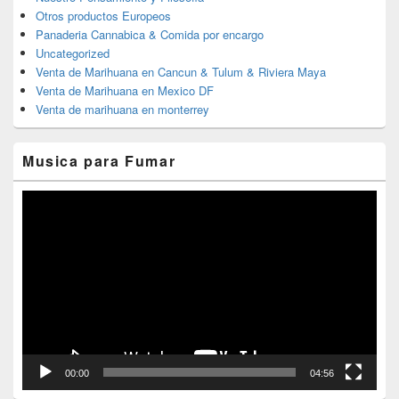
Otros productos Europeos
Panaderia Cannabica & Comida por encargo
Uncategorized
Venta de Marihuana en Cancun & Tulum & Riviera Maya
Venta de Marihuana en Mexico DF
Venta de marihuana en monterrey
Musica para Fumar
Reproductor
de
vídeo
00:00
04:56