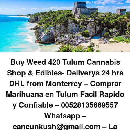
Buy Weed 420 Tulum Cannabis
Shop & Edibles- Deliverys 24 hrs
DHL from Monterrey – Comprar
Marihuana en Tulum Facil Rapido
y Confiable – 00528135669557
Whatsapp –
cancunkush@gmail.com – La