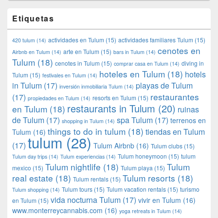
Etiquetas
actividades en Tulum
(15)
actividades familiares Tulum
(15)
420 tulum
(14)
cenotes en
arte en Tulum
(15)
Airbnb en Tulum
(14)
bars in Tulum
(14)
Tulum
(18)
cenotes in Tulum
(15)
diving in
comprar casa en Tulum
(14)
hoteles en Tulum
(18)
hotels
Tulum
(15)
festivales en Tulum
(14)
in Tulum
(17)
playas de Tulum
inversión inmobiliaria Tulum
(14)
restaurantes
(17)
resorts en Tulum
(15)
propiedades en Tulum
(14)
restaurants in Tulum
(20)
en Tulum
(18)
ruinas
de Tulum
(17)
spa Tulum
(17)
terrenos en
shopping in Tulum
(14)
things to do in tulum
(18)
tiendas en Tulum
Tulum
(16)
tulum
(28)
(17)
Tulum Airbnb
(16)
Tulum clubs
(15)
Tulum honeymoon
(15)
tulum
Tulum day trips
(14)
Tulum experiencias
(14)
Tulum nightlife
(18)
Tulum
mexico
(15)
Tulum playa
(15)
real estate
(18)
Tulum resorts
(18)
Tulum rentals
(15)
Tulum tours
(15)
Tulum vacation rentals
(15)
turismo
Tulum shopping
(14)
vida nocturna Tulum
(17)
vivir en Tulum
(16)
en Tulum
(15)
www.monterreycannabis.com
(16)
yoga retreats in Tulum
(14)