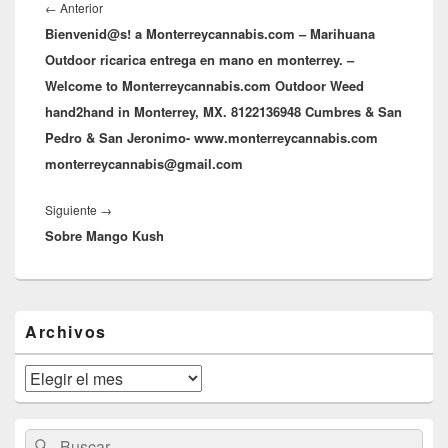
de
Entrada
←
Anterior
entradas
Bienvenid@s! a Monterreycannabis.com – Marihuana
anterior:
Outdoor ricarica entrega en mano en monterrey. –
Welcome to Monterreycannabis.com Outdoor Weed
hand2hand in Monterrey, MX. 8122136948 Cumbres & San
Pedro & San Jeronimo- www.monterreycannabis.com
monterreycannabis@gmail.com
Entrada
Siguiente
→
Sobre Mango Kush
siguiente:
El
Archivos
área
de
widget
Archivos
barra
lateral
primaria
Buscar
Buscar