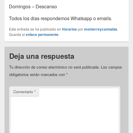
Domingos – Descanso
Todos los dias respondemos Whatsapp o emails.
Esta entrada se ha publicado en
Horarios
por
monterreycannabis
.
Guarda el
enlace permanente
.
Deja una respuesta
Tu dirección de correo electrónico no será publicada.
Los campos
obligatorios están marcados con
*
Comentario
*