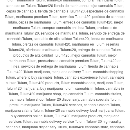
cannabis en Tulum, Tulum420 tienda de marihuana, mejor cannabis Tulum,
cepas de cannabis, tienda de cannabis Tulum420, especiales de cannabis
Tulum, marihuana premium Tulum, servicios Tulum420, pedidos de cannabis
Tulum, cepas de marihuana Tulum, entrega de cannabis Tulum420, mejor
marihuana Tulum, comprar cannabis en línea Tulum, productos de
marihuana Tulum420, servicios de marihuana Tulum, servicio de entrega de
cannabis Tulum, cannabis de alta calidad Tulum420, tienda de marihuana
Tulum, ofertas de cannabis Tulum420, marihuana en Tulum, reseñas
Tulum420, ofertas de marihuana Tulum420, entrega de cannabis Tulum,
productos de alta calidad Tulum420, mejor cannabis Tulum, mejor
marihuana Tulum, productos de cannabis premium Tulum, Tulum420 en
línea, servicios de entrega de marihuana Tulum, tienda de cannabis
Tulum420,Tulum marijuana, marijuana delivery Tulum, cannabis shopping
Tulum, where to buy cannabis Tulum, cannabis experience Tulum, cannabis
culture Tulum, Tulum420 products, Tulum cannabis deals, marijuana Tulum,
Tulum420 marijuana, buy marijuana Tulum, cannabis in Tulum, cannabis in
Tulum, Tulum420 marijuana shop, top cannabis Tulum, cannabis strains,
cannabis Tulum shop, Tulum420 dispensary, cannabis specials Tulum,
premium marijuana Tulum, Tulum420 services, cannabis orders Tulum,
marijuana strains Tulum, Tulum420 cannabis delivery, best marijuana Tulum,
buy cannabis online Tulum, Tulum420 marijuana products, marijuana
services Tulum, cannabis delivery service Tulum, Tulum420 high-quality
cannabis, marijuana dispensary Tulum, Tulum420 cannabis store, cannabis