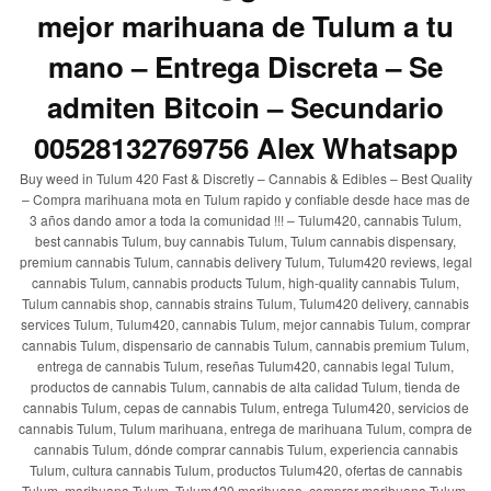
mejor marihuana de Tulum a tu
mano – Entrega Discreta – Se
admiten Bitcoin – Secundario
00528132769756 Alex Whatsapp
Buy weed in Tulum 420 Fast & Discretly – Cannabis & Edibles – Best Quality
– Compra marihuana mota en Tulum rapido y confiable desde hace mas de
3 años dando amor a toda la comunidad !!! – Tulum420, cannabis Tulum,
best cannabis Tulum, buy cannabis Tulum, Tulum cannabis dispensary,
premium cannabis Tulum, cannabis delivery Tulum, Tulum420 reviews, legal
cannabis Tulum, cannabis products Tulum, high-quality cannabis Tulum,
Tulum cannabis shop, cannabis strains Tulum, Tulum420 delivery, cannabis
services Tulum, Tulum420, cannabis Tulum, mejor cannabis Tulum, comprar
cannabis Tulum, dispensario de cannabis Tulum, cannabis premium Tulum,
entrega de cannabis Tulum, reseñas Tulum420, cannabis legal Tulum,
productos de cannabis Tulum, cannabis de alta calidad Tulum, tienda de
cannabis Tulum, cepas de cannabis Tulum, entrega Tulum420, servicios de
cannabis Tulum, Tulum marihuana, entrega de marihuana Tulum, compra de
cannabis Tulum, dónde comprar cannabis Tulum, experiencia cannabis
Tulum, cultura cannabis Tulum, productos Tulum420, ofertas de cannabis
Tulum, marihuana Tulum, Tulum420 marihuana, comprar marihuana Tulum,