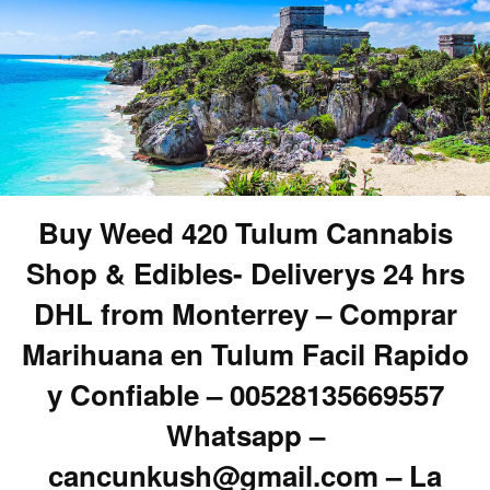
Buy Weed 420 Tulum Cannabis
Shop & Edibles- Deliverys 24 hrs
DHL from Monterrey – Comprar
Marihuana en Tulum Facil Rapido
y Confiable – 00528135669557
Whatsapp –
cancunkush@gmail.com – La