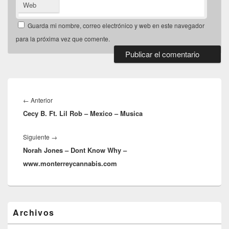
Web
Guarda mi nombre, correo electrónico y web en este navegador
para la próxima vez que comente.
Navegación
de
Entrada
←
Anterior
entradas
Cecy B. Ft. Lil Rob – Mexico – Musica
anterior:
Entrada
Siguiente
→
Norah Jones – Dont Know Why –
siguiente:
www.monterreycannabis.com
El
Archivos
área
de