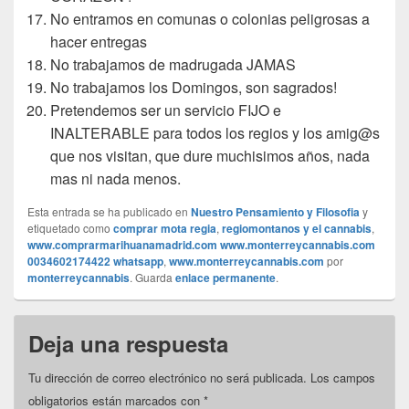
No entramos en comunas o colonias peligrosas a
hacer entregas
No trabajamos de madrugada JAMAS
No trabajamos los Domingos, son sagrados!
Pretendemos ser un servicio FIJO e
INALTERABLE para todos los regios y los amig@s
que nos visitan, que dure muchisimos años, nada
mas ni nada menos.
Esta entrada se ha publicado en
Nuestro Pensamiento y Filosofia
y
etiquetado como
comprar mota regia
,
regiomontanos y el cannabis
,
www.comprarmarihuanamadrid.com www.monterreycannabis.com
0034602174422 whatsapp
,
www.monterreycannabis.com
por
monterreycannabis
. Guarda
enlace permanente
.
Deja una respuesta
Tu dirección de correo electrónico no será publicada.
Los campos
obligatorios están marcados con
*