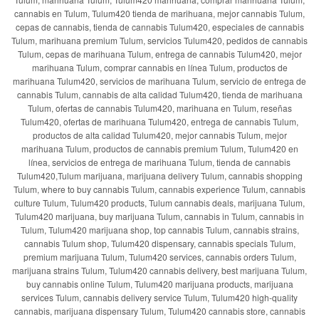
cannabis en Tulum, Tulum420 tienda de marihuana, mejor cannabis Tulum,
cepas de cannabis, tienda de cannabis Tulum420, especiales de cannabis
Tulum, marihuana premium Tulum, servicios Tulum420, pedidos de cannabis
Tulum, cepas de marihuana Tulum, entrega de cannabis Tulum420, mejor
marihuana Tulum, comprar cannabis en línea Tulum, productos de
marihuana Tulum420, servicios de marihuana Tulum, servicio de entrega de
cannabis Tulum, cannabis de alta calidad Tulum420, tienda de marihuana
Tulum, ofertas de cannabis Tulum420, marihuana en Tulum, reseñas
Tulum420, ofertas de marihuana Tulum420, entrega de cannabis Tulum,
productos de alta calidad Tulum420, mejor cannabis Tulum, mejor
marihuana Tulum, productos de cannabis premium Tulum, Tulum420 en
línea, servicios de entrega de marihuana Tulum, tienda de cannabis
Tulum420,Tulum marijuana, marijuana delivery Tulum, cannabis shopping
Tulum, where to buy cannabis Tulum, cannabis experience Tulum, cannabis
culture Tulum, Tulum420 products, Tulum cannabis deals, marijuana Tulum,
Tulum420 marijuana, buy marijuana Tulum, cannabis in Tulum, cannabis in
Tulum, Tulum420 marijuana shop, top cannabis Tulum, cannabis strains,
cannabis Tulum shop, Tulum420 dispensary, cannabis specials Tulum,
premium marijuana Tulum, Tulum420 services, cannabis orders Tulum,
marijuana strains Tulum, Tulum420 cannabis delivery, best marijuana Tulum,
buy cannabis online Tulum, Tulum420 marijuana products, marijuana
services Tulum, cannabis delivery service Tulum, Tulum420 high-quality
cannabis, marijuana dispensary Tulum, Tulum420 cannabis store, cannabis