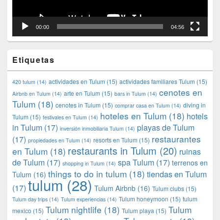
00:00
04:56
Etiquetas
actividades en Tulum
(15)
actividades familiares Tulum
(15)
420 tulum
(14)
cenotes en
arte en Tulum
(15)
Airbnb en Tulum
(14)
bars in Tulum
(14)
Tulum
(18)
cenotes in Tulum
(15)
diving in
comprar casa en Tulum
(14)
hoteles en Tulum
(18)
hotels
Tulum
(15)
festivales en Tulum
(14)
in Tulum
(17)
playas de Tulum
inversión inmobiliaria Tulum
(14)
restaurantes
(17)
resorts en Tulum
(15)
propiedades en Tulum
(14)
restaurants in Tulum
(20)
en Tulum
(18)
ruinas
de Tulum
(17)
spa Tulum
(17)
terrenos en
shopping in Tulum
(14)
things to do in tulum
(18)
tiendas en Tulum
Tulum
(16)
tulum
(28)
(17)
Tulum Airbnb
(16)
Tulum clubs
(15)
Tulum honeymoon
(15)
tulum
Tulum day trips
(14)
Tulum experiencias
(14)
Tulum nightlife
(18)
Tulum
mexico
(15)
Tulum playa
(15)