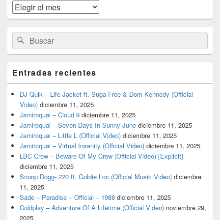
widget
Archivos
barra
lateral
primaria
Buscar
Buscar
por:
Entradas recientes
DJ Quik – Life Jacket ft. Suga Free & Dom Kennedy (Official
Video)
diciembre 11, 2025
Jamiroquai – Cloud 9
diciembre 11, 2025
Jamiroquai – Seven Days In Sunny June
diciembre 11, 2025
Jamiroquai – Little L (Official Video)
diciembre 11, 2025
Jamiroquai – Virtual Insanity (Official Video)
diciembre 11, 2025
LBC Crew – Beware Of My Crew (Official Video) [Explicit]
diciembre 11, 2025
Snoop Dogg- 220 ft. Goldie Loc (Official Music Video)
diciembre
11, 2025
Sade – Paradise – Official – 1988
diciembre 11, 2025
Coldplay – Adventure Of A Lifetime (Official Video)
noviembre 29,
2025