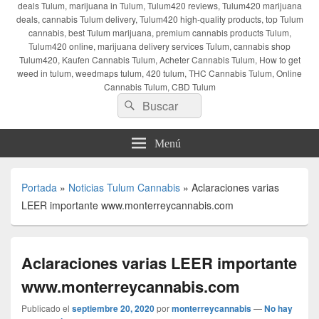
deals Tulum, marijuana in Tulum, Tulum420 reviews, Tulum420 marijuana
deals, cannabis Tulum delivery, Tulum420 high-quality products, top Tulum
cannabis, best Tulum marijuana, premium cannabis products Tulum,
Tulum420 online, marijuana delivery services Tulum, cannabis shop
Tulum420, Kaufen Cannabis Tulum, Acheter Cannabis Tulum, How to get
weed in tulum, weedmaps tulum, 420 tulum, THC Cannabis Tulum, Online
Cannabis Tulum, CBD Tulum
Buscar
Buscar
por:
Menú
Portada
»
Noticias Tulum Cannabis
»
Aclaraciones varias
LEER importante www.monterreycannabis.com
Aclaraciones varias LEER importante
www.monterreycannabis.com
Publicado el
septiembre 20, 2020
por
monterreycannabis
—
No hay