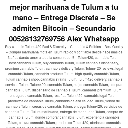
mejor marihuana de Tulum a tu
mano – Entrega Discreta – Se
admiten Bitcoin – Secundario
00528132769756 Alex Whatsapp
Buy weed in Tulum 420 Fast & Discretly – Cannabis & Edibles – Best Quality
– Compra marihuana mota en Tulum rapido y confiable desde hace mas de
3 años dando amor a toda la comunidad !!! – Tulum420, cannabis Tulum,
best cannabis Tulum, buy cannabis Tulum, Tulum cannabis dispensary,
premium cannabis Tulum, cannabis delivery Tulum, Tulum420 reviews, legal
cannabis Tulum, cannabis products Tulum, high-quality cannabis Tulum,
Tulum cannabis shop, cannabis strains Tulum, Tulum420 delivery, cannabis
services Tulum, Tulum420, cannabis Tulum, mejor cannabis Tulum, comprar
cannabis Tulum, dispensario de cannabis Tulum, cannabis premium Tulum,
entrega de cannabis Tulum, reseñas Tulum420, cannabis legal Tulum,
productos de cannabis Tulum, cannabis de alta calidad Tulum, tienda de
cannabis Tulum, cepas de cannabis Tulum, entrega Tulum420, servicios de
cannabis Tulum, Tulum marihuana, entrega de marihuana Tulum, compra de
cannabis Tulum, dónde comprar cannabis Tulum, experiencia cannabis
Tulum, cultura cannabis Tulum, productos Tulum420, ofertas de cannabis
Tulum, marihuana Tulum, Tulum420 marihuana, comprar marihuana Tulum,