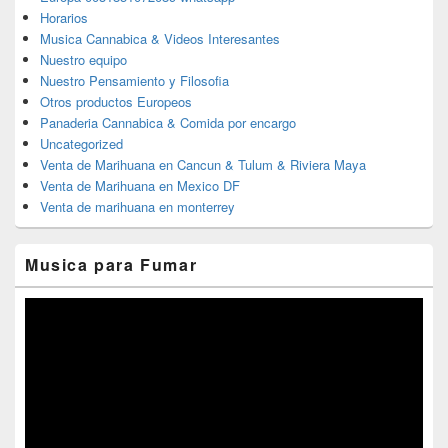
Horarios
Musica Cannabica & Videos Interesantes
Nuestro equipo
Nuestro Pensamiento y Filosofia
Otros productos Europeos
Panaderia Cannabica & Comida por encargo
Uncategorized
Venta de Marihuana en Cancun & Tulum & Riviera Maya
Venta de Marihuana en Mexico DF
Venta de marihuana en monterrey
Musica para Fumar
Reproductor
de
vídeo